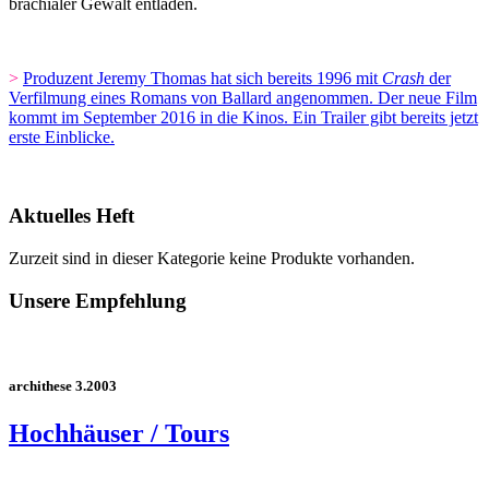
brachialer Gewalt entladen.
>
Produzent Jeremy Thomas hat sich bereits 1996 mit
Crash
der
Verfilmung eines Romans von Ballard angenommen. Der neue Film
kommt im September 2016 in die Kinos. Ein Trailer gibt bereits jetzt
erste Einblicke.
Aktuelles Heft
Zurzeit sind in dieser Kategorie keine Produkte vorhanden.
Unsere Empfehlung
archithese 3.2003
Hochhäuser / Tours