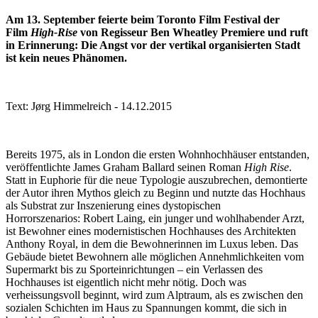
Am 13. September feierte beim Toronto Film Festival der
Film
High-Rise
von Regisseur Ben Wheatley Premiere und ruft
in Erinnerung: Die Angst vor der vertikal organisierten Stadt
ist kein neues Phänomen.
Text: Jørg Himmelreich - 14.12.2015
Bereits 1975, als in London die ersten Wohnhochhäuser entstanden,
veröffentlichte James Graham Ballard seinen Roman
High Rise
.
Statt in Euphorie für die neue Typologie auszubrechen, demontierte
der Autor ihren Mythos gleich zu Beginn und nutzte das Hochhaus
als Substrat zur Inszenierung eines dystopischen
Horrorszenarios: Robert Laing, ein junger und wohlhabender Arzt,
ist Bewohner eines modernistischen Hochhauses des Architekten
Anthony Royal, in dem die Bewohnerinnen im Luxus leben. Das
Gebäude bietet Bewohnern alle möglichen Annehmlichkeiten vom
Supermarkt bis zu Sporteinrichtungen – ein Verlassen des
Hochhauses ist eigentlich nicht mehr nötig. Doch was
verheissungsvoll beginnt, wird zum Alptraum, als es zwischen den
sozialen Schichten im Haus zu Spannungen kommt, die sich in