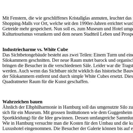
Mit Fenstern, die wie geschliffenes Kristallglas anmuten, leuchtet d
Shopping-Malls vor Ort, welche seit den 1990er-Jahren errichtet wur
Getreide mehr gespeichert. Nun soll es, zum Museum und Hotel umgen
Kulturtourismus verankern und dem neuen Stadtteil Leben und Prospe
Industriecharme vs. White Cube
Das Sichtbetongebäude besteht aus zwei Teilen: Einem Turm und eine
Silokammern geschnitten. Der neue Raum mutet barock und organisch
bringen die Besucher in die verschiedenen Säle. Leider war die Trag
werden. Auch wenn das Sichtbare nicht wirklich das historische Bauw
der Silokammern entfernt und durch simple White Cubes ersetzt. Dies
Quadratmeter Raum für die Kunst geschaffen.
Wahrzeichen bauen
Ähnlich der Elbphilharmonie in Hamburg soll das umgenutzte Silo z
sich für ein Museum. Mit grossen Institutionen wie dem Guggenheim
Sportkleidung) für die Idee gewinnen. Dessen umfangreiche Sammlung 
Wie in Hamburg versuchte man die Kosten für den Umbau und die ku
Luxushotel eingenommen. Die Besucher der Galerie können bis auf ein