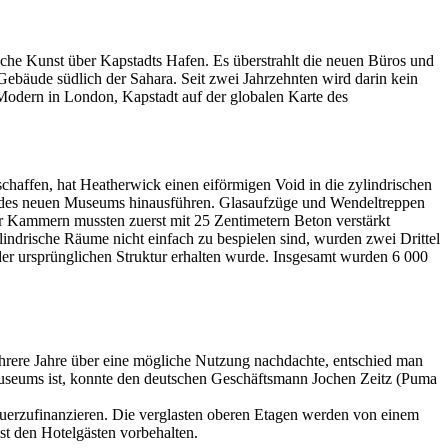
ische Kunst über Kapstadts Hafen. Es überstrahlt die neuen Büros und
Gebäude südlich der Sahara. Seit zwei Jahrzehnten wird darin kein
Modern in London, Kapstadt auf der globalen Karte des
affen, hat Heatherwick einen eiförmigen Void in die zylindrischen
n des neuen Museums hinausführen. Glasaufzüge und Wendeltreppen
der Kammern mussten zuerst mit 25 Zentimetern Beton verstärkt
indrische Räume nicht einfach zu bespielen sind, wurden zwei Drittel
 der ursprünglichen Struktur erhalten wurde. Insgesamt wurden 6 000
hrere Jahre über eine mögliche Nutzung nachdachte, entschied man
useums ist, konnte den deutschen Geschäftsmann Jochen Zeitz (Puma
erzufinanzieren. Die verglasten oberen Etagen werden von einem
st den Hotelgästen vorbehalten.