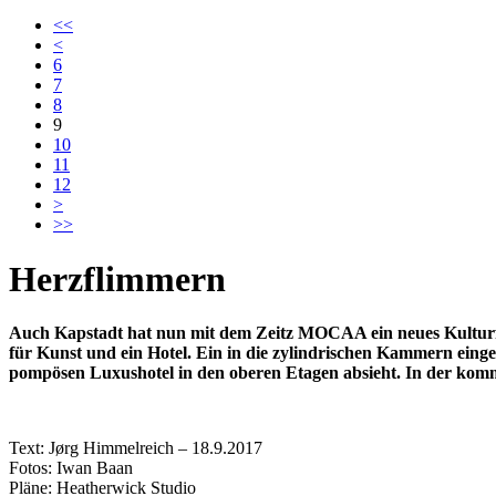
<<
<
6
7
8
9
10
11
12
>
>>
Herzflimmern
Auch Kapstadt hat nun mit dem Zeitz MOCAA ein neues Kulturf
für Kunst und ein Hotel. Ein
in die zylindrischen Kammern
eing
pompösen Luxushotel in den oberen Etagen absieht. In der kom
Text: Jørg Himmelreich – 18.9.2017
Fotos: Iwan Baan
Pläne: Heatherwick Studio