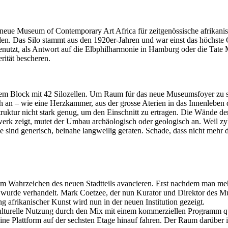
as neue Museum of Contemporary Art Africa für zeitgenössische afrikan
den. Das Silo stammt aus den 1920er-Jahren und war einst das höchste 
utzt, als Antwort auf die Elbphilharmonie in Hamburg oder die Tate 
rität bescheren.
m Block mit 42 Silozellen. Um Raum für das neue Museumsfoyer zu sch
 an – wie eine Herzkammer, aus der grosse Aterien in das Innenlebe
struktur nicht stark genug, um den Einschnitt zu ertragen. Die Wände 
erk zeigt, mutet der Umbau archäologisch oder geologisch an. Weil zyl
e sind generisch, beinahe langweilig geraten. Schade, dass nicht mehr
um Wahrzeichen des neuen Stadtteils avancieren. Erst nachdem man me
 wurde verhandelt. Mark Coetzee, der nun Kurator und Direktor des M
afrikanischer Kunst wird nun in der neuen Institution gezeigt.
lturelle Nutzung durch den Mix mit einem kommerziellen Programm qu
e Plattform auf der sechsten Etage hinauf fahren. Der Raum darüber i