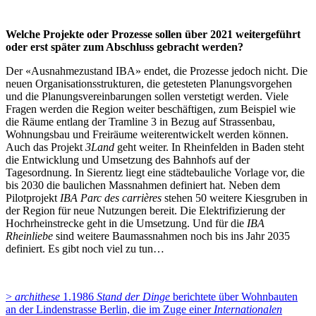
Welche Projekte oder Prozesse sollen über 2021 weitergeführt
oder erst später zum Abschluss gebracht werden?
Der «Ausnahmezustand IBA» endet, die Prozesse jedoch nicht. Die
neuen Organisationsstrukturen, die getesteten Planungsvorgehen
und die Planungsvereinbarungen sollen verstetigt werden. Viele
Fragen werden die Region weiter beschäftigen, zum Beispiel wie
die Räume entlang der Tramline 3 in Bezug auf Strassenbau,
Wohnungsbau und Freiräume weiterentwickelt werden können.
Auch das Projekt
3Land
geht weiter. In Rheinfelden in Baden steht
die Entwicklung und Umsetzung des Bahnhofs auf der
Tagesordnung. In Sierentz liegt eine städtebauliche Vorlage vor, die
bis 2030 die baulichen Massnahmen definiert hat. Neben dem
Pilotprojekt
IBA Parc des carrières
stehen 50 weitere Kiesgruben in
der Region für neue Nutzungen bereit. Die Elektrifizierung der
Hochrheinstrecke geht in die Umsetzung. Und für die
IBA
Rheinliebe
sind weitere Baumassnahmen noch bis ins Jahr 2035
definiert. Es gibt noch viel zu tun…
>
archithese
1.1986
Stand der Dinge
berichtete über Wohnbauten
an der Lindenstrasse Berlin, die im Zuge einer
Internationalen