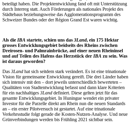
beteiligt haben. Die Projektentwicklung fand oft mit Unterstützung
durch Interreg statt. Auch Förderungen als nationales Projekt des
Städtebaus beziehungsweise das Agglomerationsprogramm des
Schweizer Bundes oder der Région Grand Est waren wichtig.
Als die
IBA
startete, schien uns das
3Land
, ein 175 Hektar
grosses Entwicklungsgebiet beidseits des Rheins zwischen
Dreirosen- und Palmrainbrücke, auf einer neuen Rheininsel
und auf Teilen des Hafens das Herzstück der
IBA
zu sein. Was
ist daraus geworden?
Das
3Land
hat sich seitdem stark verändert. Es ist eine trinationale
Vision für gemeinsame Entwicklung gereift. Die drei Länder haben
sich intensiv mit den – dort jeweils unterschiedlich bewerteten –
Qualitäten von Stadtentwicklung befasst und dann klare Kriterien
für ein nachhaltiges
3Land
definiert. Diese gelten jetzt für das
gesamte Entwicklungsgebiet. In Huningue wendet ein privater
Investor für die Parzelle direkt am Rhein nun die neuen Standards
an – ein erster Pilotversuch ist gestartet. Auf eine trinationale
Verkehrsstudie folgt gerade die Kosten-Nutzen-Analyse. Und neue
Grünverbindungen werden bis Frühling 2021 sichtbar sein.