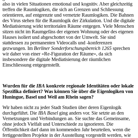
also in vielen Situationen emotional und kognitiv. Aber gleichzeitig
treffen die Raumlogiken, die sich an Grenzen und Schliessung
orientieren, auf entgrenzte und vernetzte Raumlogiken. Die Bahnen
des Virus stehen für die Raumlogik der Zirkulation. Und die digitale
Mediatisierung wirkt territorialen Räume entgegen. Viele Menschen
sitzen nicht im Raumgefäss der eigenen Wohnung oder des eigenen
Hauses isoliert und abgeschottet von der Umwelt. Sie sind
stattdessen zu permanenten Videocalls und -konferenzen
gezwungen. Im
Berliner Sonderforschungsbereich 1265
sprechen
wir daher von einer «Re-Figuration der Räume», da sich
insbesondere die digitale Mediatisierung der räumlichen
Einschliessung entgegenstellt.
Wurden für die
IBA
konkrete regionale Identitäten oder lokale
Spezifika definiert? Was können Sie über die Eigenlogiken von
Huningue, Basel und Weil am Rhein sagen?
Wir haben nicht zu jeder Stadt Studien über deren Eigenlogik
durchgeführt. Die
IBA Basel
ging anders vor. Sie setzte an den
Vernetzungen und Verbindungen an. Sie suchte das Gemeinsame,
ohne jedoch Vielfalt und Unterschiede zu ignorieren. Die
Öffentlichkeit darf dann im kommenden Jahr beurteilen, wenn die
fertiggestellten Projekte in der Ausstellung vorgestellt werden, wie