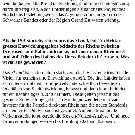
beteiligt haben. Die Projektentwicklung fand oft mit Unterstützung
durch Interreg statt. Auch Förderungen als nationales Projekt des
Städtebaus beziehungsweise das Agglomerationsprogramm des
Schweizer Bundes oder der Région Grand Est waren wichtig.
Als die
IBA
startete, schien uns das
3Land
, ein 175 Hektar
grosses Entwicklungsgebiet beidseits des Rheins zwischen
Dreirosen- und Palmrainbrücke, auf einer neuen Rheininsel
und auf Teilen des Hafens das Herzstück der
IBA
zu sein. Was
ist daraus geworden?
Das
3Land
hat sich seitdem stark verändert. Es ist eine trinationale
Vision für gemeinsame Entwicklung gereift. Die drei Länder haben
sich intensiv mit den – dort jeweils unterschiedlich bewerteten –
Qualitäten von Stadtentwicklung befasst und dann klare Kriterien
für ein nachhaltiges
3Land
definiert. Diese gelten jetzt für das
gesamte Entwicklungsgebiet. In Huningue wendet ein privater
Investor für die Parzelle direkt am Rhein nun die neuen Standards
an – ein erster Pilotversuch ist gestartet. Auf eine trinationale
Verkehrsstudie folgt gerade die Kosten-Nutzen-Analyse. Und neue
Grünverbindungen werden bis Frühling 2021 sichtbar sein.