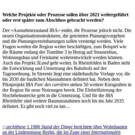
Welche Projekte oder Prozesse sollen über 2021 weitergeführt
oder erst später zum Abschluss gebracht werden?
Der «Ausnahmezustand IBA» endet, die Prozesse jedoch nicht. Die
neuen Organisationsstrukturen, die getesteten Planungsvorgehen
und die Planungsvereinbarungen sollen verstetigt werden. Viele
Fragen werden die Region weiter beschäftigen, zum Beispiel wie
die Räume entlang der Tramline 3 in Bezug auf Strassenbau,
Wohnungsbau und Freiräume weiterentwickelt werden können.
Auch das Projekt
3Land
geht weiter. In Rheinfelden in Baden steht
die Entwicklung und Umsetzung des Bahnhofs auf der
Tagesordnung. In Sierentz liegt eine städtebauliche Vorlage vor, die
bis 2030 die baulichen Massnahmen definiert hat. Neben dem
Pilotprojekt
IBA Parc des carrières
stehen 50 weitere Kiesgruben in
der Region für neue Nutzungen bereit. Die Elektrifizierung der
Hochrheinstrecke geht in die Umsetzung. Und für die
IBA
Rheinliebe
sind weitere Baumassnahmen noch bis ins Jahr 2035
definiert. Es gibt noch viel zu tun…
>
archithese
1.1986
Stand der Dinge
berichtete über Wohnbauten
an der Lindenstrasse Berlin, die im Zuge einer
Internationalen