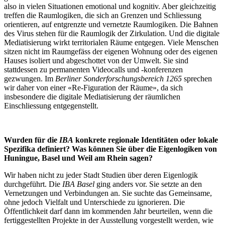
also in vielen Situationen emotional und kognitiv. Aber gleichzeitig
treffen die Raumlogiken, die sich an Grenzen und Schliessung
orientieren, auf entgrenzte und vernetzte Raumlogiken. Die Bahnen
des Virus stehen für die Raumlogik der Zirkulation. Und die digitale
Mediatisierung wirkt territorialen Räume entgegen. Viele Menschen
sitzen nicht im Raumgefäss der eigenen Wohnung oder des eigenen
Hauses isoliert und abgeschottet von der Umwelt. Sie sind
stattdessen zu permanenten Videocalls und -konferenzen
gezwungen. Im
Berliner Sonderforschungsbereich 1265
sprechen
wir daher von einer «Re-Figuration der Räume», da sich
insbesondere die digitale Mediatisierung der räumlichen
Einschliessung entgegenstellt.
Wurden für die
IBA
konkrete regionale Identitäten oder lokale
Spezifika definiert? Was können Sie über die Eigenlogiken von
Huningue, Basel und Weil am Rhein sagen?
Wir haben nicht zu jeder Stadt Studien über deren Eigenlogik
durchgeführt. Die
IBA Basel
ging anders vor. Sie setzte an den
Vernetzungen und Verbindungen an. Sie suchte das Gemeinsame,
ohne jedoch Vielfalt und Unterschiede zu ignorieren. Die
Öffentlichkeit darf dann im kommenden Jahr beurteilen, wenn die
fertiggestellten Projekte in der Ausstellung vorgestellt werden, wie