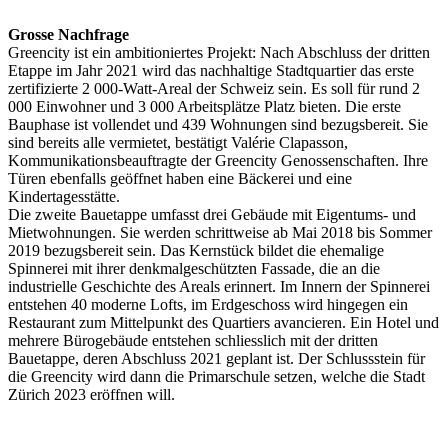
Grosse Nachfrage
Greencity ist ein ambitioniertes Projekt: Nach Abschluss der dritten
Etappe im Jahr 2021 wird das nachhaltige Stadtquartier das erste
zertifizierte 2 000-Watt-Areal der Schweiz sein. Es soll für rund 2
000 Einwohner und 3 000 Arbeitsplätze Platz bieten. Die erste
Bauphase ist vollendet und 439 Wohnungen sind bezugsbereit. Sie
sind bereits alle vermietet, bestätigt Valérie Clapasson,
Kommunikationsbeauftragte der Greencity Genossenschaften. Ihre
Türen ebenfalls geöffnet haben eine Bäckerei und eine
Kindertagesstätte.
Die zweite Bauetappe umfasst drei Gebäude mit Eigentums- und
Mietwohnungen. Sie werden schrittweise ab Mai 2018 bis Sommer
2019 bezugsbereit sein. Das Kernstück bildet die ehemalige
Spinnerei mit ihrer denkmalgeschützten Fassade, die an die
industrielle Geschichte des Areals erinnert. Im Innern der Spinnerei
entstehen 40 moderne Lofts, im Erdgeschoss wird hingegen ein
Restaurant zum Mittelpunkt des Quartiers avancieren. Ein Hotel und
mehrere Bürogebäude entstehen schliesslich mit der dritten
Bauetappe, deren Abschluss 2021 geplant ist. Der Schlussstein für
die Greencity wird dann die Primarschule setzen, welche die Stadt
Zürich 2023 eröffnen will.