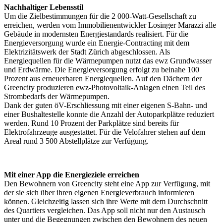
Nachhaltiger Lebensstil
Um die Zielbestimmungen für die 2 000-Watt-Gesellschaft zu
erreichen, werden vom
Immobilienentwickler Losinger Marazzi
alle
Gebäude in modernsten Energiestandards realisiert. Für die
Energieversorgung wurde ein Energie-Contracting mit dem
Elektrizitätswerk der Stadt Zürich abgeschlossen. Als
Energiequellen für die Wärmepumpen nutzt das ewz Grundwasser
und Erdwärme. Die Energieversorgung erfolgt zu beinahe 100
Prozent aus erneuerbaren Energiequellen. Auf den Dächern der
Greencity produzieren ewz-Photovoltaik-Anlagen einen Teil des
Strombedarfs der Wärmepumpen.
Dank der guten öV-Erschliessung mit einer eigenen S-Bahn- und
einer Bushaltestelle konnte die Anzahl der Autoparkplätze reduziert
werden. Rund 10 Prozent der Parkplätze sind bereits für
Elektrofahrzeuge ausgestattet. Für die Velofahrer stehen auf dem
Areal rund 3 500 Abstellplätze zur Verfügung.
Mit einer App die Energieziele erreichen
Den Bewohnern von Greencity steht eine App zur Verfügung, mit
der sie sich über ihren eigenen Energieverbrauch informieren
können. Gleichzeitig lassen sich ihre Werte mit dem Durchschnitt
des Quartiers vergleichen. Das App soll nicht nur den Austausch
unter und die Begegnungen zwischen den Bewohnern des neuen