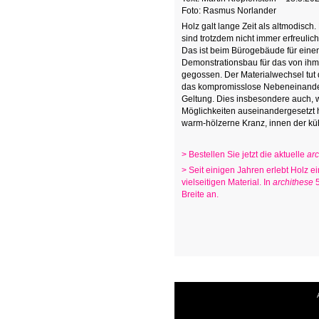
Foto: Rasmus Norlander
Holz galt lange Zeit als altmodisc
sind trotzdem nicht immer erfreulich
Das ist beim Bürogebäude für eine
Demonstrationsbau für das von ihm
gegossen. Der Materialwechsel tut
das kompromisslose Nebeneinander 
Geltung. Dies insbesondere auch, w
Möglichkeiten auseinandergesetzt h
warm-hölzerne Kranz, innen der küh
> Bestellen Sie jetzt die aktuelle
ar
> Seit einigen Jahren erlebt Holz
vielseitigen Material. In
archithese
5
Breite an.