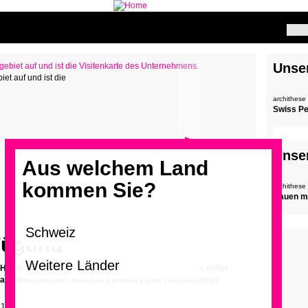
Unse
et auf und ist die
archithese
Swiss P
>
Unse
Aus welchem Land
kommen Sie?
archithese
Bauen mi
Fügung
Holzbau Küng in Alpnach zeigt, wie ein respektvoller, reifer
architektonischer Ausdruck jenseits aller Holzklischees
21