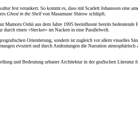
ultur fest verankert. So kommt es, dass mit Scarlett Johansson eine am
kers
Ghost in the Shell
von Masamune Shirow schlüpft.
r Mamoru Oshii aus dem Jahre 1995 beeinflusste bereits bedeutende 
durch einen «Stecker» im Nacken in eine Parallelwelt.
ografischen Orientierung, sondern ist zugleich vor allem visuelles Si
ungen evoziert und durch Andeutungen die Narration atmosphärisch au
tellung und Bedeutung urbaner Architektur in der grafischen Literatur 