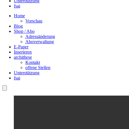
Unterstützung
fsai
Home
Vorschau
Blog
Shop / Abo
Adressänderung
Aboverwaltung
E-Paper
Inserieren
archithese
Kontakt
offene Stellen
Unterstützung
fsai