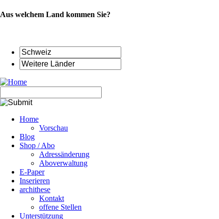
Aus welchem Land kommen Sie?
Navigation
Home
überspringen
Vorschau
Blog
Shop / Abo
Adressänderung
Aboverwaltung
E-Paper
Inserieren
archithese
Kontakt
offene Stellen
Unterstützung