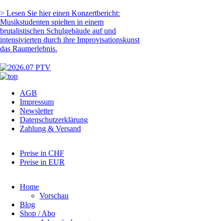
> Lesen Sie hier einen Konzertbericht:
Musikstudenten spielten in einem
brutalistischen Schulgebäude auf und
intensivierten durch ihre Improvisationskunst
das Raumerlebnis.
Navigation
AGB
überspringen
Impressum
Newsletter
Datenschutzerklärung
Zahlung & Versand
Preise in CHF
Preise in EUR
Navigation
Home
überspringen
Vorschau
Blog
Shop / Abo