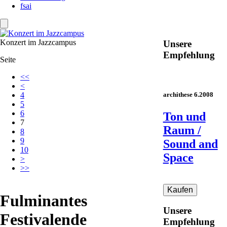
fsai
Konzert im Jazzcampus
Unsere
Empfehlung
Seite
<<
<
archithese 6.2008
4
5
6
Ton und
7
Raum /
8
9
Sound and
10
Space
>
>>
Fulminantes
Unsere
Festivalende
Empfehlung