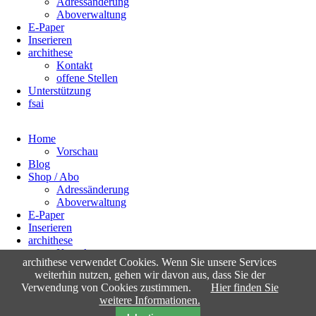
Adressänderung
Aboverwaltung
E-Paper
Inserieren
archithese
Kontakt
offene Stellen
Unterstützung
fsai
Home
Vorschau
Blog
Shop / Abo
Adressänderung
Aboverwaltung
E-Paper
Inserieren
archithese
Kontakt
archithese verwendet Cookies. Wenn Sie unsere Services
offene Stellen
weiterhin nutzen, gehen wir davon aus, dass Sie der
Unterstützung
Verwendung von Cookies zustimmen.
Hier finden Sie
fsai
weitere Informationen.