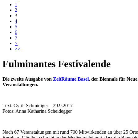
1
2
3
4
5
6
7
>
>>
Fulminantes Festivalende
Die zweite Ausgabe von
ZeitRäume Basel
, der Biennale für Neu
Veranstaltungen.
Text: Cyrill Schmidiger – 29.9.2017
Fotos: Anna Katharina Scheidegger
Nach 67 Veranstaltungen mit rund 700 Mitwirkenden an über 25 Orten
Bernhard Günther schreibt in der Medienmitteilung, dass die Bienna