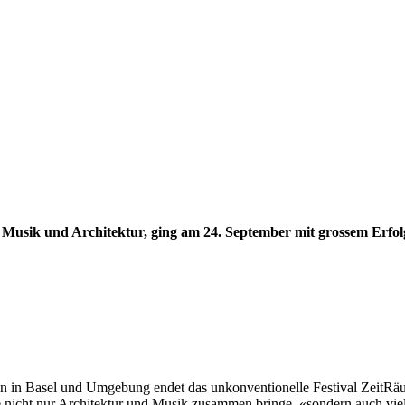
e Musik und Architektur, ging am 24. September mit grossem Erfo
 in Basel und Umgebung endet das unkonventionelle Festival ZeitRäume
le nicht nur Architektur und Musik zusammen bringe, «sondern auch vi