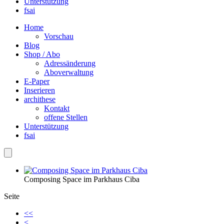
Unterstützung
fsai
Home
Vorschau
Blog
Shop / Abo
Adressänderung
Aboverwaltung
E-Paper
Inserieren
archithese
Kontakt
offene Stellen
Unterstützung
fsai
Composing Space im Parkhaus Ciba
Seite
<<
<