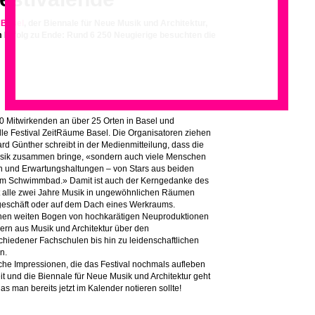
 Basel
, der Biennale für Neue Musik und Architektur,
 Erfolg zu Ende: Rund 6 250 Neugierige besuchten die
0 Mitwirkenden an über 25 Orten in Basel und
e Festival ZeitRäume Basel. Die Organisatoren ziehen
ard Günther schreibt in der Medienmitteilung, dass die
Musik zusammen bringe, «sondern auch viele Menschen
en und Erwartungshaltungen – von Stars aus beiden
 im Schwimmbad.» Damit ist auch der Kerngedanke des
sst alle zwei Jahre Musik in ungewöhnlichen Räumen
geschäft oder auf dem Dach eines Werkraums.
einen weiten Bogen von hochkarätigen Neuproduktionen
lern aus Musik und Architektur über den
iedener Fachschulen bis hin zu leidenschaftlichen
n.
sche Impressionen, die das Festival nochmals aufleben
it und die Biennale für Neue Musik und Architektur geht
as man bereits jetzt im Kalender notieren sollte!