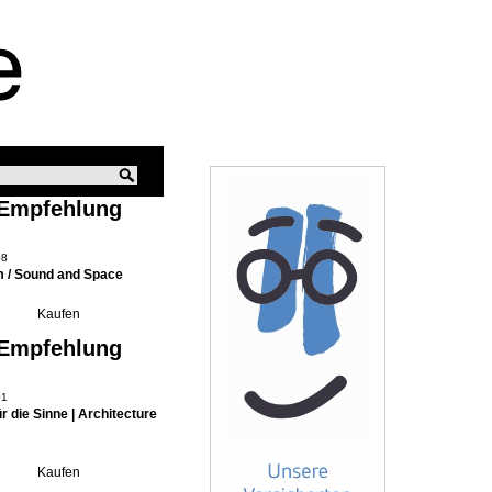
 Empfehlung
08
 / Sound and Space
 Empfehlung
01
ür die Sinne | Architecture
s