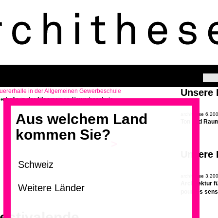
Unsere
rerhalle in der Allgemeinen Gewerbeschule
Aus welchem Land
archithese 6.20
Ton und Raum
kommen Sie?
>
Unsere
archithese 3.20
Architektur f
pour les sen
estivalende