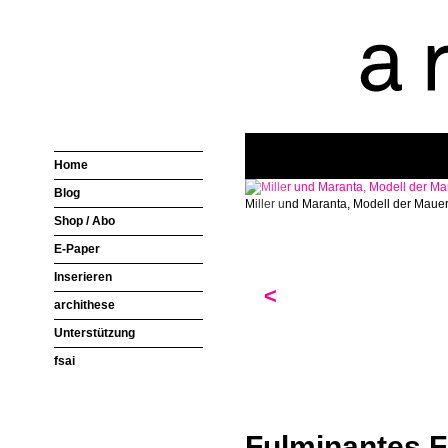
Home
Blog
Miller und Maranta, Modell der Maue
Shop / Abo
E-Paper
Inserieren
<
archithese
Unterstützung
fsai
Fulminantes F