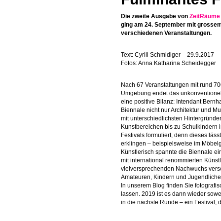
Die zweite Ausgabe von
ZeitRäume
ging am 24. September mit grossem
verschiedenen Veranstaltungen.
Text: Cyrill Schmidiger – 29.9.2017
Fotos: Anna Katharina Scheidegger
Nach 67 Veranstaltungen mit rund 70
Umgebung endet das unkonventionell
eine positive Bilanz: Intendant Bernh
Biennale nicht nur Architektur und 
mit unterschiedlichsten Hintergründ
Kunstbereichen bis zu Schulkindern
Festivals formuliert, denn dieses lä
erklingen – beispielsweise im Möbel
Künstlerisch spannte die Biennale 
mit international renommierten Künst
vielversprechenden Nachwuchs versch
Amateuren, Kindern und Jugendliche
In unserem Blog finden Sie fotografi
lassen. 2019 ist es dann wieder sowe
in die nächste Runde – ein Festival, d