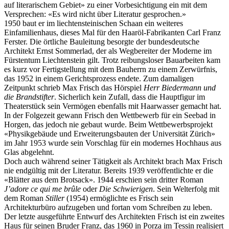
auf literarischem Gebiet» zu einer Vorbesichtigung ein mit dem
Versprechen: «Es wird nicht über Literatur gesprochen.»
1950 baut er im liechtensteinischen Schaan ein weiteres
Einfamilienhaus, dieses Mal für den Haaröl-Fabrikanten Carl Franz
Ferster. Die örtliche Bauleitung besorgte der bundesdeutsche
Architekt Ernst Sommerlad, der als Wegbereiter der Moderne im
Fürstentum Liechtenstein gilt. Trotz reibungsloser Bauarbeiten kam
es kurz vor Fertigstellung mit dem Bauherrn zu einem Zerwürfnis,
das 1952 in einem Gerichtsprozess endete. Zum damaligen
Zeitpunkt schrieb Max Frisch das Hörspiel
Herr Biedermann und
die Brandstifter
. Sicherlich kein Zufall, dass die Hauptfigur im
Theaterstück sein Vermögen ebenfalls mit Haarwasser gemacht hat.
In der Folgezeit gewann Frisch den Wettbewerb für ein Seebad in
Horgen, das jedoch nie gebaut wurde. Beim Wettbewerbsprojekt
«Physikgebäude und Erweiterungsbauten der Universität Zürich»
im Jahr 1953 wurde sein Vorschlag für ein modernes Hochhaus aus
Glas abgelehnt.
Doch auch während seiner Tätigkeit als Architekt brach Max Frisch
nie endgültig mit der Literatur. Bereits 1939 veröffentlichte er die
«Blätter aus dem Brotsack». 1944 erschien sein dritter Roman
J’adore ce qui me brûle
oder
Die Schwierigen
. Sein Welterfolg mit
dem Roman
Stiller
(1954) ermöglichte es Frisch sein
Architekturbüro aufzugeben und fortan vom Schreiben zu leben.
Der letzte ausgeführte Entwurf des Architekten Frisch ist ein zweites
Haus für seinen Bruder Franz, das 1960 in Porza im Tessin realisiert