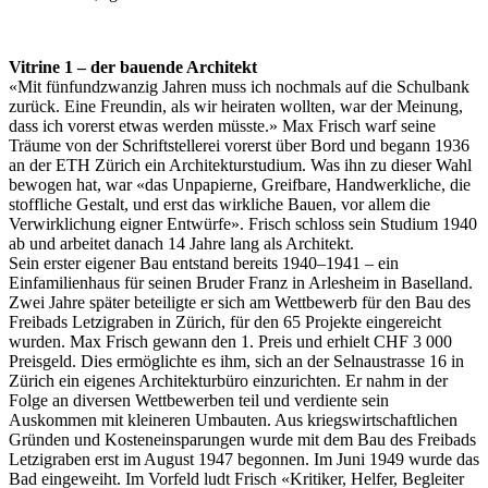
Vitrine 1 – der bauende Architekt
«Mit fünfundzwanzig Jahren muss ich nochmals auf die Schulbank
zurück. Eine Freundin, als wir heiraten wollten, war der Meinung,
dass ich vorerst etwas werden müsste.» Max Frisch warf seine
Träume von der Schriftstellerei vorerst über Bord und begann 1936
an der ETH Zürich ein Architekturstudium. Was ihn zu dieser Wahl
bewogen hat, war «das Unpapierne, Greifbare, Handwerkliche, die
stoffliche Gestalt, und erst das wirkliche Bauen, vor allem die
Verwirklichung eigner Entwürfe». Frisch schloss sein Studium 1940
ab und arbeitet danach 14 Jahre lang als Architekt.
Sein erster eigener Bau entstand bereits 1940–1941 – ein
Einfamilienhaus für seinen Bruder Franz in Arlesheim in Baselland.
Zwei Jahre später beteiligte er sich am Wettbewerb für den Bau des
Freibads Letzigraben in Zürich, für den 65 Projekte eingereicht
wurden. Max Frisch gewann den 1. Preis und erhielt CHF 3 000
Preisgeld. Dies ermöglichte es ihm, sich an der Selnaustrasse 16 in
Zürich ein eigenes Architekturbüro einzurichten. Er nahm in der
Folge an diversen Wettbewerben teil und verdiente sein
Auskommen mit kleineren Umbauten. Aus kriegswirtschaftlichen
Gründen und Kosteneinsparungen wurde mit dem Bau des Freibads
Letzigraben erst im August 1947 begonnen. Im Juni 1949 wurde das
Bad eingeweiht. Im Vorfeld ludt Frisch «Kritiker, Helfer, Begleiter