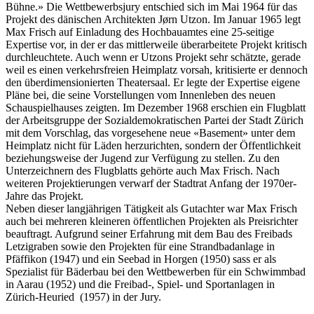
Bühne.» Die Wettbewerbsjury entschied sich im Mai 1964 für das
Projekt des dänischen Architekten Jørn Utzon. Im Januar 1965 legt
Max Frisch auf Einladung des Hochbauamtes eine 25-seitige
Expertise vor, in der er das mittlerweile überarbeitete Projekt kritisch
durchleuchtete. Auch wenn er Utzons Projekt sehr schätzte, gerade
weil es einen verkehrsfreien Heimplatz vorsah, kritisierte er dennoch
den überdimensionierten Theatersaal. Er legte der Expertise eigene
Pläne bei, die seine Vorstellungen vom Innenleben des neuen
Schauspielhauses zeigten. Im Dezember 1968 erschien ein Flugblatt
der Arbeitsgruppe der Sozialdemokratischen Partei der Stadt Zürich
mit dem Vorschlag, das vorgesehene neue «Basement» unter dem
Heimplatz nicht für Läden herzurichten, sondern der Öffentlichkeit
beziehungsweise der Jugend zur Verfügung zu stellen. Zu den
Unterzeichnern des Flugblatts gehörte auch Max Frisch. Nach
weiteren Projektierungen verwarf der Stadtrat Anfang der 1970er-
Jahre das Projekt.
Neben dieser langjährigen Tätigkeit als Gutachter war Max Frisch
auch bei mehreren kleineren öffentlichen Projekten als Preisrichter
beauftragt. Aufgrund seiner Erfahrung mit dem Bau des Freibads
Letzigraben sowie den Projekten für eine Strandbadanlage in
Pfäffikon (1947) und ein Seebad in Horgen (1950) sass er als
Spezialist für Bäderbau bei den Wettbewerben für ein Schwimmbad
in Aarau (1952) und die Freibad-, Spiel- und Sportanlagen in
Zürich-Heuried (1957) in der Jury.