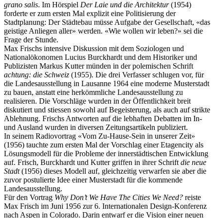
grano salis
. Im Hörspiel
Der Laie und die Architektur
(1954)
forderte er zum ersten Mal explizit eine Politisierung der
Stadtplanung: Der Städtebau müsse Aufgabe der Gesellschaft, «das
geistige Anliegen aller» werden. «Wie wollen wir leben?» sei die
Frage der Stunde.
Max Frischs intensive Diskussion mit dem Soziologen und
Nationalökonomen Lucius Burckhardt und dem Historiker und
Publizisten Markus Kutter münden in der polemischen Schrift
achtung: die Schweiz
(1955). Die drei Verfasser schlugen vor, für
die Landesausstellung in Lausanne 1964 eine moderne Musterstadt
zu bauen, anstatt eine herkömmliche Landesausstellung zu
realisieren. Die Vorschläge wurden in der Öffentlichkeit breit
diskutiert und stiessen sowohl auf Begeisterung, als auch auf strikte
Ablehnung. Frischs Antworten auf die lebhaften Debatten im In-
und Ausland wurden in diversen Zeitungsartikeln publiziert.
In seinem Radiovortrag «Vom Zu-Hause-Sein in unserer Zeit»
(1956) tauchte zum ersten Mal der Vorschlag einer Etagencity als
Lösungsmodell für die Probleme der innerstädtischen Entwicklung
auf. Frisch, Burckhardt und Kutter griffen in ihrer Schrift
die neue
Stadt
(1956) dieses Modell auf, gleichzeitig verwarfen sie aber die
zuvor postulierte Idee einer Musterstadt für die kommende
Landesausstellung.
Für den Vortrag
Why Don’t We Have The Cities We Need?
reiste
Max Frisch im Juni 1956 zur 6. Internationalen Design-Konferenz
nach Aspen in Colorado. Darin entwarf er die Vision einer neuen