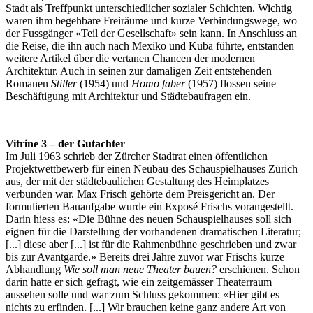
Stadt als Treffpunkt unterschiedlicher sozialer Schichten. Wichtig
waren ihm begehbare Freiräume und kurze Verbindungswege, wo
der Fussgänger «Teil der Gesellschaft» sein kann. In Anschluss an
die Reise, die ihn auch nach Mexiko und Kuba führte, entstanden
weitere Artikel über die vertanen Chancen der modernen
Architektur. Auch in seinen zur damaligen Zeit entstehenden
Romanen
Stiller
(1954) und
Homo faber
(1957) flossen seine
Beschäftigung mit Architektur und Städtebaufragen ein.
Vitrine 3 – der Gutachter
Im Juli 1963 schrieb der Zürcher Stadtrat einen öffentlichen
Projektwettbewerb für einen Neubau des Schauspielhauses Zürich
aus, der mit der städtebaulichen Gestaltung des Heimplatzes
verbunden war. Max Frisch gehörte dem Preisgericht an. Der
formulierten Bauaufgabe wurde ein Exposé Frischs vorangestellt.
Darin hiess es: «Die Bühne des neuen Schauspielhauses soll sich
eignen für die Darstellung der vorhandenen dramatischen Literatur;
[...] diese aber [...] ist für die Rahmenbühne geschrieben und zwar
bis zur Avantgarde.» Bereits drei Jahre zuvor war Frischs kurze
Abhandlung
Wie soll man neue Theater bauen?
erschienen. Schon
darin hatte er sich gefragt, wie ein zeitgemässer Theaterraum
aussehen solle und war zum Schluss gekommen: «Hier gibt es
nichts zu erfinden. [...] Wir brauchen keine ganz andere Art von