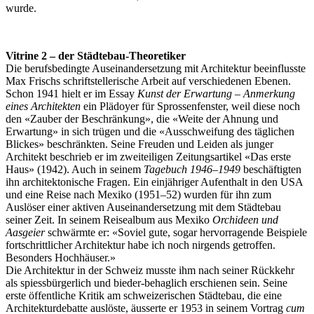
wurde.
Vitrine 2 – der Städtebau-Theoretiker
Die berufsbedingte Auseinandersetzung mit Architektur beeinflusste
Max Frischs schriftstellerische Arbeit auf verschiedenen Ebenen.
Schon 1941 hielt er im Essay
Kunst der Erwartung – Anmerkung
eines Architekten
ein Plädoyer für Sprossenfenster, weil diese noch
den «Zauber der Beschränkung», die «Weite der Ahnung und
Erwartung» in sich trügen und die «Ausschweifung des täglichen
Blickes» beschränkten. Seine Freuden und Leiden als junger
Architekt beschrieb er im zweiteiligen Zeitungsartikel «Das erste
Haus» (1942). Auch in seinem
Tagebuch 1946–1949
beschäftigten
ihn architektonische Fragen. Ein einjähriger Aufenthalt in den USA
und eine Reise nach Mexiko (1951–52) wurden für ihn zum
Auslöser einer aktiven Auseinandersetzung mit dem Städtebau
seiner Zeit. In seinem Reisealbum aus Mexiko
Orchideen und
Aasgeier
schwärmte er: «Soviel gute, sogar hervorragende Beispiele
fortschrittlicher Architektur habe ich noch nirgends getroffen.
Besonders Hochhäuser.»
Die Architektur in der Schweiz musste ihm nach seiner Rückkehr
als spiessbürgerlich und bieder-behaglich erschienen sein. Seine
erste öffentliche Kritik am schweizerischen Städtebau, die eine
Architekturdebatte auslöste, äusserte er 1953 in seinem Vortrag
cum