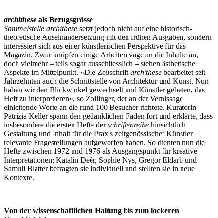
archithese
als Bezugsgrösse
Sammelstelle archithese
setzt jedoch nicht auf eine historisch-
theoretische Auseinandersetzung mit den frühen Ausgaben, sondern
interessiert sich aus einer künstlerischen Perspektive für das
Magazin. Zwar knüpfen einige Arbeiten vage an die Inhalte an,
doch vielmehr – teils sogar ausschliesslich – stehen ästhetische
Aspekte im Mittelpunkt. «Die Zeitschrift
archithese
bearbeitet seit
Jahrzehnten auch die Schnittstelle von Architektur und Kunst. Nun
haben wir den Blickwinkel gewechselt und Künstler gebeten, das
Heft zu interpretieren», so Zollinger, der an der Vernissage
einleitende Worte an die rund 100 Besucher richtete. Kuratorin
Patrizia Keller spann den gedanklichen Faden fort und erklärte, dass
insbesondere die ersten Hefte der
schriftenreihe
hinsichtlich
Gestaltung und Inhalt für die Praxis zeitgenössischer Künstler
relevante Fragestellungen aufgeworfen haben. So dienten nun die
Hefte zwischen 1972 und 1976 als Ausgangspunkt für kreative
Interpretationen: Katalin Deér, Sophie Nys, Gregor Eldarb und
Samuli Blatter befragten sie individuell und stellten sie in neue
Kontexte.
Von der wissenschaftlichen Haltung bis zum lockeren