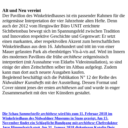
Alt und Neu vereint
Der Pavillon des Winkelriedhauses ist ein passender Rahmen für die
zeitgemässe Interpretation der vier Jahrzehnte alten Hefte. Denn
auch der 2012 vom Hergiswiler Büro UNIT errichtete
Sichtbetonbau bewegt sich im Spannungsfeld zwischen Tradition
und Innovation respektive Geschichte und Gegenwart: Er setzt
einen markanten, aber respektvollen Akzent zum herrschaftlichen
Winkelriedhaus aus dem 16. Jahrhundert und tritt im von einer
Mauer gefassten Park als ebenbürtiges Vis-à-vis auf. Wird im Innern
des modernen Pavillons die frühe
archithese
zeitgenössisch
interpretiert (mit Ausnahme von Eldarbs Videoinstallation), so sind
einige der alten Zeitschriften selber im Altbau aufgelegt. Zudem
kann man dort auch neuere Ausgaben kaufen.
Begleitend beschäftigt sich die Publikation N° 12 der Reihe des
Nidwaldner Kunsthefts
mit der Ausstellung
.
Dessen Format und
Cover nimmt jenes der ersten
archithesen
auf und wurde in enger
Zusammenarbeit mit den vier Künstlern gestaltet.
Die Schau
Sammelstelle archithese
wird bis zum 11. Februar 2018 im
Winkelriedhaus des Nidwaldner Museums in Stans gezeigt. Am 15.
November findet ein Schlaglicht-Rundgang mit
archithese-
Chefredaktor
Jørg Himmelreich statt. Am 31. Januar 2018 diskutieren Katalin Deér,