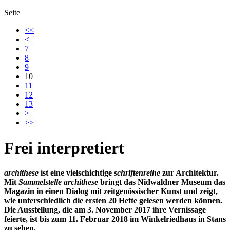
Seite
<<
<
7
8
9
10
11
12
13
>
>>
Frei interpretiert
archithese
ist eine vielschichtige
schriftenreihe
zur Architektur.
Mit
Sammelstelle archithese
bringt
das Nidwaldner Museum
das
Magazin in einen Dialog mit zeitgenössischer Kunst und zeigt,
wie unterschiedlich die ersten 20 Hefte gelesen werden können.
Die Ausstellung, die am 3. November 2017 ihre Vernissage
feierte, ist bis zum 11. Februar 2018 im Winkelriedhaus in Stans
zu sehen.