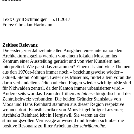
Text: Cyrill Schmidiger – 5.11.2017
Fotos: Christian Hartmann
Zeitlose Relevanz
Die ersten, vier Jahrzehnte alten Ausgaben eines internationalen
Architekturmagazins werden von einem lokalen Museum ins
Zentrum einer Ausstellung gerückt und von vier Künstlern neu
interpretiert. Wie passt das zusammen? Einerseits sind viele Themen
aus den 1970er-Jahren immer noch – beziehungsweise wieder –
aktuell. Stefan Zollinger, Leiter des Museums, findet allem voran die
darin verhandelten städtebaulichen Fragen wieder wichtig: «Sie sind
für Nidwalden zentral, da der Kanton immer urbanisierter wird.»
Andererseits war das Team der frühen
archithese
biografisch mit der
Zentralschweiz verbunden: Die beiden Gründer Stanislaus von
Moos und Hans Reinhard stammen aus dieser Region respektive
wohnen dort. Kunsthistoriker von Moos ist gebürtiger Luzerner;
Architekt Reinhard lebt in Hergiswil. Sie waren an der
stimmungsvollen Vernissage anwesend und freuten sich über die
positive Resonanz zu Ihrer Arbeit an der
schriftenreihe
.