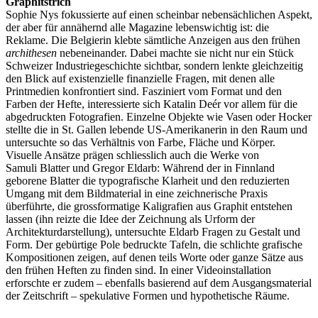
Graphitstrich
Sophie Nys fokussierte auf einen scheinbar nebensächlichen Aspekt,
der aber für annähernd alle Magazine lebenswichtig ist: die
Reklame. Die Belgierin klebte sämtliche Anzeigen aus den frühen
archithesen
nebeneinander. Dabei machte sie nicht nur ein Stück
Schweizer Industriegeschichte sichtbar, sondern lenkte gleichzeitig
den Blick auf existenzielle finanzielle Fragen, mit denen alle
Printmedien konfrontiert sind. Fasziniert vom Format und den
Farben der Hefte, interessierte sich Katalin Deér vor allem für die
abgedruckten Fotografien. Einzelne Objekte wie Vasen oder Hocker
stellte die in St. Gallen lebende US-Amerikanerin in den Raum und
untersuchte so das Verhältnis von Farbe, Fläche und Körper.
Visuelle Ansätze prägen schliesslich auch die Werke von
Samuli Blatter und Gregor Eldarb: Während der in Finnland
geborene Blatter die typografische Klarheit und den reduzierten
Umgang mit dem Bildmaterial in eine zeichnerische Praxis
überführte, die grossformatige Kaligrafien aus Graphit entstehen
lassen (ihn reizte die Idee der Zeichnung als Urform der
Architekturdarstellung), untersuchte Eldarb Fragen zu Gestalt und
Form. Der gebürtige Pole bedruckte Tafeln, die schlichte grafische
Kompositionen zeigen, auf denen teils Worte oder ganze Sätze aus
den frühen Heften zu finden sind. In einer Videoinstallation
erforschte er zudem – ebenfalls basierend auf dem Ausgangsmaterial
der Zeitschrift – spekulative Formen und hypothetische Räume.