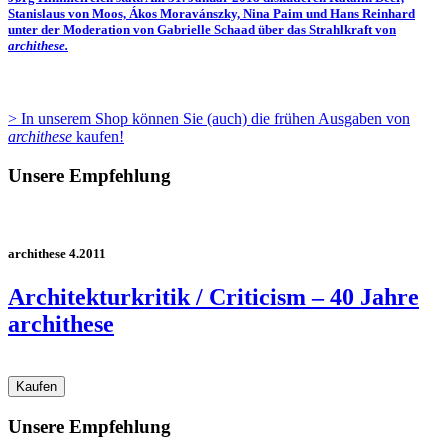
Stanislaus von Moos, Ákos Moravánszky, Nina Paim und Hans Reinhard
unter der Moderation von Gabrielle Schaad über das Strahlkraft von
archithese.
> In unserem Shop können Sie (auch) die frühen Ausgaben von
archithese
kaufen!
Unsere Empfehlung
archithese 4.2011
Architekturkritik / Criticism – 40 Jahre
archithese
Unsere Empfehlung