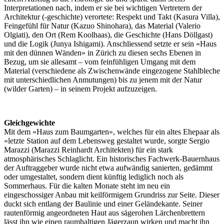
Interpretationen nach, indem er sie bei wichtigen Vertretern der
Architektur (-geschichte) verortete: Respekt und Takt (Kasura Villa),
Feingefühl für Natur (Kazuo Shinohara), das Material (Valerio
Olgiati), den Ort (Rem Koolhaas), die Geschichte (Hans Döllgast)
und die Logik (Junya Ishigami). Anschliessend setzte er sein «Haus
mit den dünnen Wänden» in Zürich zu diesen sechs Ebenen in
Bezug, um sie allesamt – vom feinfühligen Umgang mit dem
Material (verschiedene als Zwischenwände eingezogene Stahlbleche
mit unterschiedlichen Anmutungen) bis zu jenem mit der Natur
(wilder Garten) – in seinem Projekt aufzuzeigen.
Gleichgewichte
Mit dem «Haus zum Baumgarten», welches für ein altes Ehepaar als
«letzte Station auf dem Lebensweg gestaltet wurde, sorgte Sergio
Marazzi (Marazzi Reinhardt Architekten) für ein stark
atmosphärisches Schlaglicht. Ein historisches Fachwerk-Bauernhaus
der Auftraggeber wurde nicht etwa aufwändig sanierten, gedämmt
oder umgestaltet, sondern dient künftig lediglich noch als
Sommerhaus. Für die kalten Monate steht im neu ein
eingeschossiger Anbau mit keilförmigem Grundriss zur Seite. Dieser
duckt sich entlang der Baulinie und einer Geländekante. Seiner
rautenförmig angeordneten Haut aus sägerohen Lärchenbrettern
lässt ihn wie einen raumhaltigen Jägerzaun wirken und macht ihn