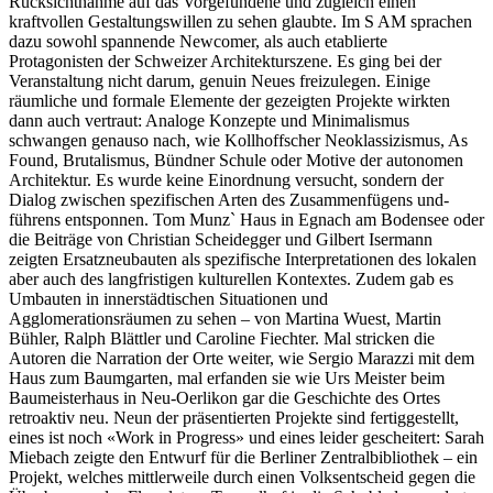
Rücksichtnahme auf das Vorgefundene und zugleich einen
kraftvollen Gestaltungswillen zu sehen glaubte. Im S AM sprachen
dazu sowohl spannende Newcomer, als auch etablierte
Protagonisten der Schweizer Architekturszene. Es ging bei der
Veranstaltung nicht darum, genuin Neues freizulegen. Einige
räumliche und formale Elemente der gezeigten Projekte wirkten
dann auch vertraut: Analoge Konzepte und Minimalismus
schwangen genauso nach, wie Kollhoffscher Neoklassizismus, As
Found, Brutalismus, Bündner Schule oder Motive der autonomen
Architektur. Es wurde keine Einordnung versucht, sondern der
Dialog zwischen spezifischen Arten des Zusammenfügens und-
führens entsponnen. Tom Munz` Haus in Egnach am Bodensee oder
die Beiträge von Christian Scheidegger und Gilbert Isermann
zeigten Ersatzneubauten als spezifische Interpretationen des lokalen
aber auch des langfristigen kulturellen Kontextes. Zudem gab es
Umbauten in innerstädtischen Situationen und
Agglomerationsräumen zu sehen – von Martina Wuest, Martin
Bühler, Ralph Blättler und Caroline Fiechter. Mal stricken die
Autoren die Narration der Orte weiter, wie Sergio Marazzi mit dem
Haus zum Baumgarten, mal erfanden sie wie Urs Meister beim
Baumeisterhaus in Neu-Oerlikon gar die Geschichte des Ortes
retroaktiv neu. Neun der präsentierten Projekte sind fertiggestellt,
eines ist noch «Work in Progress» und eines leider gescheitert: Sarah
Miebach zeigte den Entwurf für die Berliner Zentralbibliothek – ein
Projekt, welches mittlerweile durch einen Volksentscheid gegen die