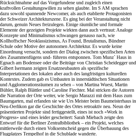
Rücksichtnahme auf das Vorgefundene und zugleich einen
kraftvollen Gestaltungswillen zu sehen glaubte. Im S AM sprachen
dazu sowohl spannende Newcomer, als auch etablierte Protagonisten
der Schweizer Architekturszene. Es ging bei der Veranstaltung nicht
darum, genuin Neues freizulegen. Einige räumliche und formale
Elemente der gezeigten Projekte wirkten dann auch vertraut: Analoge
Konzepte und Minimalismus schwangen genauso nach, wie
Kollhoffscher Neoklassizismus, As Found, Brutalismus, Bündner
Schule oder Motive der autonomen Architektur. Es wurde keine
Einordnung versucht, sondern der Dialog zwischen spezifischen Arten
des Zusammenfügens und- führens entsponnen. Tom Munz` Haus in
Egnach am Bodensee oder die Beiträge von Christian Scheidegger und
Gilbert Isermann zeigten Ersatzneubauten als spezifische
Interpretationen des lokalen aber auch des langfristigen kulturellen
Kontextes. Zudem gab es Umbauten in innerstädtischen Situationen
und Agglomerationsräumen zu sehen – von Martina Wuest, Martin
Bühler, Ralph Blättler und Caroline Fiechter. Mal stricken die Autoren
die Narration der Orte weiter, wie Sergio Marazzi mit dem Haus zum
Baumgarten, mal erfanden sie wie Urs Meister beim Baumeisterhaus in
Neu-Oerlikon gar die Geschichte des Ortes retroaktiv neu. Neun der
präsentierten Projekte sind fertiggestellt, eines ist noch «Work in
Progress» und eines leider gescheitert: Sarah Miebach zeigte den
Entwurf für die Berliner Zentralbibliothek – ein Projekt, welches
mittlerweile durch einen Volksentscheid gegen die Überbauung des
Flugplatzes Tempelhof in die Schublade wanderte.