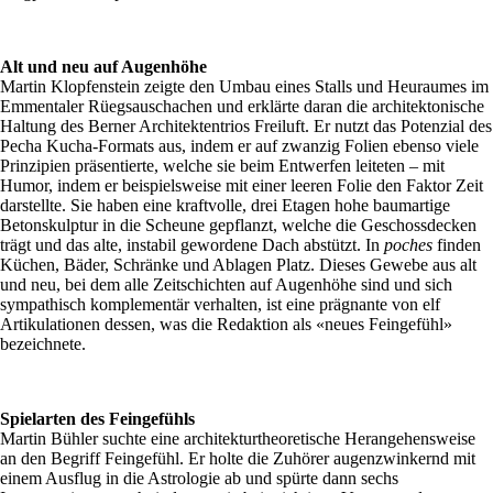
Alt und neu auf Augenhöhe
Martin Klopfenstein zeigte den Umbau eines Stalls und Heuraumes im
Emmentaler Rüegsauschachen und erklärte daran die architektonische
Haltung des Berner Architektentrios Freiluft. Er nutzt das Potenzial des
Pecha Kucha-Formats aus, indem er auf zwanzig Folien ebenso viele
Prinzipien präsentierte, welche sie beim Entwerfen leiteten – mit
Humor, indem er beispielsweise mit einer leeren Folie den Faktor Zeit
darstellte. Sie haben eine kraftvolle, drei Etagen hohe baumartige
Betonskulptur in die Scheune gepflanzt, welche die Geschossdecken
trägt und das alte, instabil gewordene Dach abstützt. In
poches
finden
Küchen, Bäder, Schränke und Ablagen Platz. Dieses Gewebe aus alt
und neu, bei dem alle Zeitschichten auf Augenhöhe sind und sich
sympathisch komplementär verhalten, ist eine prägnante von elf
Artikulationen dessen, was die Redaktion als «neues Feingefühl»
bezeichnete.
Spielarten des Feingefühls
Martin Bühler suchte eine architekturtheoretische Herangehensweise
an den Begriff Feingefühl. Er holte die Zuhörer augenzwinkernd mit
einem Ausflug in die Astrologie ab und spürte dann sechs