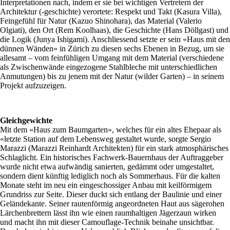
Interpretationen nach, indem er sie bei wichtigen Vertretern der
Architektur (-geschichte) verortete: Respekt und Takt (Kasura Villa),
Feingefühl für Natur (Kazuo Shinohara), das Material (Valerio
Olgiati), den Ort (Rem Koolhaas), die Geschichte (Hans Döllgast) und
die Logik (Junya Ishigami). Anschliessend setzte er sein «Haus mit den
dünnen Wänden» in Zürich zu diesen sechs Ebenen in Bezug, um sie
allesamt – vom feinfühligen Umgang mit dem Material (verschiedene
als Zwischenwände eingezogene Stahlbleche mit unterschiedlichen
Anmutungen) bis zu jenem mit der Natur (wilder Garten) – in seinem
Projekt aufzuzeigen.
Gleichgewichte
Mit dem «Haus zum Baumgarten», welches für ein altes Ehepaar als
«letzte Station auf dem Lebensweg gestaltet wurde, sorgte Sergio
Marazzi (Marazzi Reinhardt Architekten) für ein stark atmosphärisches
Schlaglicht. Ein historisches Fachwerk-Bauernhaus der Auftraggeber
wurde nicht etwa aufwändig sanierten, gedämmt oder umgestaltet,
sondern dient künftig lediglich noch als Sommerhaus. Für die kalten
Monate steht im neu ein eingeschossiger Anbau mit keilförmigem
Grundriss zur Seite. Dieser duckt sich entlang der Baulinie und einer
Geländekante. Seiner rautenförmig angeordneten Haut aus sägerohen
Lärchenbrettern lässt ihn wie einen raumhaltigen Jägerzaun wirken
und macht ihn mit dieser Camouflage-Technik beinahe unsichtbar.