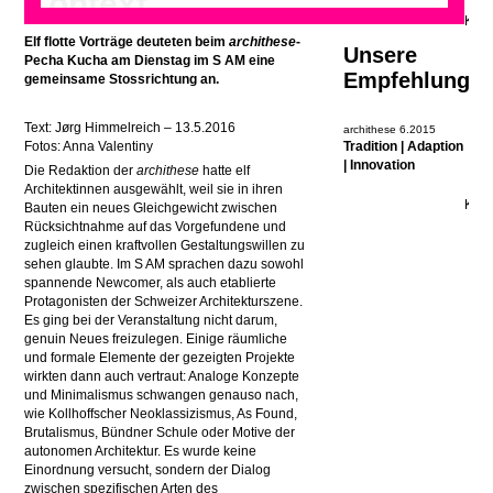
Kontext
Elf flotte Vorträge deuteten beim
archithese
-
Unsere
Pecha Kucha am Dienstag im S AM eine
Empfehlung
gemeinsame Stossrichtung an.
Text: Jørg Himmelreich – 13.5.2016
archithese 6.2015
Fotos: Anna Valentiny
Tradition | Adaption
| Innovation
Die Redaktion der
archithese
hatte elf
Architektinnen ausgewählt, weil sie in ihren
Bauten ein neues Gleichgewicht zwischen
Rücksichtnahme auf das Vorgefundene und
zugleich einen kraftvollen Gestaltungswillen zu
sehen glaubte. Im S AM sprachen dazu sowohl
spannende Newcomer, als auch etablierte
Protagonisten der Schweizer Architekturszene.
Es ging bei der Veranstaltung nicht darum,
genuin Neues freizulegen. Einige räumliche
und formale Elemente der gezeigten Projekte
wirkten dann auch vertraut: Analoge Konzepte
und Minimalismus schwangen genauso nach,
wie Kollhoffscher Neoklassizismus, As Found,
Brutalismus, Bündner Schule oder Motive der
autonomen Architektur. Es wurde keine
Einordnung versucht, sondern der Dialog
zwischen spezifischen Arten des