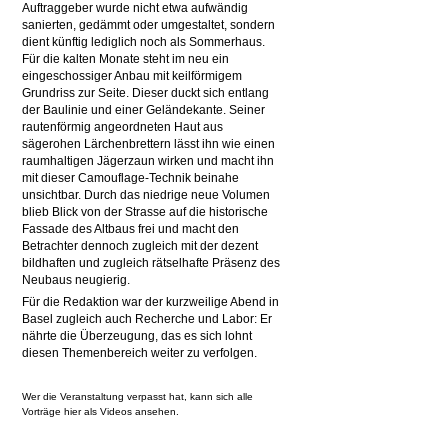
Auftraggeber wurde nicht etwa aufwändig
sanierten, gedämmt oder umgestaltet, sondern
dient künftig lediglich noch als Sommerhaus.
Für die kalten Monate steht im neu ein
eingeschossiger Anbau mit keilförmigem
Grundriss zur Seite. Dieser duckt sich entlang
der Baulinie und einer Geländekante. Seiner
rautenförmig angeordneten Haut aus
sägerohen Lärchenbrettern lässt ihn wie einen
raumhaltigen Jägerzaun wirken und macht ihn
mit dieser Camouflage-Technik beinahe
unsichtbar. Durch das niedrige neue Volumen
blieb Blick von der Strasse auf die historische
Fassade des Altbaus frei und macht den
Betrachter dennoch zugleich mit der dezent
bildhaften und zugleich rätselhafte Präsenz des
Neubaus neugierig.
Für die Redaktion war der kurzweilige Abend in
Basel zugleich auch Recherche und Labor: Er
nährte die Überzeugung, das es sich lohnt
diesen Themenbereich weiter zu verfolgen.
Wer die Veranstaltung verpasst hat, kann sich alle
Vorträge hier als Videos ansehen.