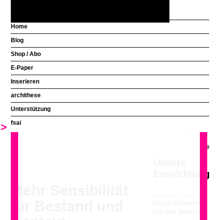
Home
Blog
Aus welchem Land
Shop / Abo
kommen Sie?
E-Paper
Inserieren
Unsere
archithese
Empfehlung
Unterstützung
fsai
archithese 2.2017
>
<
Neues Feingefühl
Unsere
Empfehlung
Mehr Sensibilität
archithese 2.1998
für Bestand und
Neues Entwerfen
mit alter Substanz