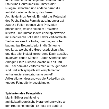
Martin Klopfenstein zeigte den Umbau eines
Stalls und Heuraumes im Emmentaler
Rüegsauschachen und erklärte daran die
architektonische Haltung des Berner
Architektentrios Freiluft. Er nutzt das Potenzial
des Pecha Kucha-Formats aus, indem er auf
zwanzig Folien ebenso viele Prinzipien
präsentierte, welche sie beim Entwerfen
leiteten – mit Humor, indem er beispielsweise
mit einer leeren Folie den Faktor Zeit darstellte.
Sie haben eine kraftvolle, drei Etagen hohe
baumartige Betonskulptur in die Scheune
gepflanzt, welche die Geschossdecken trägt
und das alte, instabil gewordene Dach abstützt.
In
poches
finden Küchen, Bäder, Schränke und
Ablagen Platz. Dieses Gewebe aus alt und
neu, bei dem alle Zeitschichten auf Augenhöhe
sind und sich sympathisch komplementär
verhalten, ist eine prägnante von elf
Artikulationen dessen, was die Redaktion als
«neues Feingefühl» bezeichnete.
Spielarten des Feingefühls
Martin Bühler suchte eine
architekturtheoretische Herangehensweise an
den Begriff Feingefühl. Er holte die Zuhörer