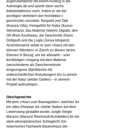
augenzwinkernd mit einem Ausflug in die
Astrologie ab und spürte dann sechs
Interpretationen nach, indem er sie bei
wichtigen Vertretern der Architektur (-
geschichte) verortete: Respekt und Takt
(Kasura Villa), Feingefühl für Natur (Kazuo
Shinohara), das Material (Valerio Olgiati), den
Ort (Rem Koolhaas), die Geschichte (Hans
Döllgast) und die Logik (Junya Ishigami).
Anschliessend setzte er sein «Haus mit den
dünnen Wänden» in Zürich zu diesen sechs
Ebenen in Bezug, um sie allesamt – vom
feinfühligen Umgang mit dem Material
(verschiedene als Zwischenwände
eingezogene Stahlbleche mit
unterschiedlichen Anmutungen) bis zu jenem
mit der Natur (wilder Garten) – in seinem
Projekt aufzuzeigen.
Gleichgewichte
Mit dem «Haus zum Baumgarten», welches für
ein altes Ehepaar als «letzte Station auf dem
Lebensweg gestaltet wurde, sorgte Sergio
Marazzi (Marazzi Reinhardt Architekten) für ein
stark atmosphärisches Schlaglicht. Ein
historisches Fachwerk-Bauernhaus der