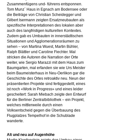
Zusammenfügens und- führens entsponnen.
Tom Munz` Haus in Egnach am Bodensee oder
die Beiträge von Christian Scheidegger und
Gilbert Isermann zeigten Ersatzneubauten als
spezifische Interpretationen des lokalen aber
auch des langfristigen kulturellen Kontextes.
Zudem gab es Umbauten in innerstädtischen
Situationen und Agglomerationsräumen zu
sehen – von Martina Wuest, Martin Bühler,
Ralph Blättler und Caroline Fiechter. Mal
stricken die Autoren die Narration der Orte
weiter, wie Sergio Marazzi mit dem Haus zum
Baumgarten, mal erfanden sie wie Urs Meister
beim Baumeisterhaus in Neu-Oerlikon gar die
Geschichte des Ortes retroaktiv neu. Neun der
präsentierten Projekte sind fertiggestellt, eines
ist noch «Work in Progress» und eines leider
gescheitert: Sarah Miebach zeigte den Entwurf
für die Berliner Zentralbibliothek – ein Projekt,
welches mittlerweile durch einen
Volksentscheid gegen die Überbauung des
Flugplatzes Tempelhof in die Schublade
wanderte.
Alt und neu auf Augenhöhe