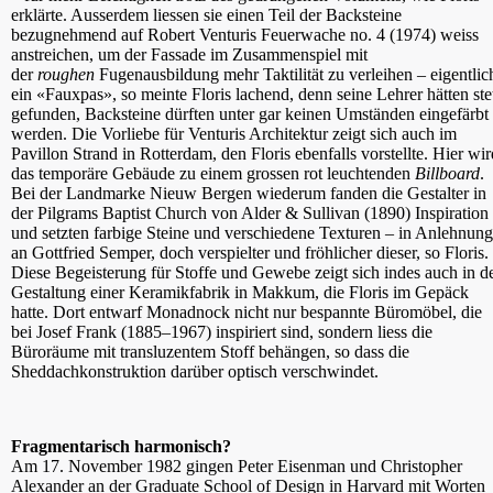
erklärte. Ausserdem liessen sie einen Teil der Backsteine
bezugnehmend auf Robert Venturis Feuerwache no. 4 (1974) weiss
anstreichen, um der Fassade im Zusammenspiel mit
der
roughen
Fugenausbildung mehr Taktilität zu verleihen – eigentlic
ein «Fauxpas», so meinte Floris lachend, denn seine Lehrer hätten ste
gefunden, Backsteine dürften unter gar keinen Umständen eingefärbt
werden. Die Vorliebe für Venturis Architektur zeigt sich auch im
Pavillon Strand in Rotterdam, den Floris ebenfalls vorstellte. Hier wir
das temporäre Gebäude zu einem grossen rot leuchtenden
Billboard
.
Bei der Landmarke Nieuw Bergen wiederum fanden die Gestalter in
der Pilgrams Baptist Church von Alder & Sullivan (1890) Inspiration
und setzten farbige Steine und verschiedene Texturen – in Anlehnung
an Gottfried Semper, doch verspielter und fröhlicher dieser, so Floris.
Diese Begeisterung für Stoffe und Gewebe zeigt sich indes auch in d
Gestaltung einer Keramikfabrik in Makkum, die Floris im Gepäck
hatte. Dort entwarf Monadnock nicht nur bespannte Büromöbel, die
bei Josef Frank (1885–1967) inspiriert sind, sondern liess die
Büroräume mit transluzentem Stoff behängen, so dass die
Sheddachkonstruktion darüber optisch verschwindet.
Fragmentarisch harmonisch?
Am 17. November 1982 gingen Peter Eisenman und Christopher
Alexander an der Graduate School of Design in Harvard mit Worten