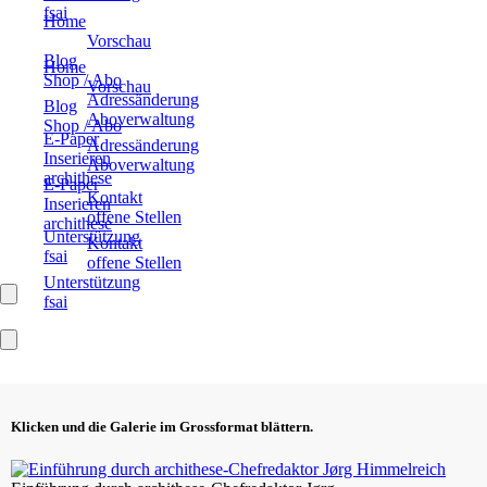
fsai
Home
Vorschau
Blog
Home
Shop / Abo
Vorschau
Adressänderung
Blog
Aboverwaltung
Shop / Abo
E-Paper
Adressänderung
Inserieren
Aboverwaltung
archithese
E-Paper
Kontakt
Inserieren
offene Stellen
archithese
Unterstützung
Kontakt
fsai
offene Stellen
Unterstützung
fsai
Klicken und die Galerie im Grossformat blättern.