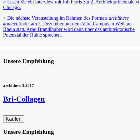
> Lesen Sie ein Interview mit Job Floris zur 2. Architekturbiennale v
Chicago.
> Die nächste Veranstaltung im Rahmen des Formats
archithese
kontext
findet am 7. Dezember auf dem Vitra Campus in Weil am
Rhein statt. Arno Brandlhuber wird dann über das architektonische
Potenzial der Ruine sprechen.
Unsere Empfehlung
archithese 3.2017
Bri-Collagen
Unsere Empfehlung