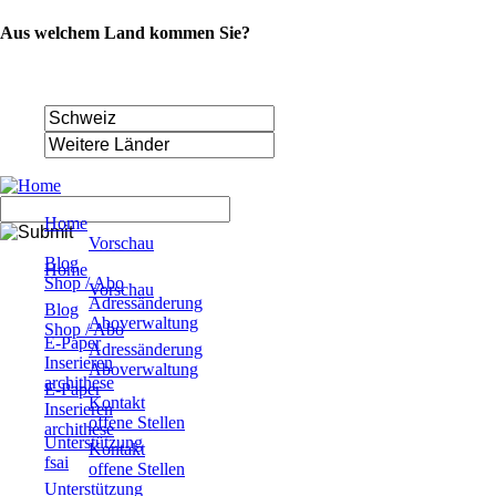
Aus welchem Land kommen Sie?
Navigation
Home
überspringen
Vorschau
Navigation
Blog
Home
überspringen
Shop / Abo
Vorschau
Adressänderung
Blog
Aboverwaltung
Shop / Abo
E-Paper
Adressänderung
Inserieren
Aboverwaltung
archithese
E-Paper
Kontakt
Inserieren
offene Stellen
archithese
Unterstützung
Kontakt
fsai
offene Stellen
Unterstützung