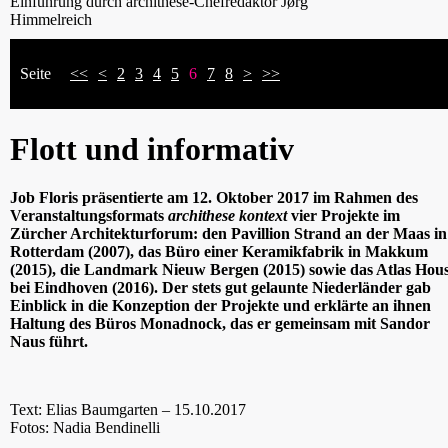
Einführung durch archithese-Chefredaktor Jørg
Himmelreich
Seite
<<
<
2
3
4
5
6
7
8
>
>>
Flott und informativ
Job Floris präsentierte am 12. Oktober 2017 im Rahmen des
Veranstaltungsformats
archithese kontext
vier Projekte im
Zürcher Architekturforum: den Pavillion Strand an der Maas in
Rotterdam (2007), das Büro einer Keramikfabrik in Makkum
(2015), die Landmark Nieuw Bergen (2015) sowie das Atlas Hou
bei Eindhoven (2016). Der stets gut gelaunte Niederländer gab
Einblick in die Konzeption der Projekte und erklärte an ihnen
Haltung des Büros Monadnock, das er gemeinsam mit Sandor
Naus führt.
Text: Elias Baumgarten – 15.10.2017
Fotos: Nadia Bendinelli