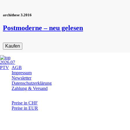
archithese 3.2016
Postmoderne – neu gelesen
Navigation
AGB
überspringen
Impressum
Newsletter
Datenschutzerklärung
Zahlung & Versand
Preise in CHF
Preise in EUR