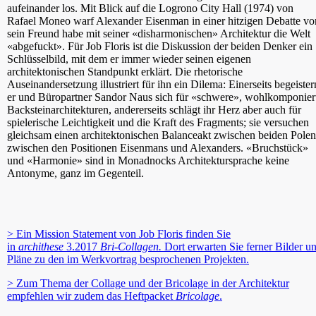
aufeinander los. Mit Blick auf die Logrono City Hall (1974) von
Rafael Moneo warf Alexander Eisenman in einer hitzigen Debatte vor
sein Freund habe mit seiner «disharmonischen» Architektur die Welt
«abgefuckt». Für Job Floris ist die Diskussion der beiden Denker ein
Schlüsselbild, mit dem er immer wieder seinen eigenen
architektonischen Standpunkt erklärt. Die rhetorische
Auseinandersetzung illustriert für ihn ein Dilema: Einerseits begeister
er und Büropartner Sandor Naus sich für «schwere», wohlkomponier
Backsteinarchitekturen, andererseits schlägt ihr Herz aber auch für
spielerische Leichtigkeit und die Kraft des Fragments; sie versuchen
gleichsam einen architektonischen Balanceakt zwischen beiden Polen
zwischen den Positionen Eisenmans und Alexanders. «Bruchstück»
und «Harmonie» sind in Monadnocks Architektursprache keine
Antonyme, ganz im Gegenteil.
> Ein Mission Statement von Job Floris finden Sie
in
archithese
3.2017
Bri-Collagen.
Dort erwarten Sie ferner Bilder u
Pläne zu den im Werkvortrag besprochenen Projekten.
> Zum Thema der Collage und der Bricolage in der Architektur
empfehlen wir zudem das Heftpacket
Bricolage
.