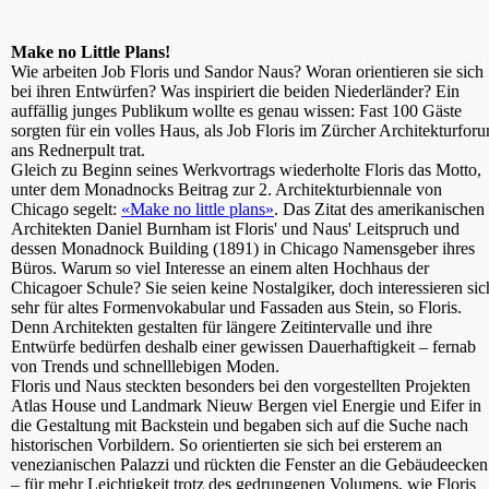
Make no Little Plans!
Wie arbeiten Job Floris und Sandor Naus? Woran orientieren sie sich
bei ihren Entwürfen? Was inspiriert die beiden Niederländer? Ein
auffällig junges Publikum wollte es genau wissen: Fast 100 Gäste
sorgten für ein volles Haus, als Job Floris im Zürcher Architekturfor
ans Rednerpult trat.
Gleich zu Beginn seines Werkvortrags wiederholte Floris das Motto,
unter dem Monadnocks Beitrag zur 2. Architekturbiennale von
Chicago segelt:
«Make no little plans»
. Das Zitat des amerikanischen
Architekten Daniel Burnham ist Floris' und Naus' Leitspruch und
dessen Monadnock Building (1891) in Chicago Namensgeber ihres
Büros. Warum so viel Interesse an einem alten Hochhaus der
Chicagoer Schule? Sie seien keine Nostalgiker, doch interessieren sic
sehr für altes Formenvokabular und Fassaden aus Stein, so Floris.
Denn Architekten gestalten für längere Zeitintervalle und ihre
Entwürfe bedürfen deshalb einer gewissen Dauerhaftigkeit – fernab
von Trends und schnelllebigen Moden.
Floris und Naus steckten besonders bei den vorgestellten Projekten
Atlas House und Landmark Nieuw Bergen viel Energie und Eifer in
die Gestaltung mit Backstein und begaben sich auf die Suche nach
historischen Vorbildern. So orientierten sie sich bei ersterem an
venezianischen Palazzi und rückten die Fenster an die Gebäudeecken
– für mehr Leichtigkeit trotz des gedrungenen Volumens, wie Floris