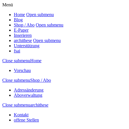
Menü
Home
Open submenu
Blog
Shop / Abo
Open submenu
E-Paper
Inserieren
archithese
Open submenu
Unterstützung
fsai
Close submenu
Home
Vorschau
Close submenu
Shop / Abo
Adressänderung
Aboverwaltung
Close submenu
archithese
Kontakt
offene Stellen