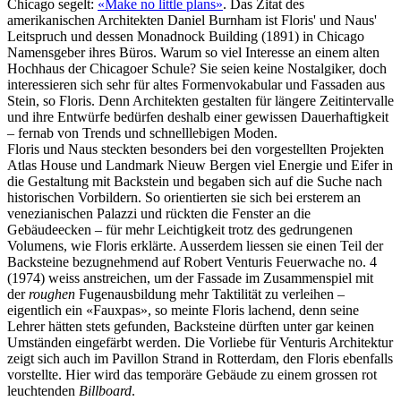
Chicago segelt:
«Make no little plans»
. Das Zitat des
amerikanischen Architekten Daniel Burnham ist Floris' und Naus'
Leitspruch und dessen Monadnock Building (1891) in Chicago
Namensgeber ihres Büros. Warum so viel Interesse an einem alten
Hochhaus der Chicagoer Schule? Sie seien keine Nostalgiker, doch
interessieren sich sehr für altes Formenvokabular und Fassaden aus
Stein, so Floris. Denn Architekten gestalten für längere Zeitintervalle
und ihre Entwürfe bedürfen deshalb einer gewissen Dauerhaftigkeit
– fernab von Trends und schnelllebigen Moden.
Floris und Naus steckten besonders bei den vorgestellten Projekten
Atlas House und Landmark Nieuw Bergen viel Energie und Eifer in
die Gestaltung mit Backstein und begaben sich auf die Suche nach
historischen Vorbildern. So orientierten sie sich bei ersterem an
venezianischen Palazzi und rückten die Fenster an die
Gebäudeecken – für mehr Leichtigkeit trotz des gedrungenen
Volumens, wie Floris erklärte. Ausserdem liessen sie einen Teil der
Backsteine bezugnehmend auf Robert Venturis Feuerwache no. 4
(1974) weiss anstreichen, um der Fassade im Zusammenspiel mit
der
roughen
Fugenausbildung mehr Taktilität zu verleihen –
eigentlich ein «Fauxpas», so meinte Floris lachend, denn seine
Lehrer hätten stets gefunden, Backsteine dürften unter gar keinen
Umständen eingefärbt werden. Die Vorliebe für Venturis Architektur
zeigt sich auch im Pavillon Strand in Rotterdam, den Floris ebenfalls
vorstellte. Hier wird das temporäre Gebäude zu einem grossen rot
leuchtenden
Billboard
.