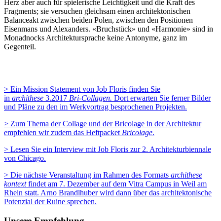
Herz aber auch für spielerische Leichtigkeit und die Kraft des
Fragments; sie versuchen gleichsam einen architektonischen
Balanceakt zwischen beiden Polen, zwischen den Positionen
Eisenmans und Alexanders. «Bruchstück» und «Harmonie» sind in
Monadnocks Architektursprache keine Antonyme, ganz im
Gegenteil.
> Ein Mission Statement von Job Floris finden Sie
in
archithese
3.2017
Bri-Collagen.
Dort erwarten Sie ferner Bilder
und Pläne zu den im Werkvortrag besprochenen Projekten.
> Zum Thema der Collage und der Bricolage in der Architektur
empfehlen wir zudem das Heftpacket
Bricolage
.
> Lesen Sie ein Interview mit Job Floris zur 2. Architekturbiennale
von Chicago.
> Die nächste Veranstaltung im Rahmen des Formats
archithese
kontext
findet am 7. Dezember auf dem Vitra Campus in Weil am
Rhein statt. Arno Brandlhuber wird dann über das architektonische
Potenzial der Ruine sprechen.
Unsere Empfehlung