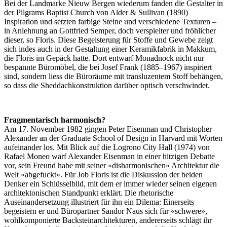
Bei der Landmarke Nieuw Bergen wiederum fanden die Gestalter in
der Pilgrams Baptist Church von Alder & Sullivan (1890)
Inspiration und setzten farbige Steine und verschiedene Texturen –
in Anlehnung an Gottfried Semper, doch verspielter und fröhlicher
dieser, so Floris. Diese Begeisterung für Stoffe und Gewebe zeigt
sich indes auch in der Gestaltung einer Keramikfabrik in Makkum,
die Floris im Gepäck hatte. Dort entwarf Monadnock nicht nur
bespannte Büromöbel, die bei Josef Frank (1885–1967) inspiriert
sind, sondern liess die Büroräume mit transluzentem Stoff behängen,
so dass die Sheddachkonstruktion darüber optisch verschwindet.
Fragmentarisch harmonisch?
Am 17. November 1982 gingen Peter Eisenman und Christopher
Alexander an der Graduate School of Design in Harvard mit Worten
aufeinander los. Mit Blick auf die Logrono City Hall (1974) von
Rafael Moneo warf Alexander Eisenman in einer hitzigen Debatte
vor, sein Freund habe mit seiner «disharmonischen» Architektur die
Welt «abgefuckt». Für Job Floris ist die Diskussion der beiden
Denker ein Schlüsselbild, mit dem er immer wieder seinen eigenen
architektonischen Standpunkt erklärt. Die rhetorische
Auseinandersetzung illustriert für ihn ein Dilema: Einerseits
begeistern er und Büropartner Sandor Naus sich für «schwere»,
wohlkomponierte Backsteinarchitekturen, andererseits schlägt ihr