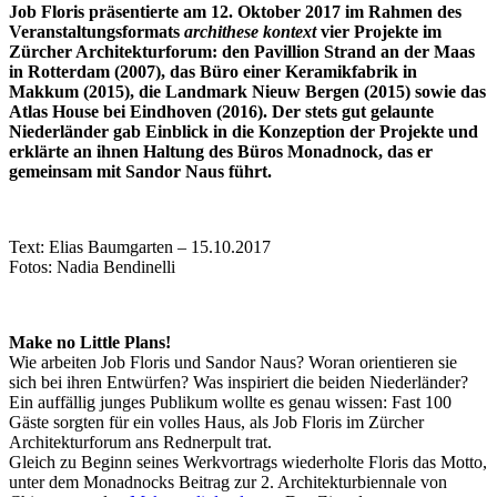
Job Floris präsentierte am 12. Oktober 2017 im Rahmen des
Veranstaltungsformats
archithese kontext
vier Projekte im
Zürcher Architekturforum: den Pavillion Strand an der Maas
in Rotterdam (2007), das Büro einer Keramikfabrik in
Makkum (2015), die Landmark Nieuw Bergen (2015) sowie das
Atlas House bei Eindhoven (2016). Der stets gut gelaunte
Niederländer gab Einblick in die Konzeption der Projekte und
erklärte an ihnen Haltung des Büros Monadnock, das er
gemeinsam mit Sandor Naus führt.
Text: Elias Baumgarten – 15.10.2017
Fotos: Nadia Bendinelli
Make no Little Plans!
Wie arbeiten Job Floris und Sandor Naus? Woran orientieren sie
sich bei ihren Entwürfen? Was inspiriert die beiden Niederländer?
Ein auffällig junges Publikum wollte es genau wissen: Fast 100
Gäste sorgten für ein volles Haus, als Job Floris im Zürcher
Architekturforum ans Rednerpult trat.
Gleich zu Beginn seines Werkvortrags wiederholte Floris das Motto,
unter dem Monadnocks Beitrag zur 2. Architekturbiennale von