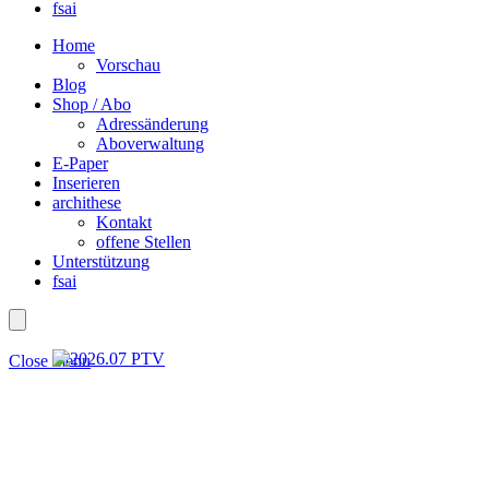
fsai
Home
Vorschau
Blog
Shop / Abo
Adressänderung
Aboverwaltung
E-Paper
Inserieren
archithese
Kontakt
offene Stellen
Unterstützung
fsai
Close menu