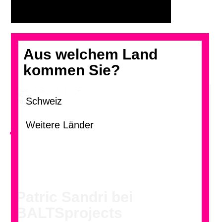
Aus welchem Land
kommen Sie?
Patric Sandri, ohne Titel
<
Patric Sandri bei
BALTSprojects