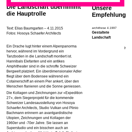
Landesausstellung –
Die Landschaft übernimmt
Unsere
die Hauptrolle
Empfehlung
Text: Elias Baumgarten – 4.11.2015
archithese 4.1997
Gestaltete
Fotos: Hosoya Schaefer Architects
Landschaft
Ein Drache lugt hinter einem Alpenpanorma
hervor, während im Vordergrund ein
Tanzboden in die Landschaft montiert ist.
Hannibals Elefanten und ein antikes
Amphitheater sind in die schroffe Schweizer
Bergwelt platziert. Ein überdimensionaler Adler
fliegt über dem Bodensee während ein
Cotainerschiff an einem Pier ankert, über den
Menschen flanieren und die Sonne geniessen.
Die Kollagen und Zeichnungen zur «Expedition
27», dem Siegerprojekt für die kommende
Schweizer Landesausstellung von Hosoya
Schaefer Architects, Studio Vulkan und Plinio
Bachmann erinnern an avantgardistische
Utopien, Zeichnungen und Kollagen der
1960er und -70er Jahre. Sie lassen an
Superstudio und ein bisschen auch an