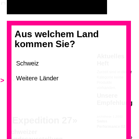
Aus welchem Land
kommen Sie?
Aktuelles
Heft
Zurzeit sind in dieser
Kategorie keine
>
<
Produkte
vorhanden.
Unsere
Empfehlung
archithese 1.2002
«Expedition 27»
Swiss
Performance 02
Schweizer