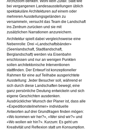
Archizoom denken. Wohl kein Zufall: Statt wie
bei vergangenen Landesausstellungen üblich
spektakuläre Architekturen auf einem oder
mehreren Ausstellungsgeländen zu
versammeln, versucht das Team die Landschaft
ins Zentrum zurücken und sie mit
zusätzlichen Narrationen anzureichern.
Architektur spielt dabei vergleichsweise eine
Nebenrolle: Drei «Landschaftsbänder»
(Seenlandschaft, Stadtlandschaft,
Berglandschaft) werden via Eisenbahn
erschlossen und nur an wenigen Punkten
sollen architektonische Interventionen
stattfinden. Der Entwurf ist konzeptioneller
Rahmen für eine auf Teilhabe ausgerichtete
Ausstellung: Jeder Besucher soll, während er
sich durch diese Landschaften bewegt, eine
ganz persönliche Deutung entwickeln und sich
eigene Geschichten ausdenken.
Ausdrücklicher Wunsch der Planer ist, dass alle
«Expeditionsteilnehmer» individuelle
Antworten auf drei Grundfragen finden mögen:
«Wo kommen wir her?», «Wer sind wir?» und
«Wo wollen wir hin?». Kurzum: Es geht um
Kreativität und Reflexion statt um Konsumption.