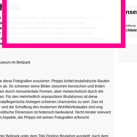
hetik
Unse
s präsentiert brutalistische Architekturfotografien von
Simon
 dokumentieren eine zentrale Phase der britischen
archithese
 fehlende gesellschaftliche Akzeptanz eines (globalen)
Architek
r Brutalismus nicht das Sinnbild einer kolossalen und
 die räumlich-architektonische Manifestation von boomenden
rtsstaaten.
useum im Bellpark
 diese Fotografien evozieren: Phipps lichtet brutalistische Bauten
 ab. So scheinen seine Bilder zwischen heroischen und tristen
ben durch monumentale Formen, aber melancholisch durch die
n. Für den mehrheitlich unpopulären Brutalismus ist diese
alpflegerische Anliegen scheinen chancenlos zu sein. Das ist
ektur und die Schaffung des modernen Wohlfahrtsstaates sind eng
litische Dimension ist historisch bedeutend. Nicht minder relevant
 Aspekte, die Phipps mit seinen Fotografien erforscht.
 der Bellpark unter dem Titel
Finding Brutalism
ausstellt, nach dem