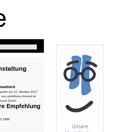
nstaltung
Monadnock
 spricht am 12. Okotber 2017
n von
archithese kontext
im
forum Zürich.
re Empfehlung
 2.1986