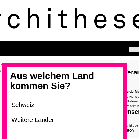
Vera
t, 1972
Aus welchem Land
kommen Sie?
Inside 
Job Floris
>
im Rahme
Architektur
Unse
archithese
Beton