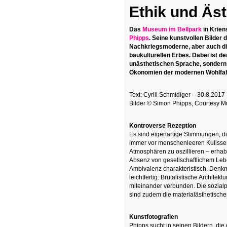
Ethik und Äst
Das
Museum im Bellpark
in Krien
Phipps
. Seine kunstvollen Bilder
Nachkriegsmoderne, aber auch die
baukulturellen Erbes. Dabei ist de
unästhetischen Sprache, sondern
Ökonomien der modernen Wohlfah
Text: Cyrill Schmidiger – 30.8.2017
Bilder © Simon Phipps, Courtesy M
Kontroverse Rezeption
Es sind eigenartige Stimmungen, die
immer vor menschenleeren Kulissen
Atmosphären zu oszillieren – erha
Absenz von gesellschaftlichem Lebe
Ambivalenz charakteristisch. Denkm
leichtfertig: Brutalistische Archit
miteinander verbunden. Die sozialpo
sind zudem die materialästhetischen
Kunstfotografien
Phipps sucht in seinen Bildern, die