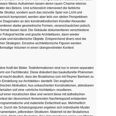
Schwarz-Weiss-Aufnahmen lassen deren rauen Charme ebenso
r des Betons. Und schliesslich intensiviert die farbliche
le Struktur, sondern auch das reizvolle Spiel von Licht und
monisch komponiert, werden aber teils von steilen Perspektiven
lche Diagonalen an den konstruktivistischen Künstler Alexander
sentieren starke geometrische Formen, veranschaulichen jedoch,
in formal fassen lässt. Die Gebäude dokumentieren verschiedene
 Fotograf leichte und grazile Architekturen, dann wieder
urale und künstlerische Objekte. Entsprechend divers sind die
hen Strategien. Einzelne architektonische Figuren werden
informatige Volumen in einen übergeordneten Kontext
ative Kraft der Bilder. Textinformationen sind nur in einem separaten
orm von Fachliteratur. Diese diskutiert das baukulturelle Phänomen
d macht deutlich, dass der Brutalismus (um mit Reyner Banham zu
instellung zur Architektur» darstellt. Der englische
ethischen Motivation: Aus unkaschierten Konstruktionen, ablesbaren
rialien soll eine «ehrliche Architektur» resultieren.
auf einer moralischen Idee und vereint diese mit ästhetischen
ntext der ökonomisch florierenden Nachkriegszeit entstanden
programmatische und materielle Einfachheit aus. Mehrheitlich
en. Durch die Schalungsspuren ergeben sich individuelle Muster
rnamentalen, pittoresken Strukturen. Materiell ist der Brutalismus