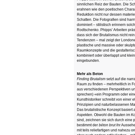
sinnlichen Reiz der Bauten. Die 
erahnen wie den poetischen Charakte
Reduktion nicht nur dessen materiel
Schatten. Die Fotografien sind har
dominiert – stilistisch erinnern so
Rodtschenko. Phipps’ Arbeiten prä
dass sich der Brutalismus nicht re
Tendenzen – mal zeigt der Londoner
plastische und massive oder skulpt
Raumkonzepte und die gestalterisc
kombiniert oder überlappt und kle
eingebunden.
Mehr als Beton
Finding Brutalism
setzt auf die narr
Raum zu finden – mehrheitlich in F
aus verschiedenen Perspektiven un
sprechen) «ein Programm oder eine E
Kunsthistoriker schreibt von einer 
Prinzipien und naturbelassenen Mate
Das brutalistische Konzept basiert 
Aspekten. Obwohl die Bauten im Ko
sind, zeichnen sie sich durch eine 
bestimmt der
béton brut
ihr Ausseh
mit teils reliefartigen und nahezu o