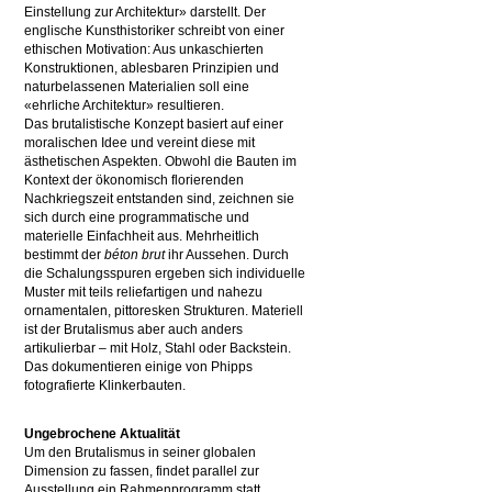
Einstellung zur Architektur» darstellt. Der
englische Kunsthistoriker schreibt von einer
ethischen Motivation: Aus unkaschierten
Konstruktionen, ablesbaren Prinzipien und
naturbelassenen Materialien soll eine
«ehrliche Architektur» resultieren.
Das brutalistische Konzept basiert auf einer
moralischen Idee und vereint diese mit
ästhetischen Aspekten. Obwohl die Bauten im
Kontext der ökonomisch florierenden
Nachkriegszeit entstanden sind, zeichnen sie
sich durch eine programmatische und
materielle Einfachheit aus. Mehrheitlich
bestimmt der
béton brut
ihr Aussehen. Durch
die Schalungsspuren ergeben sich individuelle
Muster mit teils reliefartigen und nahezu
ornamentalen, pittoresken Strukturen. Materiell
ist der Brutalismus aber auch anders
artikulierbar – mit Holz, Stahl oder Backstein.
Das dokumentieren einige von Phipps
fotografierte Klinkerbauten.
Ungebrochene Aktualität
Um den Brutalismus in seiner globalen
Dimension zu fassen, findet parallel zur
Ausstellung ein Rahmenprogramm statt.