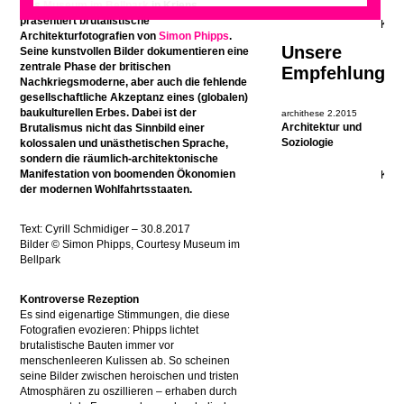
Das
Museum im Bellpark
in Kriens
präsentiert brutalistische
Architekturfotografien von
Simon Phipps
.
Unsere
Seine kunstvollen Bilder dokumentieren eine
zentrale Phase der britischen
Empfehlung
Nachkriegsmoderne, aber auch die fehlende
gesellschaftliche Akzeptanz eines (globalen)
baukulturellen Erbes. Dabei ist der
archithese 2.2015
Architektur und
Brutalismus nicht das Sinnbild einer
Soziologie
kolossalen und unästhetischen Sprache,
sondern die räumlich-architektonische
Manifestation von boomenden Ökonomien
der modernen Wohlfahrtsstaaten.
Text: Cyrill Schmidiger – 30.8.2017
Bilder © Simon Phipps, Courtesy Museum im
Bellpark
Kontroverse Rezeption
Es sind eigenartige Stimmungen, die diese
Fotografien evozieren: Phipps lichtet
brutalistische Bauten immer vor
menschenleeren Kulissen ab. So scheinen
seine Bilder zwischen heroischen und tristen
Atmosphären zu oszillieren – erhaben durch