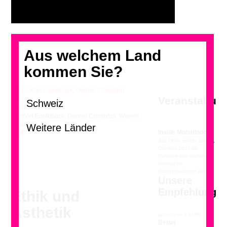
Aus welchem Land
kommen Sie?
Veranstaltun
Norman Engleback, Dennis Crompton, Warren
Chalk und Ron Herron, Hayward Gallery,
<
>
Inside Monadnock
London, 1968
Job Floris spricht am 12.
Okotber 2017 im
Rahmen von
archithese
kontext
im
Architekturforum Zürich.
Unsere
Empfehlung
Ethik und
Ästhetik
archithese 2.1986
Beton