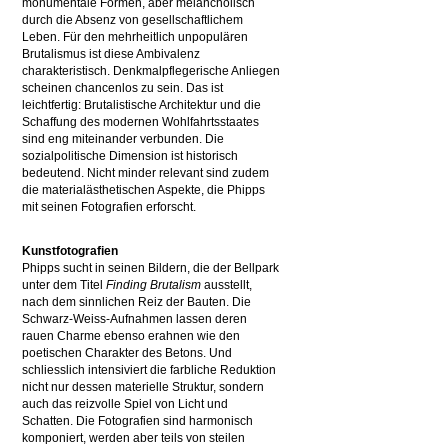
monumentale Formen, aber melancholisch
durch die Absenz von gesellschaftlichem
Leben. Für den mehrheitlich unpopulären
Brutalismus ist diese Ambivalenz
charakteristisch. Denkmalpflegerische Anliegen
scheinen chancenlos zu sein. Das ist
leichtfertig: Brutalistische Architektur und die
Schaffung des modernen Wohlfahrtsstaates
sind eng miteinander verbunden. Die
sozialpolitische Dimension ist historisch
bedeutend. Nicht minder relevant sind zudem
die materialästhetischen Aspekte, die Phipps
mit seinen Fotografien erforscht.
Kunstfotografien
Phipps sucht in seinen Bildern, die der Bellpark
unter dem Titel
Finding Brutalism
ausstellt,
nach dem sinnlichen Reiz der Bauten. Die
Schwarz-Weiss-Aufnahmen lassen deren
rauen Charme ebenso erahnen wie den
poetischen Charakter des Betons. Und
schliesslich intensiviert die farbliche Reduktion
nicht nur dessen materielle Struktur, sondern
auch das reizvolle Spiel von Licht und
Schatten. Die Fotografien sind harmonisch
komponiert, werden aber teils von steilen