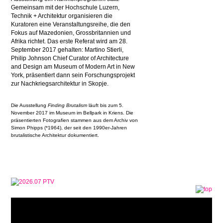
Gemeinsam mit der Hochschule Luzern,
Technik + Architektur organisieren die
Kuratoren eine Veranstaltungsreihe, die den
Fokus auf Mazedonien, Grossbritannien und
Afrika richtet. Das erste Referat wird am 28.
September 2017 gehalten: Martino Stierli,
Philip Johnson Chief Curator of Architecture
and Design am Museum of Modern Art in New
York, präsentiert dann sein Forschungsprojekt
zur Nachkriegsarchitektur in Skopje.
Die Ausstellung
Finding Brutalism
läuft bis zum 5.
November 2017 im Museum im Bellpark in Kriens. Die
präsentierten Fotografien stammen aus dem Archiv von
Simon Phipps (*1964), der seit den 1990er-Jahren
brutalistische Architektur dokumentiert.