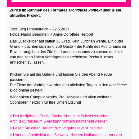
Pecha Kucha-Abend im Schweizerischen Nationalmuseum in
Zürich im Rahmen des Formates
archithese kontext
über je ein
aktuelles Projekt.
Text: Jørg Himmelreich – 22.6.2017
Fotos: Nadia Bendinelli + Anne-Dorothée Herbort
Das Quecksilber auf satten 33 Grad. Kein Lüftchen wehte. Ein guter
Grund – dachten sich rund 250 Gäste – die Kühle des Auditoriums im
Erweiterungsbau des Zürcher Landesmuseums zu suchen und sich
von den zehn flotten Vorträgen des
archithese-
Pecha Kuchas
erfrischen zu lassen.
Klicken Sie auf die Galerie und lassen Sie den Abend Revue
passieren.
Die Filme der Vorträge werden den nächsten Tagen in den
archithese
-
Blog online gestellt.
Wir danken Computerworks, Pro Helvetia und allen weiteren
Sponsoren herzlich für Ihre Unterstützung!
> Der letztjährige Pecha Kucha-Abend im Schweizerischen
Architekturmuseum S AM kann filmisch nacherlebt werden.
> Lesen Sie einen Bericht zum Vorjahresevent i
m S AM.
> Über die Architektur des Schweizerischen Nationalmuseums von