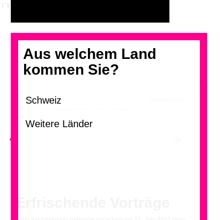
Aus welchem Land
kommen Sie?
Klicken und die Galerie im Grossformat blättern
Patrick Schmid präsentierte das Schulhaus in
Hunzenschwil.
<
>
Erfrischende Vorträge
Zehn Architekturschaffende sprachen am 21. Juni 2017 beim