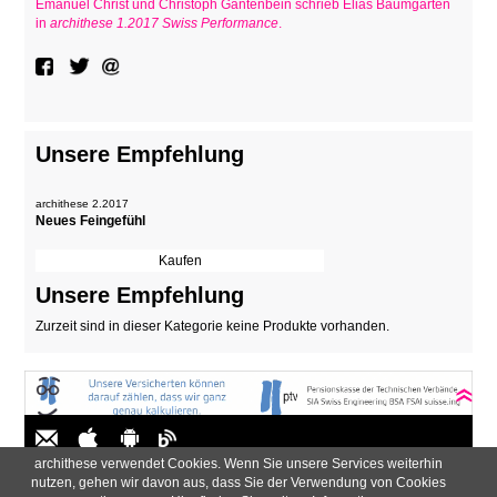
Emanuel Christ und Christoph Gantenbein schrieb Elias Baumgarten
in
archithese 1.2017 Swiss Performance
.
Unsere Empfehlung
archithese 2.2017
Neues Feingefühl
Unsere Empfehlung
Zurzeit sind in dieser Kategorie keine Produkte vorhanden.
archithese verwendet Cookies. Wenn Sie unsere Services weiterhin
Navigation
AGB
Impressum
Newsletter
Datenschutzerklärung
nutzen, gehen wir davon aus, dass Sie der Verwendung von Cookies
überspringen
Zahlung & Versand