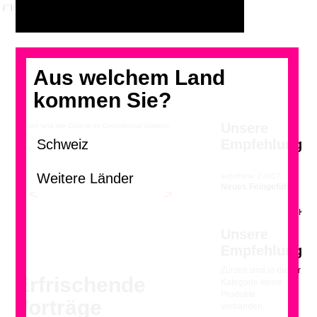
Aus welchem Land
kommen Sie?
Unsere
Klicken und die Galerie im Grossformat blättern
Empfehlung
Gus Wüstemann und Elias Baumgarten
archithese 2.2017
Neues Feingefühl
<
>
Unsere
Empfehlung
Zurzeit sind in dieser
Erfrischende
Kategorie keine
Produkte
Vorträge
vorhanden.