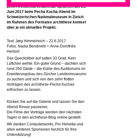
Zehn Architekturschaffende sprachen am 21.
Juni 2017 beim Pecha Kucha-Abend im
Schweizerischen Nationalmuseum in Zürich
im Rahmen des Formates
archithese kontext
über je ein aktuelles Projekt.
Text: Jørg Himmelreich – 22.6.2017
Fotos: Nadia Bendinelli + Anne-Dorothée
Herbort
Das Quecksilber auf satten 33 Grad. Kein
Lüftchen wehte. Ein guter Grund – dachten sich
rund 250 Gäste – die Kühle des Auditoriums im
Erweiterungsbau des Zürcher Landesmuseums
zu suchen und sich von den zehn flotten
Vorträgen des
archithese-
Pecha Kuchas
erfrischen zu lassen.
Klicken Sie auf die Galerie und lassen Sie den
Abend Revue passieren.
Die Filme der Vorträge werden den nächsten
Tagen in den
archithese
-Blog online gestellt.
Wir danken Computerworks, Pro Helvetia und
allen weiteren Sponsoren herzlich für Ihre
Unterstützung!