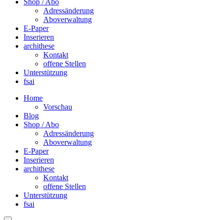
Shop / Abo
Adressänderung
Aboverwaltung
E-Paper
Inserieren
archithese
Kontakt
offene Stellen
Unterstützung
fsai
Home
Vorschau
Blog
Shop / Abo
Adressänderung
Aboverwaltung
E-Paper
Inserieren
archithese
Kontakt
offene Stellen
Unterstützung
fsai