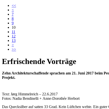
<<
<
7
8
9
10
11
12
13
>
>>
Erfrischende Vorträge
Zehn Architekturschaffende sprachen am 21. Juni 2017 beim 
Projekt.
Text: Jørg Himmelreich – 22.6.2017
Fotos: Nadia Bendinelli + Anne-Dorothée Herbort
Das Quecksilber auf satten 33 Grad. Kein Lüftchen wehte. Ein gute