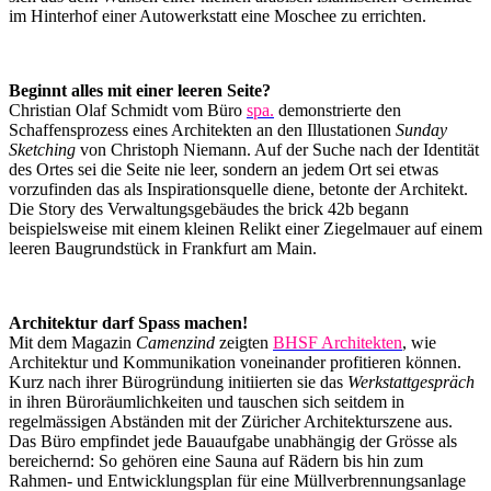
im Hinterhof einer Autowerkstatt eine Moschee zu errichten.
Beginnt alles mit einer leeren Seite?
Christian Olaf Schmidt vom Büro
spa.
demonstrierte den
Schaffensprozess eines Architekten an den Illustationen
Sunday
Sketching
von Christoph Niemann. Auf der Suche nach der Identität
des Ortes sei die Seite nie leer, sondern an jedem Ort sei etwas
vorzufinden das als Inspirationsquelle diene, betonte der Architekt.
Die Story des Verwaltungsgebäudes the brick 42b begann
beispielsweise mit einem kleinen Relikt einer Ziegelmauer auf einem
leeren Baugrundstück in Frankfurt am Main.
Architektur darf Spass machen!
Mit dem Magazin
Camenzind
zeigten
BHSF Architekten
, wie
Architektur und Kommunikation voneinander profitieren können.
Kurz nach ihrer Bürogründung initiierten sie das
Werkstattgespräch
in ihren Büroräumlichkeiten und tauschen sich seitdem in
regelmässigen Abständen mit der Züricher Architekturszene aus.
Das Büro empfindet jede Bauaufgabe unabhängig der Grösse als
bereichernd: So gehören eine Sauna auf Rädern bis hin zum
Rahmen- und Entwicklungsplan für eine Müllverbrennungsanlage