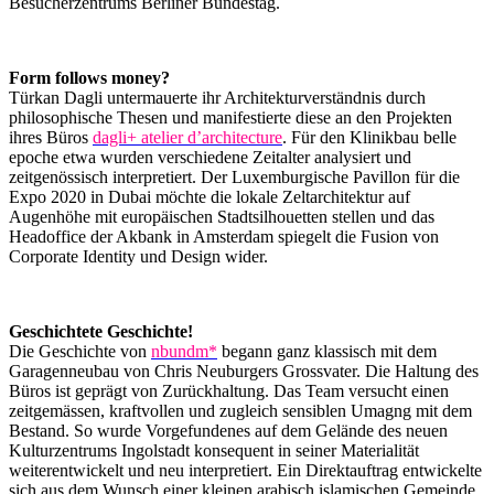
Besucherzentrums Berliner Bundestag.
Form follows money?
Türkan Dagli untermauerte ihr Architekturverständnis durch
philosophische Thesen und manifestierte diese an den Projekten
ihres Büros
dagli+ atelier d’architecture
. Für den Klinikbau belle
epoche etwa wurden verschiedene Zeitalter analysiert und
zeitgenössisch interpretiert. Der Luxemburgische Pavillon für die
Expo 2020 in Dubai möchte die lokale Zeltarchitektur auf
Augenhöhe mit europäischen Stadtsilhouetten stellen und das
Headoffice der Akbank in Amsterdam spiegelt die Fusion von
Corporate Identity und Design wider.
Geschichtete Geschichte!
Die Geschichte von
nbundm*
begann ganz klassisch mit dem
Garagenneubau von Chris Neuburgers Grossvater. Die Haltung des
Büros ist geprägt von Zurückhaltung. Das Team versucht einen
zeitgemässen, kraftvollen und zugleich sensiblen Umagng mit dem
Bestand. So wurde Vorgefundenes auf dem Gelände des neuen
Kulturzentrums Ingolstadt konsequent in seiner Materialität
weiterentwickelt und neu interpretiert. Ein Direktauftrag entwickelte
sich aus dem Wunsch einer kleinen arabisch islamischen Gemeinde