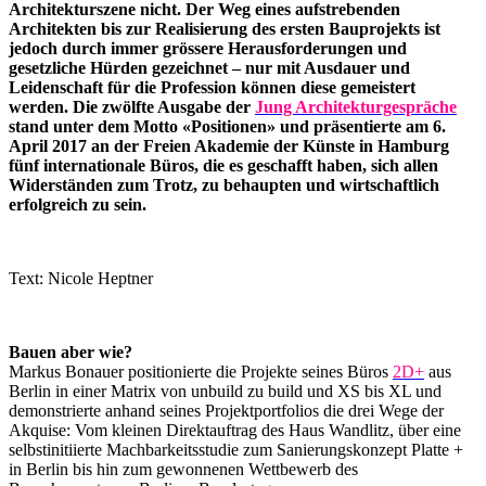
Architekturszene nicht. Der Weg eines aufstrebenden
Architekten bis zur Realisierung des ersten Bauprojekts ist
jedoch durch immer grössere Herausforderungen und
gesetzliche Hürden gezeichnet – nur mit Ausdauer und
Leidenschaft für die Profession können diese gemeistert
werden.
Die zwölfte Ausgabe der
Jung Architekturgespräche
stand unter dem Motto «Positionen» und präsentierte am 6.
April 2017 an der Freien Akademie der Künste in Hamburg
fünf internationale Büros, die es geschafft haben, sich allen
Widerständen zum Trotz, zu behaupten und wirtschaftlich
erfolgreich zu sein.
Text: Nicole Heptner
Bauen aber wie?
Markus Bonauer positionierte die Projekte seines Büros
2D+
aus
Berlin in einer Matrix von unbuild zu build und XS bis XL und
demonstrierte anhand seines Projektportfolios die drei Wege der
Akquise: Vom kleinen Direktauftrag des Haus Wandlitz, über eine
selbstinitiierte Machbarkeitsstudie zum Sanierungskonzept Platte +
in Berlin bis hin zum gewonnenen Wettbewerb des