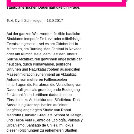
Ephemeral Urbanism
das Thema der
stadtplanerischen Dauerhaftigkeit in Frage.
Text: Cyrill Schmidiger – 13.9.2017
Auf der ganzen Welt werden flexible bauliche
Strukturen temporär für kurz- oder mittelfristige
Events eingesetzt – sei es am Oktoberfest in
München, am Burning Man Festival in Nevada
oder am Kumbh Mela, dem Fest der Hindus.
Solche Architekturen gewinnen angesichts der
heutigen, durch Klimawandel, politische
Unruhen und Naturkatastrophen ausgelösten
Massenmigration zunehmend an Aktualität.
Anhand von mehreren Fallbeispielen
hinterfragen die Kuratoren die Vorstellung von
Dauerhaftigkeit als grundlegende Bedingung
für Urbanität und eröffnen dadurch neue
Einsichten zu Architektur und Städtebau. Das
Ausstellungskonzept basiert auf einer
langfristig angelegten Studie von Rahul
Mehrotra (Harvard Graduate School of Design)
und Felipe Vera (Centro de Ecología, Paisaje y
Urbanismo, Santiago de Chile). Im Fokus
dieser Forschungen zu ephemeren Städten