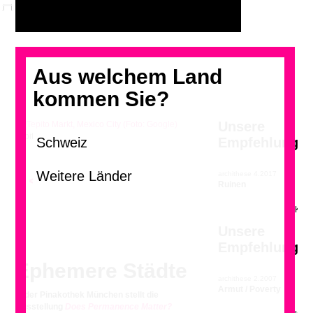
Aus welchem Land
kommen Sie?
Unsere
Tepito Markt, Mexico City (Foto: Google)
Empfehlung
archithese 4.2017
<
>
Ruinen
Unsere
Empfehlung
Ephemere Städte
archithese 2.2007
Armut / Poverty
In der Pinakothek München stellt die
Ausstellung
Does Permanence Matter?