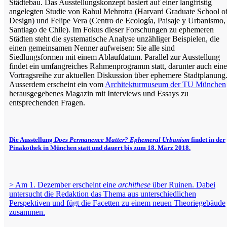
Städtebau. Das Ausstellungskonzept basiert auf einer langfristig
angelegten Studie von Rahul Mehrotra (Harvard Graduate School o
Design) und Felipe Vera (Centro de Ecología, Paisaje y Urbanismo,
Santiago de Chile). Im Fokus dieser Forschungen zu ephemeren
Städten steht die systematische Analyse unzähliger Beispielen, die
einen gemeinsamen Nenner aufweisen: Sie alle sind
Siedlungsformen mit einem Ablaufdatum. Parallel zur Ausstellung
findet ein umfangreiches Rahmenprogramm statt, darunter auch eine
Vortragsreihe zur aktuellen Diskussion über ephemere Stadtplanung
Ausserdem erscheint ein vom
Architekturmuseum der TU München
herausgegebenes Magazin mit Interviews und Essays zu
entsprechenden Fragen.
Die Ausstellung
Does Permanence Matter? Ephemeral Urbanism
findet in der
Pinakothek in München statt und dauert bis zum 18. März 2018.
> Am 1. Dezember erscheint eine
archithese
über Ruinen. Dabei
untersucht die Redaktion das Thema aus unterschiedlichen
Perspektiven und fügt die Facetten zu einem neuen Theoriegebäude
zusammen.