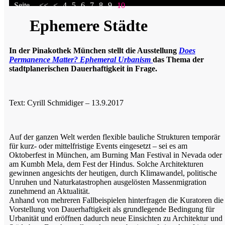
Seite
<<
<
4
5
6
7
8
9
10
Ephemere Städte
In der Pinakothek München stellt die Ausstellung
Does
Permanence Matter? Ephemeral Urbanism
das Thema der
stadtplanerischen Dauerhaftigkeit in Frage.
Text: Cyrill Schmidiger – 13.9.2017
Auf der ganzen Welt werden flexible bauliche Strukturen temporär
für kurz- oder mittelfristige Events eingesetzt – sei es am
Oktoberfest in München, am Burning Man Festival in Nevada oder
am Kumbh Mela, dem Fest der Hindus. Solche Architekturen
gewinnen angesichts der heutigen, durch Klimawandel, politische
Unruhen und Naturkatastrophen ausgelösten Massenmigration
zunehmend an Aktualität.
Anhand von mehreren Fallbeispielen hinterfragen die Kuratoren die
Vorstellung von Dauerhaftigkeit als grundlegende Bedingung für
Urbanität und eröffnen dadurch neue Einsichten zu Architektur und