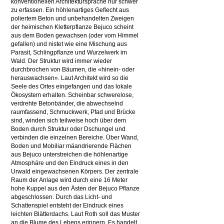
konventionellen Architektursprache nur schwer
zu erfassen. Ein höhlenartiges Geflecht aus
poliertem Beton und unbehandelten Zweigen
der heimischen Kletterpflanze Bejuco scheint
aus dem Boden gewachsen (oder vom Himmel
gefallen) und nistet wie eine Mischung aus
Parasit, Schlingpflanze und Wurzelwerk im
Wald. Der Struktur wird immer wieder
durchbrochen von Bäumen, die «hinein- oder
herauswachsen». Laut Architekt wird so die
Seele des Ortes eingefangen und das lokale
Ökosystem erhalten. Scheinbar schwerelose,
verdrehte Betonbänder, die abwechselnd
raumfassend, Schmuckwerk, Pfad und Brücke
sind, winden sich teilweise hoch über dem
Boden durch Struktur oder Dschungel und
verbinden die einzelnen Bereiche. Über Wand,
Boden und Mobiliar mäandrierende Flächen
aus Bejuco unterstreichen die höhlenartige
Atmosphäre und den Eindruck eines in den
Urwald eingewachsenen Körpers. Der zentrale
Raum der Anlage wird durch eine 16 Meter
hohe Kuppel aus den Ästen der Bejuco Pflanze
abgeschlossen. Durch das Licht- und
Schattenspiel entsteht der Eindruck eines
leichten Blätterdachs. Laut Roth soll das Muster
an die Blume des Lebens erinnern. Es handelt