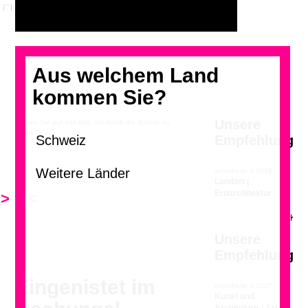
Aus welchem Land
kommen Sie?
Unsere
Klicken Sie auf das Bild, um durch die Galerie zu
blättern.
Empfehlung
archithese 4.2018
Landart |
Erdarchitektur
>
<
Unsere
Empfehlung
Eingenistet im
archithese 4.2007
Kunst und