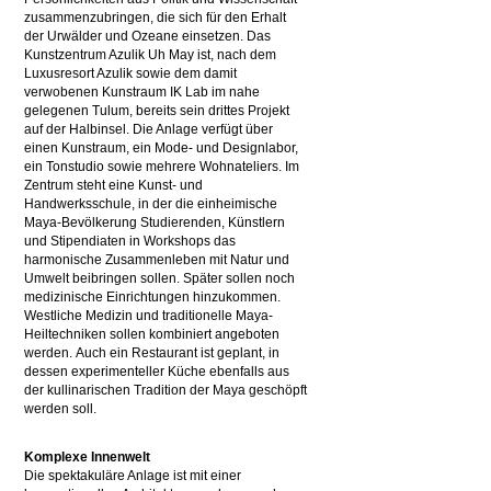
zusammenzubringen, die sich für den Erhalt
der Urwälder und Ozeane einsetzen. Das
Kunstzentrum Azulik Uh May ist, nach dem
Luxusresort Azulik sowie dem damit
verwobenen Kunstraum IK Lab im nahe
gelegenen Tulum, bereits sein drittes Projekt
auf der Halbinsel. Die Anlage verfügt über
einen Kunstraum, ein Mode- und Designlabor,
ein Tonstudio sowie mehrere Wohnateliers. Im
Zentrum steht eine Kunst- und
Handwerksschule, in der die einheimische
Maya-Bevölkerung Studierenden, Künstlern
und Stipendiaten in Workshops das
harmonische Zusammenleben mit Natur und
Umwelt beibringen sollen. Später sollen noch
medizinische Einrichtungen hinzukommen.
Westliche Medizin und traditionelle Maya-
Heiltechniken sollen kombiniert angeboten
werden.
Auch ein Restaurant ist geplant, in
dessen experimenteller Küche ebenfalls aus
der kullinarischen Tradition der Maya geschöpft
werden soll.
Komplexe Innenwelt
Die spektakuläre Anlage ist mit einer