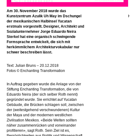
Dschungel
Architektur / Art
and Architecture
Am 30. November 2018 wurde das
Kunstzentrum Azulik Uh May im Dschungel
der mexikanischen Halbinsel Yucatan
erstmals vorgestellt. Designer, Architekt und
Sozialunternehmer Jorge Eduardo Neira
Sterkel hat eine organisch schwingende
Formsprache entwickelt, die sich mit
herkömmlichem Architekturvokabular nur
schwer beschreiben lässt.
Text: Julian Bruns – 20.12.2018
Fotos ©
Enchanting Transformation
In Auftrag gegeben wurde die Anlage von der
Stiftung Enchanting Transformation, die von
Eduardo Neira (der sich selber Roth nennt)
gegründet wurde. Sie errichtet auf Yucatan
Gebäude, die Brücken schlagen soll, zwischen
der (weitestgehend verschwundenen) Kultur
der Maya und der modernen westlichen
Zivilisation Mexikos. «Beide Welten sollten
näher zusammenrücken und voneinander
profitieren», sagt Roth. Sein Ziel ist es,
Persönlichkeiten aus Politik und Wissenschaft