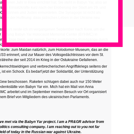
genen Jahr in Kiew errichtet hat. Sie steht in Babyn Yar, also an
tische Einsatzkräfte kurz nach der Eroberung der Stadt am 29. und
0 Jüdinnen und Juden ermordeten. Die Synagoge ist nicht als
ichen der Hoffnung: dass jüdisches Leben in der Ukraine neu
ssakers reiste ich im vergangenen September nach Kiew, um die
 Stiftung Babyn Yar Holocaust Memorial Center (BYHMC) in
rere Tage blieb, war genug Zeit für ausführliche Rundgänge durch
svollen kulturellen Erbe. Abgesehen von Babyn Yar führten mich
korte: zum Maidan natürlich, zum Holodomor-Museum, das an die
/33 erinnert, und zur Mauer des Volksgedächtnisses vor dem St.
rätreihe der seit 2014 im Krieg in der Ostukraine Gefallenen.
kerrechtswidrigen und verbrecherischen Angriffskriegs seitens der
st ein Schock. Es bedarf jetzt der Solidarität, der Unterstützung
 Kiew beschossen. Raketen schlugen dabei auch nur 150 Meter
edenkstätte von Babyn Yar ein. Mich hat ein Mail von Anna
YHMC arbeitet und im September meinen Besuch vor Ort organisiert
inem Brief von Mitgliedern des ukrainischen Parlaments.
e met via the Babyn Yar project. I am a PR&GR advisor from
litics consulting company. I am reaching out to you not far
ield of today in the Russian war against Ukraine.