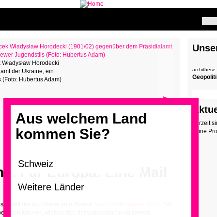
Unse
k Władysław Horodecki
archithese
amt der Ukraine, ein
Geopolit
s (Foto: Hubertus Adam)
>
Aktue
Aus welchem Land
Zurzeit s
kommen Sie?
keine Pr
ne. Für Europa. Eine Mail
ste Heft der
archithese
zum Thema
Swiss Performance 2022
.
Der
abe lesen können, widmet sich der wandelbaren hölzernen