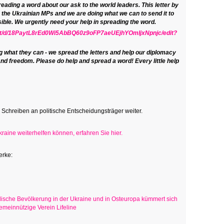
reading a word about our ask to the world leaders. This letter by
y the Ukrainian MPs and we are doing what we can to send it to
ble. We urgently need your help in spreading the word.
ent/d/18PaytL8rEd0Wi5AbBQ60z9oFP7aeUEjhYOmIjxNpnjc/edit?
g what they can - we spread the letters and help our diplomacy
 and freedom. Please do help and spread a word! Every little help
s Schreiben an politische Entscheidungsträger weiter.
raine weiterhelfen können, erfahren Sie hier.
erke:
jüdische Bevölkerung in der Ukraine und in Osteuropa kümmert sich
emeinnützige Verein Lifeline