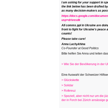
I am asking for your support in sp
the link below has been drafted b
as many decision-makers as possi
https://docs.google.com/docum
usp=drivesdk
All comms ppl in Ukraine are doin
front to fight for Ukraine's peace
counts!
Please take care!
Anna Lachykhina
Co-Founder at Good Politics
Bitte helfen Sie Anna und leiten da
> Wie Sie der Bevölkerung in der Uk
Eine Auswahl der Schweizer Hilfsw
> Glückskette
> Solidar
> Rotkreuz
> Speziell, aber nicht nur um die 
der in Forch bei Zürich ansässige g