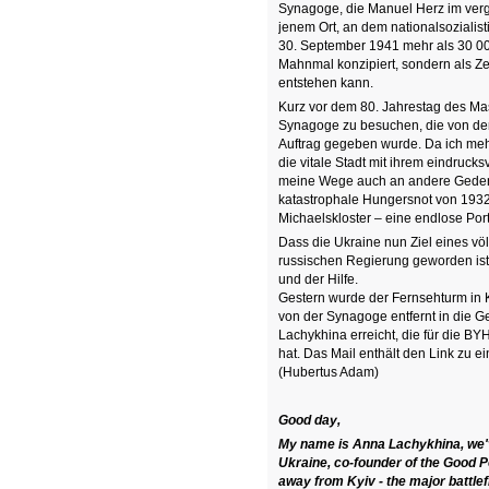
Synagoge, die Manuel Herz im vergan
jenem Ort, an dem nationalsozialis
30. September 1941 mehr als 30 00
Mahnmal konzipiert, sondern als Ze
entstehen kann.
Kurz vor dem 80. Jahrestag des Ma
Synagoge zu besuchen, die von der
Auftrag gegeben wurde. Da ich meh
die vitale Stadt mit ihrem eindruck
meine Wege auch an andere Geden
katastrophale Hungersnot von 1932
Michaelskloster – eine endlose Port
Dass die Ukraine nun Ziel eines völ
russischen Regierung geworden ist, i
und der Hilfe.
Gestern wurde der Fernsehturm in
von der Synagoge entfernt in die G
Lachykhina erreicht, die für die B
hat. Das Mail enthält den Link zu e
(Hubertus Adam)
Good day,
My name is Anna Lachykhina, we'v
Ukraine, co-founder of the Good Po
away from Kyiv - the major battlef