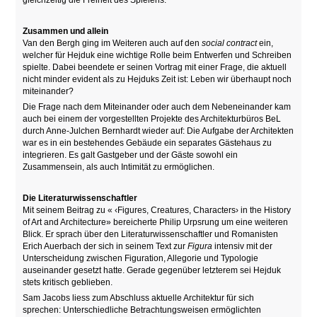
gleichzeitig die Freiheit des Spielens.
Zusammen und allein
Van den Bergh ging im Weiteren auch auf den
social contract
ein,
welcher für Hejduk eine wichtige Rolle beim Entwerfen und Schreiben
spielte. Dabei beendete er seinen Vortrag mit einer Frage, die aktuell
nicht minder evident als zu Hejduks Zeit ist: Leben wir überhaupt noch
miteinander?
Die Frage nach dem Miteinander oder auch dem Nebeneinander kam
auch bei einem der vorgestellten Projekte des Architekturbüros BeL
durch Anne-Julchen Bernhardt wieder auf: Die Aufgabe der Architekten
war es in ein bestehendes Gebäude ein separates Gästehaus zu
integrieren. Es galt Gastgeber und der Gäste sowohl ein
Zusammensein, als auch Intimität zu ermöglichen.
Die Literaturwissenschaftler
Mit seinem Beitrag zu « ‹Figures, Creatures, Characters› in the History
of Art and Architecture» bereicherte Philip Urpsrung um eine weiteren
Blick. Er sprach über den Literaturwissenschaftler und Romanisten
Erich Auerbach der sich in seinem Text zur
Figura
intensiv mit der
Unterscheidung zwischen Figuration, Allegorie und Typologie
auseinander gesetzt hatte. Gerade gegenüber letzterem sei Hejduk
stets kritisch geblieben.
Sam Jacobs liess zum Abschluss aktuelle Architektur für sich
sprechen: Unterschiedliche Betrachtungsweisen ermöglichten