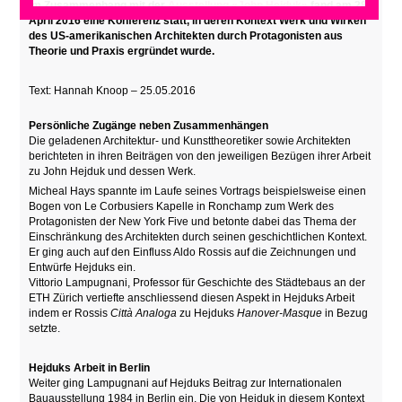
Im Zusammenhang mit der
Ausstellung «John Hejduk»
fand am 28.
April 2016 eine Konferenz statt, in deren Kontext
Werk und Wirken
des US-amerikanischen Architekten durch Protagonisten aus
Theorie und Praxis ergründet wurde.
Text: Hannah Knoop – 25.05.2016
Persönliche Zugänge neben Zusammenhängen
Die geladenen Architektur- und Kunsttheoretiker sowie Architekten
berichteten in ihren Beiträgen von den jeweiligen Bezügen ihrer Arbeit
zu John Hejduk und dessen Werk.
Micheal Hays spannte im Laufe seines Vortrags beispielsweise einen
Bogen von Le Corbusiers Kapelle in Ronchamp zum Werk des
Protagonisten der New York Five und betonte dabei das Thema der
Einschränkung des Architekten durch seinen geschichtlichen Kontext.
Er ging auch auf den Einfluss Aldo Rossis auf die Zeichnungen und
Entwürfe Hejduks ein.
Vittorio Lampugnani, Professor für Geschichte des Städtebaus an der
ETH Zürich vertiefte anschliessend diesen Aspekt in Hejduks Arbeit
indem er Rossis
Città Analoga
zu Hejduks
Hanover-Masque
in Bezug
setzte.
Hejduks Arbeit in Berlin
Weiter ging Lampugnani auf Hejduks Beitrag zur Internationalen
Bauausstellung 1984 in Berlin ein. Die von Hejduk in diesem Kontext