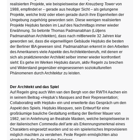
realisierten Projekte, wie beispielsweise der
Kreuzberg Tower
von
1988, empfindet er – gerade aus heutiger Sicht – als gelungene
Projekte, welche trotz oder eben gerade durch ihre Eigenheiten der
Umgebung zugehörig geworden sein. Diese wenigen realisierten
Projekte Hejduks fanden im Lauf des Nachmittags immer wieder
Erwähnung. So betonte Thomas Padmanabhan (Lütjens
Padmanabhan Architekten), dass nach mittlerweile 32 Jahren klar
geworden sei, dass die eigenwilligen Gebäude Hejduks die besten
der Berliner IBA gewesen sind. Padmanabhan erkennt in den Arbeiten
des Amerikaners viele Aspekte des Architektenberufs, mit denen er
sich als praktizierender Architekt selber immer wieder konfrontiert
sieht: Es gehe im Werken Hejduks darum, aktiv Regeln zu brechen
und Widerstand gegenüber eingesessenen soziokulturellen
Phänomenen durch Architektur zu leisten.
Der Architekt und das Spiel
Auf Regeln ging auch Wim van den Bergh von der RWTH Aachen ein
in seinem Beitrag «Hejduk’s Masques and their Representation;
Collaborating with Hejduk» ein und erweiterte das Gespräch um den
Aspekt des Spiels. Hejduks
Masques
, sein Entwurf für eine
großräumige bauliche Gestaltung entlang der Berliner Mauer von
1982, sei in Anlehnung an theatrale Masken, welche beispielsweise in
der italienischen
Commedia dell’arte
als Erkennungsmerkmal eines
Charakters eingesetzt wurden und so ein spielerisches Improvisieren
möglich machten zu verstehen. Feste Regeln ermöglichten also