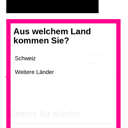
Aus welchem Land
kommen Sie?
Ray Eames mit einem frühen Prototyp von The Toy auf der
Terrasse des Eames House, 1950
<
>
Eames für Kinder
Im Vitra Design Museum wird am 8. September die Ausstellung