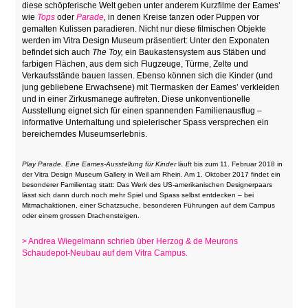
diese schöpferische Welt geben unter anderem Kurzfilme der Eames’
wie
Tops
oder
Parade
,
in denen Kreise tanzen oder Puppen vor
gemalten Kulissen paradieren. Nicht nur diese filmischen Objekte
werden im Vitra Design Museum präsentiert: Unter den Exponaten
befindet sich auch
The Toy,
ein Baukastensystem aus Stäben und
farbigen Flächen, aus dem sich Flugzeuge, Türme, Zelte und
Verkaufsstände bauen lassen. Ebenso können sich die Kinder (und
jung gebliebene Erwachsene) mit Tiermasken der Eames’ verkleiden
und in einer Zirkusmanege auftreten. Diese unkonventionelle
Ausstellung eignet sich für einen spannenden Familienausflug –
informative Unterhaltung und spielerischer Spass versprechen ein
bereicherndes Museumserlebnis.
Play Parade. Eine Eames-Ausstellung für Kinder
läuft bis zum 11. Februar 2018 in
der Vitra Design Museum Gallery in Weil am Rhein. Am 1. Oktober 2017 findet ein
besonderer Familientag statt: Das Werk des US-amerikanischen Designerpaars
lässt sich dann durch noch mehr Spiel und Spass selbst entdecken – bei
Mitmachaktionen, einer Schatzsuche, besonderen Führungen auf dem Campus
oder einem grossen Drachensteigen.
> Andrea Wiegelmann schrieb über Herzog & de Meurons
Schaudepot-Neubau auf dem Vitra Campus.