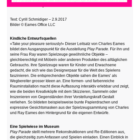
Play Parade
eröffnet. Sie nimmt neugierige Kinder und Eltern mit in
die fantasievolle Spielwelt der Eames’.
Text: Cyrill Schmidiger – 2.9.2017
Bilder © Eames Office LLC
Kindliche Entwurfsquellen
«Take your pleasure seriously!» Dieser Leitsatz von Charles Eames
bildet den Ausgangspunkt für die Ausstellung
Play Parade.
Für ihn und
seine Frau Ray waren Spielzeuge gewöhnliche Objekte –
gleichberechtigt mit Möbeln oder anderen Produkten des alltäglichen
Gebrauchs. Ihre Spielzeuge waren für Kinder und Erwachsene
gedacht, die sich wie das Designerpaar für die Welt des Spielens
faszinieren. Die entsprechenden Objekte sahen die Eames’ als
Wegbereiter grosser Ideen an. Eine formen- und farbenreiche
Rauminstallation macht diese Auffassung interaktiv erlebbar und zeigt,
wie die beiden Kreativköpfe mit dem Skizzieren, Sammeln oder
Inszenieren von Gegenständen ihrer Vorstellungskraft Gestalt
verliehen. So bildeten beispielsweise bunte Papierdrachen und
expressive Gesichtsmasken aus der Spielzeugsammlung von Charles
und Ray Eames den Hintergrund für die eigenen Entwürfe.
Eine Spielwiese im Museum
Play Parade
stellt mehrere Rekonstruktionen und Re-Editionen aus,
die gleichzeitig zum Anfassen und Spielen einladen. Einen Einblick in