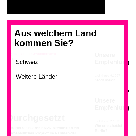
Aus welchem Land
kommen Sie?
Unsere
Querschnitt Gesamtansicht
Empfehlung
archithese 6.1997
<
>
Stadt bauen
Unsere
Empfehlung
Durchgesetzt
archithese 2.1992
Wie entscheidet
In Berlin realisieren EM2N Architekten ein
Berlin?
städtebauliches Projekt: Im Rahmen der