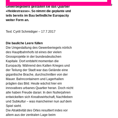
Neugestaltung eines ehemaligen
Gewerbegebiets gestalten sie das Quartier
«Heidestrasse». So nimmt die geplante und
teils bereits im Bau befindliche Europacity
weiter Form an.
Text: Cyrill Schmidiger – 17.7.2017
Die bauliche Leere füllen
Die Umgestaltung des Gewerberiegels nörlich
des Hauptbahnhofs ist eines der vielen
Grossprojekte in der bundesdeutschen
Kapitale. Dort entsteht momentan die
Europacity. Während des Kalten Krieges und
der Teilung der Stadt war das Gelände eine
gigantische Brache, durchschnitten von der
Mauer. Bahncontainern und Lagerhallen
prägten das Bild. Heute wächst hier ein
innovatives urbanes Quartier heran. Doch nicht
alle haben Freude daran: In den Nullerjahren
entwickelten sich Kreativwirtschaft, Nachtleben
und Subkultur – was mancheiner nun auf dem
Spiel sieht.
Die Atraktivität des Ortes resultiert indes vor
allem aus der zentralen Lage beim