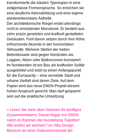
transformierte die lokalen Typologien in eine
zeitgemässe Formensprache. So erreichen sie
eine deutliche Adressbildung und eine eigene
wiedererkennbare Ästhetik.
Der architektonische Riegel endet allerdings
nicht in ermüdender Monotonie: Er besteht aus
zehn präzis gesetzten und kraftvoll gestalteten
Gebäuden. Fünf davon setzen durch ihre Höhe
erfrischende Akzente in der horizontalen
Silhouette. Mehrere Stellen der hellen
Betonfassade sind gegen Nordosten als
Loggien, Atrien oder Balkonzonen konzipiert.
Im Nordwesten ist ein Bau als kraftvoller Solitär
ausgebildet und setzt so einen Anfangspunkt
für die Europacity – eine vernetzte Stadt und
urbane Vielfalt sind deren Ziele. Auf dem
Papier wird das neue EM2N-Projekt diesem
hohen Anspruch gerecht. Man darf gespannt
sein auf die praktische Umsetzung.
> Lesen Sie mehr über Visionen für künftiges
Zusammenlebens: Daniel Niggli von EM2N
nahm im Rahmen der Ausstellung
Together!
Wie wollen wir wohnen?
im Vitra Design
Museum an einer Diskussionsrunde teil.