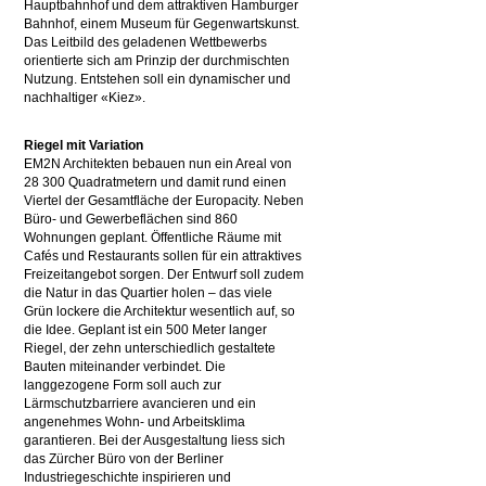
Hauptbahnhof und dem attraktiven Hamburger
Bahnhof, einem Museum für Gegenwartskunst.
Das Leitbild des geladenen Wettbewerbs
orientierte sich am Prinzip der durchmischten
Nutzung. Entstehen soll ein dynamischer und
nachhaltiger «Kiez».
Riegel mit Variation
EM2N Architekten bebauen nun ein Areal von
28 300 Quadratmetern und damit rund einen
Viertel der Gesamtfläche der Europacity. Neben
Büro- und Gewerbeflächen sind 860
Wohnungen geplant. Öffentliche Räume mit
Cafés und Restaurants sollen für ein attraktives
Freizeitangebot sorgen. Der Entwurf soll zudem
die Natur in das Quartier holen – das viele
Grün lockere die Architektur wesentlich auf, so
die Idee. Geplant ist ein 500 Meter langer
Riegel, der zehn unterschiedlich gestaltete
Bauten miteinander verbindet. Die
langgezogene Form soll auch zur
Lärmschutzbarriere avancieren und ein
angenehmes Wohn- und Arbeitsklima
garantieren. Bei der Ausgestaltung liess sich
das Zürcher Büro von der Berliner
Industriegeschichte inspirieren und