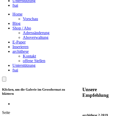
Unterstützung
fsai
Home
Vorschau
Blog
Shop / Abo
Adressänderung
Aboverwaltung
E-Paper
Inserieren
archithese
Kontakt
offene Stellen
Unterstützung
fsai
Unsere
Klicken, um die Galerie im Grossformat zu
blättern
Empfehlung
Seite
archithese 2.2019