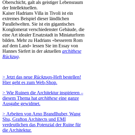
Oberschicht, galt als geistiger Lebensraum
der Intellektuellen.
Kaiser Hadrians Villa in Tivoli ist ein
extremes Beispiel dieser ländlichen
Parallelwelten. Sie ist ein gigantisches
Konglomerat verschiedenster Gebäude, die
eine Art idealer Ersatzstadt in Miniaturform
bilden. Mehr zu Hadrians «besserem Rom
auf dem Land» lessen Sie im Essay von
Hannes Siefert in der aktuellen
archithese
Rückzug
.
> Jetzt das neue
Rückzugs
-Heft bestellen!
Hier geht es zum Web-Shop.
> Wie Ruinen die Architektur inspirieren –
diesem Thema hat
archithese
eine ganze
Ausgabe gewidmet.
> Arbeiten von Arno Brandlhuber, Wang
Shu, Grafton Architects und EMI
verdeutlichen das Potenzial der Ruine für
die Architektur.