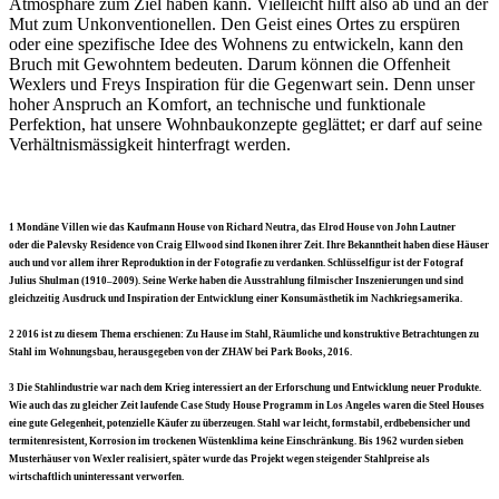
Atmosphäre zum Ziel haben kann. Vielleicht hilft also ab und an der
Mut zum Unkonventionellen. Den Geist eines Ortes zu erspüren
oder eine spezifische Idee des Wohnens zu entwickeln, kann den
Bruch mit Gewohntem bedeuten. Darum können die Offenheit
Wexlers und Freys Inspiration für die Gegenwart sein. Denn unser
hoher Anspruch an Komfort, an technische und funktionale
Perfektion, hat unsere Wohnbaukonzepte geglättet; er darf auf seine
Verhältnismässigkeit hinterfragt werden.
1
Mondäne Villen wie das Kaufmann House von Richard Neutra, das Elrod House von John Lautner
oder die Palevsky Residence von Craig Ellwood sind Ikonen ihrer Zeit. Ihre Bekanntheit haben diese Häuser
auch und vor allem ihrer Reproduktion in der Fotografie zu verdanken. Schlüsselfigur ist der Fotograf
Julius Shulman (1910–2009). Seine Werke haben die Ausstrahlung filmischer Inszenierungen und sind
gleichzeitig Ausdruck und Inspiration der Entwicklung einer Konsumästhetik im Nachkriegsamerika.
2
2016 ist zu diesem Thema erschienen: Zu Hause im Stahl, Räumliche und konstruktive Betrachtungen zu
Stahl im Wohnungsbau, herausgegeben von der ZHAW bei Park Books, 2016.
3
Die Stahlindustrie war nach dem Krieg interessiert an der Erforschung und Entwicklung neuer Produkte.
Wie auch das zu gleicher Zeit laufende Case Study House Programm in Los Angeles waren die Steel Houses
eine gute Gelegenheit, potenzielle Käufer zu überzeugen. Stahl war leicht, formstabil, erdbebensicher und
termitenresistent, Korrosion im trockenen Wüstenklima keine Einschränkung. Bis 1962 wurden sieben
Musterhäuser von Wexler realisiert, später wurde das Projekt wegen steigender Stahlpreise als
wirtschaftlich uninteressant verworfen.