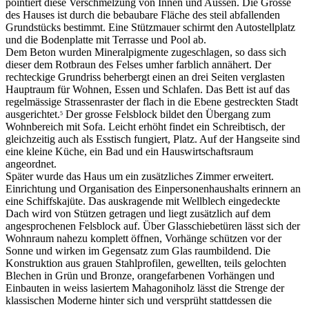
pointiert diese Verschmelzung von Innen und Aussen. Die Grösse
des Hauses ist durch die bebaubare Fläche des steil abfallenden
Grundstücks bestimmt. Eine Stützmauer schirmt den Autostellplatz
und die Bodenplatte mit Terrasse und Pool ab.
Dem Beton wurden Mineralpigmente zugeschlagen, so dass sich
dieser dem Rotbraun des Felses umher farblich annähert. Der
rechteckige Grundriss beherbergt einen an drei Seiten verglasten
Hauptraum für Wohnen, Essen und Schlafen. Das Bett ist auf das
regelmässige Strassenraster der flach in die Ebene gestreckten Stadt
ausgerichtet.
Der grosse Felsblock bildet den Übergang zum
5
Wohnbereich mit Sofa. Leicht erhöht findet ein Schreibtisch, der
gleichzeitig auch als Esstisch fungiert, Platz. Auf der Hangseite sind
eine kleine Küche, ein Bad und ein Hauswirtschaftsraum
angeordnet.
Später wurde das Haus um ein zusätzliches Zimmer erweitert.
Einrichtung und Organisation des Einpersonenhaushalts erinnern an
eine Schiffskajüte. Das auskragende mit Wellblech eingedeckte
Dach wird von Stützen getragen und liegt zusätzlich auf dem
angesprochenen Felsblock auf. Über Glasschiebetüren lässt sich der
Wohnraum nahezu komplett öffnen, Vorhänge schützen vor der
Sonne und wirken im Gegensatz zum Glas raumbildend. Die
Konstruktion aus grauen Stahlprofilen, gewellten, teils gelochten
Blechen in Grün und Bronze, orangefarbenen Vorhängen und
Einbauten in weiss lasiertem Mahagoniholz lässt die Strenge der
klassischen Moderne hinter sich und versprüht stattdessen die