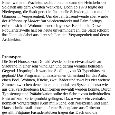
Einen weiteren Wachstumsschub brachte dann die Heimkehr der
Soldaten aus dem Zweiten Weltkrieg. Doch ab 1970 folgte der
Niedergang, die Stadt geriet in finanzielle Schwierigkeiten und ihr
Glamour in Vergessenheit. Um die Jahrtausendwende aber wurde
der
Midcentury Modernism
wiederentdeckt und Palm Springs
erferute sich als Wohnort neuerlich grosser Beliebtheit. Diese
Popularitätswelle hält bis heute unvermindert an; die Stadt schöpft
ihre Identität dabei aus ihrer schillernden Vergangenheit und deren
Architektur.
Prototypen
Die Steel Houses von Donald Wexler stehen etwas abseits am
Stadtrand in einer sehr windigen und darum weniger beliebten
Gegend. Ursprünglich war eine Siedlung von 30 Typenhäusern
geplant.
Das Programm umfasste einen Unterstand für das Auto,
3
einen Pool, Wohnen, Küche, zwei Bäder und zwei bis vier weitere
Zimmer, zwischen denen in einem modularen System ebenso wie
aus drei verschiedenen Dachformen gewählt werden konnte. Durch
Typisierung und Präfabrikation sollte der Schritt vom individuellen
Entwurf zum Serienprodukt gelingen. Dazu wurde ein zentraler,
komplett vorgefertigter Kern mit Küche, den Nasszellen und allen
Haustechnikinstallationen auf eine Bodenplatte aus Ortbeton
gestellt. Filigrane Fassadenstützen tragen das Dach und die