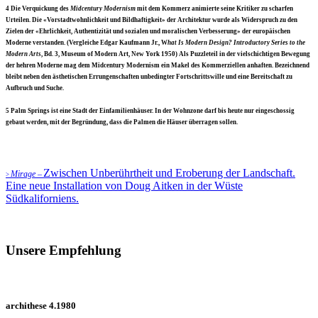
4
Die Verquickung des
Midcentury Modernism
mit dem Kommerz animierte seine Kritiker zu scharfen
Urteilen. Die «Vorstadtwohnlichkeit und Bildhaftigkeit» der Architektur wurde als Widerspruch zu den
Zielen der «Ehrlichkeit, Authentizität und sozialen und moralischen Verbesserung» der europäischen
Moderne verstanden. (Vergleiche Edgar Kaufmann Jr., W
hat Is Modern Design? Introductory
Series to the
Modern Arts
, Bd. 3, Museum of Modern Art, New York 1950) Als Puzzleteil in der vielschichtigen Bewegung
der hehren Moderne mag dem Midcentury Modernism ein Makel des Kommerziellen anhaften. Bezeichnend
bleibt neben den ästhetischen Errungenschaften unbedingter Fortschrittswille und eine Bereitschaft zu
Aufbruch und Suche.
5
Palm Springs ist eine Stadt der Einfamilienhäuser. In der Wohnzone darf bis heute nur eingeschossig
gebaut werden, mit der Begründung, dass die Palmen die Häuser überragen sollen.
Zwischen Unberührtheit und Eroberung der Landschaft.
Mirage –
>
Eine neue Installation von Doug Aitken in der Wüste
Südkaliforniens.
Unsere Empfehlung
archithese 4.1980