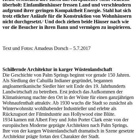
überholt: Einfamilienhäuser fressen Land und verschleudern
aufgrund ihrer geringen Kompaktheit Energie. Stahl hat sich
trotz etlicher Anläufe für die Konstruktion von Wohnhäusern
nicht durchgesetzt.
Und doch ziehen beide Häuser nach wie
2
vor die Besucher in ihren Bann und vermögen zu inspirieren.
Text und Fotos: Amadeus Dorsch – 5.7.2017
Schillernde Architektur in karger Wüstenlandschaft
Die Geschichte von Palm Springs beginnt vor gerade 150 Jahren.
Als Siedlung der Cahuilla Indianer gegründet, begannen
angloamerikanische Siedler hier seit Ende des 19. Jahrhunderts
Landwirtschaft zu betreiben. Erst jedoch das Aufkommen der
Klimatisierung machte den Ort in der Wüste für einen ganzjährigen
Wohnaufenthalt attraktiv. Ab 1930 wuchs die Stadt so zunächst als
Winterwohnsitz wohlhabender Industrieller und erlebte als
Rückzugsort der Filmindustrie aus Hollywood eine Blüte.
1934 kamen mit Albert Frey und John Porter Clark erste von der
europäischen Moderne geprägte Architekten nach Palm Springs.
Ihre von der kargen Wüstenlandschaft dramatisch in Szene gesetzte
Architektur prägte fortan den Charakter der Stadt.