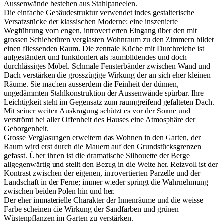
Aussenwände bestehen aus Stahlpaneelen.
Die einfache Gebäudestruktur verwendet indes gestalterische
Versatzstücke der klassischen Moderne: eine inszenierte
Wegführung vom engen, introvertierten Eingang über den mit
grossen Schiebetüren verglasten Wohnraum zu den Zimmern bildet
einen fliessenden Raum. Die zentrale Küche mit Durchreiche ist
aufgeständert und funktioniert als raumbildendes und doch
durchlässiges Möbel. Schmale Fensterbänder zwischen Wand und
Dach verstärken die grosszügige Wirkung der an sich eher kleinen
Räume. Sie machen ausserdem die Feinheit der dünnen,
ungedämmten Stahlkonstruktion der Aussenwände spürbar. Ihre
Leichtigkeit steht im Gegensatz zum raumgreifend gefalteten Dach.
Mit seiner weiten Auskragung schützt es vor der Sonne und
verströmt bei aller Offenheit des Hauses eine Atmosphäre der
Geborgenheit.
Grosse Verglasungen erweitern das Wohnen in den Garten, der
Raum wird erst durch die Mauern auf den Grundstücksgrenzen
gefasst. Über ihnen ist die dramatische Silhouette der Berge
allgegenwärtig und stellt den Bezug in die Weite her. Reizvoll ist der
Kontrast zwischen der eigenen, introvertierten Parzelle und der
Landschaft in der Ferne; immer wieder springt die Wahrnehmung
zwischen beiden Polen hin und her.
Der eher immaterielle Charakter der Innenräume und die weisse
Farbe scheinen die Wirkung der Sandfarben und grünen
Wüstenpflanzen im Garten zu verstärken.