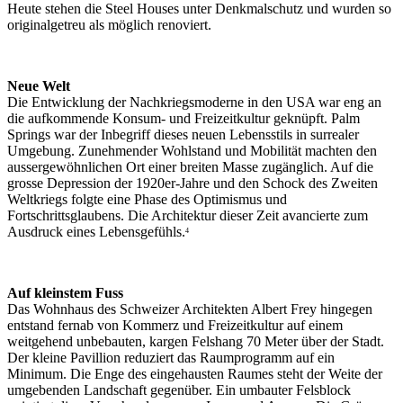
Heute stehen die Steel Houses unter Denkmalschutz und wurden so
originalgetreu als möglich renoviert.
Neue Welt
Die Entwicklung der Nachkriegsmoderne in den USA war eng an
die aufkommende Konsum- und Freizeitkultur geknüpft. Palm
Springs war der Inbegriff dieses neuen Lebensstils in surrealer
Umgebung. Zunehmender Wohlstand und Mobilität machten den
aussergewöhnlichen Ort einer breiten Masse zugänglich. Auf die
grosse Depression der 1920er-Jahre und den Schock des Zweiten
Weltkriegs folgte eine Phase des Optimismus und
Fortschrittsglaubens. Die Architektur dieser Zeit avancierte zum
Ausdruck eines Lebensgefühls.
4
Auf kleinstem Fuss
Das Wohnhaus des Schweizer Architekten Albert Frey hingegen
entstand fernab von Kommerz und Freizeitkultur auf einem
weitgehend unbebauten, kargen Felshang 70 Meter über der Stadt.
Der kleine Pavillion reduziert das Raumprogramm auf ein
Minimum. Die Enge des eingehausten Raumes steht der Weite der
umgebenden Landschaft gegenüber. Ein umbauter Felsblock