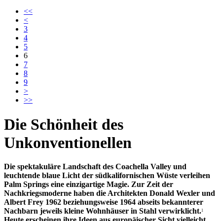
<<
<
3
4
5
6
7
8
9
>
>>
Die Schönheit des
Unkonventionellen
Die spektakuläre Landschaft des Coachella Valley und
leuchtende blaue Licht der südkalifornischen Wüste verleihen
Palm Springs eine einzigartige Magie. Zur Zeit der
Nachkriegsmoderne haben die Architekten Donald Wexler und
Albert Frey 1962 beziehungsweise 1964 abseits bekannterer
Nachbarn jeweils kleine Wohnhäuser in Stahl verwirklicht.
1
Heute erscheinen ihre Ideen aus europäischer Sicht vielleicht