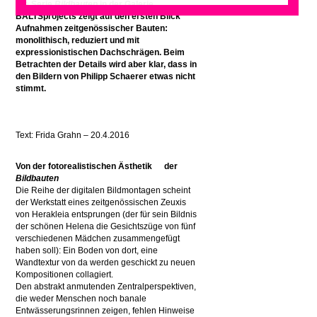
Die Serie
Bildbauten
in der Galerie
BALTSprojects zeigt auf den ersten Blick
Aufnahmen zeitgenössischer Bauten:
monolithisch, reduziert und mit
expressionistischen Dachschrägen. Beim
Betrachten der Details wird aber klar, dass in
den Bildern von Philipp Schaerer etwas nicht
stimmt.
Text: Frida Grahn – 20.4.2016
Von der fotorealistischen
Ästhetik
der
Bildbauten
Die Reihe der digitalen Bildmontagen scheint
der Werkstatt eines zeitgenössischen Zeuxis
von Herakleia entsprungen (der für sein Bildnis
der schönen Helena die Gesichtszüge von fünf
verschiedenen Mädchen zusammengefügt
haben soll): Ein Boden von dort, eine
Wandtextur von da werden geschickt zu neuen
Kompositionen collagiert.
Den abstrakt anmutenden Zentralperspektiven,
die weder Menschen noch banale
Entwässerungsrinnen zeigen, fehlen Hinweise