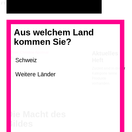
Aus welchem Land
kommen Sie?
Aktuelles
Foto: Christine Apolinar
Heft
Zurzeit sind in dieser
Kategorie keine
<
>
Produkte
vorhanden.
Die Macht des
Bildes