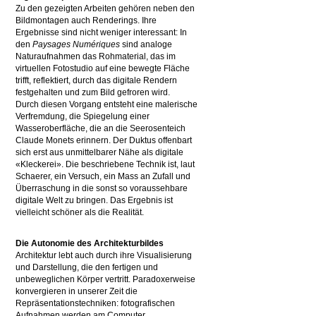
Zu den gezeigten Arbeiten gehören neben den
Bildmontagen auch Renderings. Ihre
Ergebnisse sind nicht weniger interessant: In
den
Paysages Numériques
sind analoge
Naturaufnahmen das Rohmaterial, das im
virtuellen Fotostudio auf eine bewegte Fläche
trifft, reflektiert, durch das digitale Rendern
festgehalten und zum Bild gefroren wird.
Durch diesen Vorgang entsteht eine malerische
Verfremdung, die Spiegelung einer
Wasseroberfläche, die an die Seerosenteich
Claude Monets erinnern. Der Duktus offenbart
sich erst aus unmittelbarer Nähe als digitale
«Kleckerei». Die beschriebene Technik ist, laut
Schaerer, ein Versuch, ein Mass an Zufall und
Überraschung in die sonst so voraussehbare
digitale Welt zu bringen. Das Ergebnis ist
vielleicht schöner als die Realität.
Die Autonomie des Architekturbildes
Architektur lebt auch durch ihre Visualisierung
und Darstellung, die den fertigen und
unbeweglichen Körper vertritt. Paradoxerweise
konvergieren in unserer Zeit die
Repräsentationstechniken: fotografischen
Aufnahmen werden am Computer