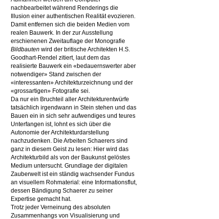
nachbearbeitet während Renderings die
Illusion einer authentischen Realität evozieren.
Damit entfernen sich die beiden Medien vom
realen Bauwerk. In der zur Ausstellung
erschienenen Zweitauflage der Monografie
Bildbauten
wird der britische Architekten H.S.
Goodhart-Rendel zitiert, laut dem das
realisierte Bauwerk ein «bedauernswerter aber
notwendiger» Stand zwischen der
«interessanten» Architekturzeichnung und der
«grossartigen» Fotografie sei.
Da nur ein Bruchteil aller Architekturentwürfe
tatsächlich irgendwann in Stein stehen und das
Bauen ein in sich sehr aufwendiges und teures
Unterfangen ist, lohnt es sich über die
Autonomie der Architekturdarstellung
nachzudenken. Die Arbeiten Schaerers sind
ganz in diesem Geist zu lesen: Hier wird das
Architekturbild als von der Baukunst gelöstes
Medium untersucht. Grundlage der digitalen
Zauberwelt ist ein ständig wachsender Fundus
an visuellem Rohmaterial: eine Informationsflut,
dessen Bändigung Schaerer zu seiner
Expertise gemacht hat.
Trotz jeder Verneinung des absoluten
Zusammenhangs von Visualisierung und