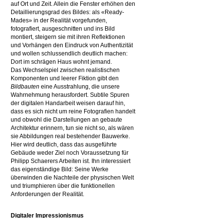
auf Ort und Zeit. Allein die Fenster erhöhen den
Detaillierungsgrad des Bildes: als «Ready-
Mades» in der Realität vorgefunden,
fotografiert, ausgeschnitten und ins Bild
montiert, steigern sie mit ihren Reflektionen
und Vorhängen den Eindruck von Authentizität
und wollen schlussendlich deutlich machen:
Dort im schrägen Haus wohnt jemand.
Das Wechselspiel zwischen realistischen
Komponenten und leerer Fiktion gibt den
Bildbauten
eine Ausstrahlung, die unsere
Wahrnehmung herausfordert. Subtile Spuren
der digitalen Handarbeit weisen darauf hin,
dass es sich nicht um reine Fotografien handelt
und obwohl die Darstellungen an gebaute
Architektur erinnern, tun sie nicht so, als wären
sie Abbildungen real bestehender Bauwerke.
Hier wird deutlich, dass das ausgeführte
Gebäude weder Ziel noch Voraussetzung für
Philipp Schaerers Arbeiten ist. Ihn interessiert
das eigenständige Bild: Seine Werke
überwinden die Nachteile der physischen Welt
und triumphieren über die funktionellen
Anforderungen der Realität.
Digitaler Impressionismus