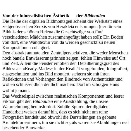
Von der fotorealistischen
Ästhetik
der
Bildbauten
Die Reihe der digitalen Bildmontagen scheint der Werkstatt eines
zeitgenössischen Zeuxis von Herakleia entsprungen (der für sein
Bildnis der schönen Helena die Gesichtszüge von fünf
verschiedenen Mädchen zusammengefügt haben soll): Ein Boden
von dort, eine Wandtextur von da werden geschickt zu neuen
Kompositionen collagiert.
Den abstrakt anmutenden Zentralperspektiven, die weder Menschen
noch banale Entwässerungsrinnen zeigen, fehlen Hinweise auf Ort
und Zeit. Allein die Fenster erhöhen den Detaillierungsgrad des
Bildes: als «Ready-Mades» in der Realität vorgefunden, fotografiert,
ausgeschnitten und ins Bild montiert, steigern sie mit ihren
Reflektionen und Vorhängen den Eindruck von Authentizität und
wollen schlussendlich deutlich machen: Dort im schrägen Haus
wohnt jemand.
Das Wechselspiel zwischen realistischen Komponenten und leerer
Fiktion gibt den
Bildbauten
eine Ausstrahlung, die unsere
Wahrnehmung herausfordert. Subtile Spuren der digitalen
Handarbeit weisen darauf hin, dass es sich nicht um reine
Fotografien handelt und obwohl die Darstellungen an gebaute
Architektur erinnern, tun sie nicht so, als wären sie Abbildungen real
bestehender Bauwerke.