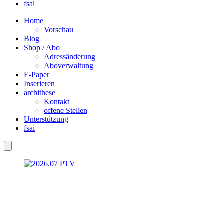
fsai
Home
Vorschau
Blog
Shop / Abo
Adressänderung
Aboverwaltung
E-Paper
Inserieren
archithese
Kontakt
offene Stellen
Unterstützung
fsai