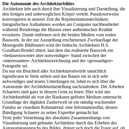
Die Autonomie des Architekturbildes
Architektur lebt auch durch ihre Visualisierung und Darstellung, die
den fertigen und unbeweglichen Körper vertritt. Paradoxerweise
konvergieren in unserer Zeit die Repräsentationstechniken:
fotografischen Aufnahmen werden am Computer nachbearbeitet
während Renderings die Illusion einer authentischen Realität
evozieren. Damit entfernen sich die beiden Medien vom realen
Bauwerk. In der zur Ausstellung erschienenen Zweitauflage der
Monografie
Bildbauten
wird der britische Architekten H.S.
Goodhart-Rendel zitiert, laut dem das realisierte Bauwerk ein
«bedauernswerter aber notwendiger» Stand zwischen der
«interessanten» Architekturzeichnung und der «grossartigen»
Fotografie sei.
Da nur ein Bruchteil aller Architekturentwürfe tatsächlich
irgendwann in Stein stehen und das Bauen ein in sich sehr
aufwendiges und teures Unterfangen ist, lohnt es sich über die
Autonomie der Architekturdarstellung nachzudenken. Die Arbeiten
Schaerers sind ganz in diesem Geist zu lesen: Hier wird das
Architekturbild als von der Baukunst gelöstes Medium untersucht.
Grundlage der digitalen Zauberwelt ist ein ständig wachsender
Fundus an visuellem Rohmaterial: eine Informationsflut, dessen
Bändigung Schaerer zu seiner Expertise gemacht hat.
Trotz jeder Verneinung des absoluten Zusammenhangs von
Visualisierung und gebauter Architektur durch das Erheben des
Autonomieanspruchs des Bildes, drängt sich doch die Frage auf, ob