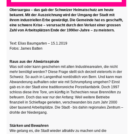
Der Wakkerpreis 2019 geht an die Gemeinde Langenthal im
Oberaargau – das gab der Schweizer Heimatschutz am heute
bekannt. Mit der Auszeichnung wird der Umgang der Stadt mit
ihrem industriellen Erbe gewürdigt. Die Gemeinde hat es geschafft,
eine schwere Krise – verursacht durch den Verlust einer grossen
Zahl von Arbeitsplätzen Ende der 1990er-Jahre – zu meistern.
Text: Elias Baumgarten – 15.1.2019
Fotos: James Batten
Raus aus der Abwärtsspirale
Was soll oder kann geschehen mit alten Industriearealen, die nicht
mehr benötigt werden? Diese Frage stellt sich derzeit vielerorts in der
Schweiz. So auch in Langenthal nordöstlich von Bern. Und kann man
Abwanderung aufhalten oder wie mit Schrumpfung umgehen? Einst
gab es in der Stadt eine traditionsreiche Porzellanfabrik. Doch 1997
schloss diese ihre Tore, um künftig in Tschechien neue Brennöfen zu
befeuern. Doch das war nur der Anfang: Weil weitere Betriebe
finanziell in Schieflage gerieten, verschwanden bis zum Jahr 2000
über tausend Arbeitsplätze. Die Stadt - bis dahin regionales Zentrum –
drohte der Niedergang.
Stärken und Bewahren
Wie gelang es, die Stadt wieder attraktiv zu machen und die