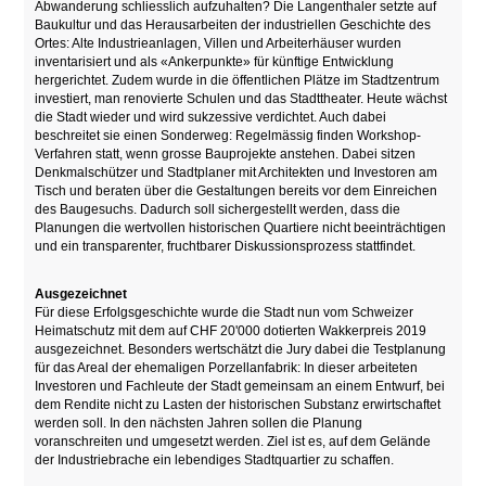
Abwanderung schliesslich aufzuhalten? Die Langenthaler setzte auf
Baukultur und das Herausarbeiten der industriellen Geschichte des
Ortes: Alte Industrieanlagen, Villen und Arbeiterhäuser wurden
inventarisiert und als «Ankerpunkte» für künftige Entwicklung
hergerichtet. Zudem wurde in die öffentlichen Plätze im Stadtzentrum
investiert, man renovierte Schulen und das Stadttheater. Heute wächst
die Stadt wieder und wird sukzessive verdichtet. Auch dabei
beschreitet sie einen Sonderweg: Regelmässig finden Workshop-
Verfahren statt, wenn grosse Bauprojekte anstehen. Dabei sitzen
Denkmalschützer und Stadtplaner mit Architekten und Investoren am
Tisch und beraten über die Gestaltungen bereits vor dem Einreichen
des Baugesuchs. Dadurch soll sichergestellt werden, dass die
Planungen die wertvollen historischen Quartiere nicht beeinträchtigen
und ein transparenter, fruchtbarer Diskussionsprozess stattfindet.
Ausgezeichnet
Für diese Erfolgsgeschichte wurde die Stadt nun vom Schweizer
Heimatschutz mit dem auf CHF 20'000 dotierten Wakkerpreis 2019
ausgezeichnet. Besonders wertschätzt die Jury dabei die Testplanung
für das Areal der ehemaligen Porzellanfabrik: In dieser arbeiteten
Investoren und Fachleute der Stadt gemeinsam an einem Entwurf, bei
dem Rendite nicht zu Lasten der historischen Substanz erwirtschaftet
werden soll. In den nächsten Jahren sollen die Planung
voranschreiten und umgesetzt werden. Ziel ist es, auf dem Gelände
der Industriebrache ein lebendiges Stadtquartier zu schaffen.