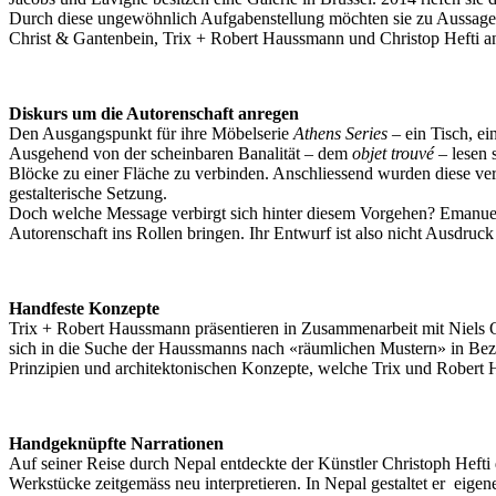
Durch diese ungewöhnlich Aufgabenstellung möchten sie zu Aussagen
Christ & Gantenbein, Trix + Robert Haussmann und Christop Hefti an d
Diskurs um die Autorenschaft anregen
Den Ausgangspunkt für ihre Möbelserie
Athens Series
– ein Tisch, ei
Ausgehend von der scheinbaren Banalität – dem
objet trouvé
– lesen 
Blöcke zu einer Fläche zu verbinden. Anschliessend wurden diese ve
gestalterische Setzung.
Doch welche Message verbirgt sich hinter diesem Vorgehen? Emanuel
Autorenschaft ins Rollen bringen. Ihr Entwurf ist also nicht Ausdruck
Handfeste Konzepte
Trix + Robert Haussmann präsentieren in Zusammenarbeit mit Niels Ols
sich in die Suche der Haussmanns nach «räumlichen Mustern» in Bez
Prinzipien und architektonischen Konzepte, welche Trix und Robert 
Handgeknüpfte Narrationen
Auf seiner Reise durch Nepal entdeckte der Künstler Christoph Hefti
Werkstücke zeitgemäss neu interpretieren. In Nepal gestaltet er eigene