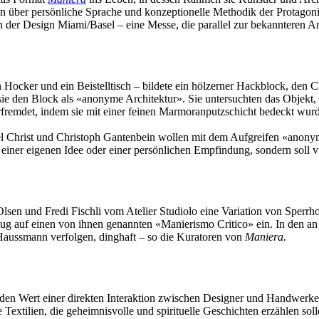
 über persönliche Sprache und konzeptionelle Methodik der Protagonis
er Design Miami/Basel – eine Messe, die parallel zur bekannteren Art B
n Hocker und ein Beistelltisch – bildete ein hölzerner Hackblock, den
sie den Block als «anonyme Architektur». Sie untersuchten das Objekt,
rfremdet, indem sie mit einer feinen Marmoranputzschicht bedeckt wu
 Christ und Christoph Gantenbein wollen mit dem Aufgreifen «anonym
 einer eigenen Idee oder einer persönlichen Empfindung, sondern soll vi
en und Fredi Fischli vom Atelier Studiolo eine Variation von Sperrhol
ug auf einen von ihnen genannten «Manierismo Critico» ein. In den an
Haussmann verfolgen, dinghaft – so die Kuratoren von
Maniera.
 den Wert einer direkten Interaktion zwischen Designer und Handwerke
 Textilien, die geheimnisvolle und spirituelle Geschichten erzählen soll