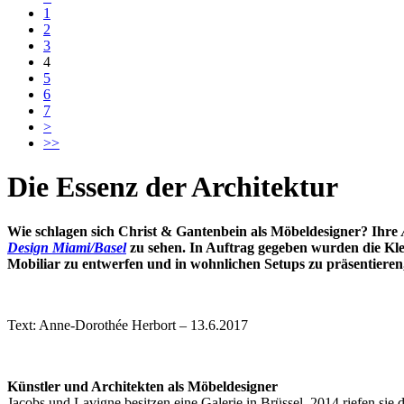
1
2
3
4
5
6
7
>
>>
Die Essenz der Architektur
Wie schlagen sich Christ & Gantenbein als Möbeldesigner? Ihre
Design Miami/Basel
zu sehen.
In Auftrag gegeben wurden die Kle
Mobiliar zu entwerfen und in wohnlichen Setups zu präsentieren, 
Text: Anne-Dorothée Herbort – 13.6.2017
Künstler und Architekten als Möbeldesigner
Jacobs und Lavigne besitzen eine Galerie in Brüssel. 2014 riefen sie