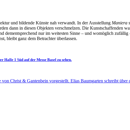
ektur und bildende Künste nah verwandt. In der Ausstellung
Maniera
s
würden dann in diesen Objekten verschmelzen. Die Kunstschaffenden war
ind dementsprechend nur im weitesten Sinne – und womöglich zufällig
st, bleibt ganz dem Betrachter überlassen.
der
Halle 1 Süd auf der Messe Basel
zu sehen.
e von
Christ & Gantenbein
vorgestellt. Elias Baumgarten schreibt übe