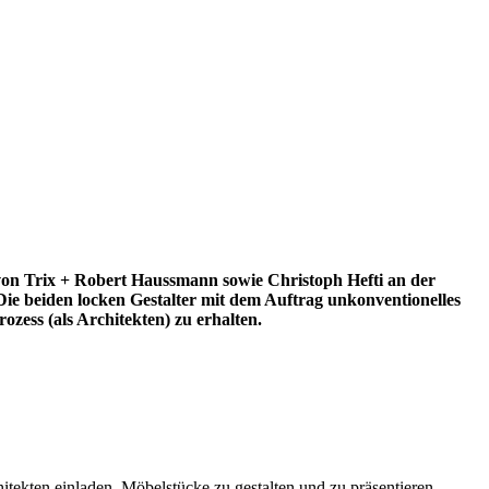
von Trix + Robert Haussmann sowie Christoph Hefti an der
ie beiden locken Gestalter mit dem Auftrag unkonventionelles
ozess (als Architekten) zu erhalten.
tekten einladen, Möbelstücke zu gestalten und zu präsentieren.