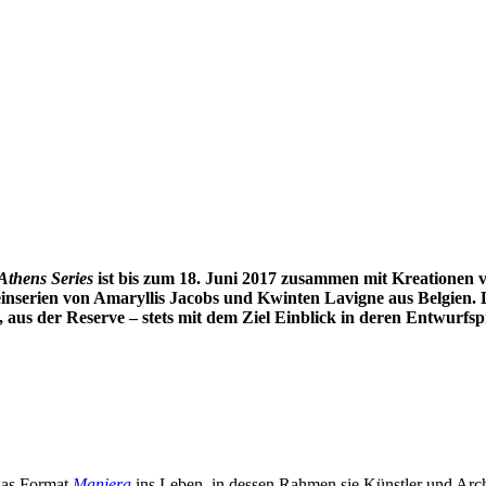
Athens Series
ist bis zum 18. Juni 2017 zusammen mit Kreationen 
inserien von Amaryllis Jacobs und Kwinten Lavigne aus Belgien. D
aus der Reserve – stets mit dem Ziel Einblick in deren Entwurfspr
 das Format
Maniera
ins Leben, in dessen Rahmen sie Künstler und Archi