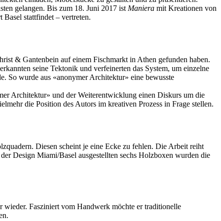
ten gelangen. Bis zum 18. Juni 2017 ist
Maniera
mit Kreationen von
asel stattfindet – vertreten.
 Christ & Gantenbein auf einem Fischmarkt in Athen gefunden haben.
 erkannten seine Tektonik und verfeinerten das System, um einzelne
rde. So wurde aus «anonymer Architektur» eine bewusste
er Architektur» und der Weiterentwicklung einen Diskurs um die
elmehr die Position des Autors im kreativen Prozess in Frage stellen.
zquadern. Diesen scheint je eine Ecke zu fehlen. Die Arbeit reiht
 der Design Miami/Basel ausgestellten sechs Holzboxen wurden die
r wieder. Fasziniert vom Handwerk möchte er traditionelle
en.