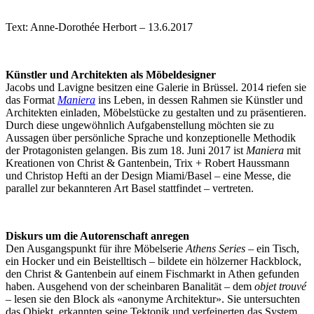
Text: Anne-Dorothée Herbort – 13.6.2017
Künstler und Architekten als Möbeldesigner
Jacobs und Lavigne besitzen eine Galerie in Brüssel. 2014 riefen sie
das Format
Maniera
ins Leben, in dessen Rahmen sie Künstler und
Architekten einladen, Möbelstücke zu gestalten und zu präsentieren.
Durch diese ungewöhnlich Aufgabenstellung möchten sie zu
Aussagen über persönliche Sprache und konzeptionelle Methodik
der Protagonisten gelangen. Bis zum 18. Juni 2017 ist
Maniera
mit
Kreationen von Christ & Gantenbein, Trix + Robert Haussmann
und Christop Hefti an der Design Miami/Basel – eine Messe, die
parallel zur bekannteren Art Basel stattfindet – vertreten.
Diskurs um die Autorenschaft anregen
Den Ausgangspunkt für ihre Möbelserie
Athens Series
– ein Tisch,
ein Hocker und ein Beistelltisch – bildete ein hölzerner Hackblock,
den Christ & Gantenbein auf einem Fischmarkt in Athen gefunden
haben. Ausgehend von der scheinbaren Banalität – dem
objet trouvé
– lesen sie den Block als «anonyme Architektur». Sie untersuchten
das Objekt, erkannten seine Tektonik und verfeinerten das System,