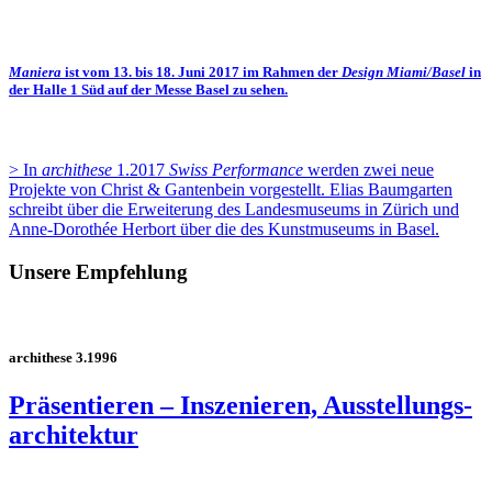
Maniera
ist vom 13. bis 18. Juni 2017 im Rahmen der
Design Miami/Basel
in
der
Halle 1 Süd auf der Messe Basel
zu sehen.
> In
archithese
1.2017
Swiss Performance
werden zwei neue
Projekte von
Christ & Gantenbein
vorgestellt. Elias Baumgarten
schreibt über die Erweiterung des Landesmuseums in Zürich und
Anne-Dorothée Herbort über die des Kunstmuseums in Basel.
Unsere Empfehlung
archithese 3.1996
Präsentieren – Inszenieren, Ausstellungs­
architektur