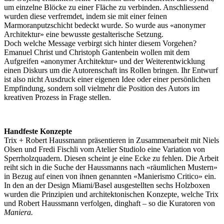
um einzelne Blöcke zu einer Fläche zu verbinden. Anschliessend
wurden diese verfremdet, indem sie mit einer feinen
Marmoranputzschicht bedeckt wurde. So wurde aus «anonymer
Architektur» eine bewusste gestalterische Setzung.
Doch welche Message verbirgt sich hinter diesem Vorgehen?
Emanuel Christ und Christoph Gantenbein wollen mit dem
Aufgreifen «anonymer Architektur» und der Weiterentwicklung
einen Diskurs um die Autorenschaft ins Rollen bringen. Ihr Entwurf
ist also nicht Ausdruck einer eigenen Idee oder einer persönlichen
Empfindung, sondern soll vielmehr die Position des Autors im
kreativen Prozess in Frage stellen.
Handfeste Konzepte
Trix + Robert Haussmann präsentieren in Zusammenarbeit mit Niels
Olsen und Fredi Fischli vom Atelier Studiolo eine Variation von
Sperrholzquadern. Diesen scheint je eine Ecke zu fehlen. Die Arbeit
reiht sich in die Suche der Haussmanns nach «räumlichen Mustern»
in Bezug auf einen von ihnen genannten «Manierismo Critico» ein.
In den an der Design Miami/Basel ausgestellten sechs Holzboxen
wurden die Prinzipien und architektonischen Konzepte, welche Trix
und Robert Haussmann verfolgen, dinghaft – so die Kuratoren von
Maniera.