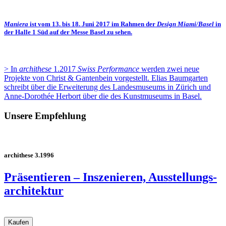
Maniera
ist vom 13. bis 18. Juni 2017 im Rahmen der
Design Miami/Basel
in
der
Halle 1 Süd auf der Messe Basel
zu sehen.
> In
archithese
1.2017
Swiss Performance
werden zwei neue
Projekte von
Christ & Gantenbein
vorgestellt. Elias Baumgarten
schreibt über die Erweiterung des Landesmuseums in Zürich und
Anne-Dorothée Herbort über die des Kunstmuseums in Basel.
Unsere Empfehlung
archithese 3.1996
Präsentieren – Inszenieren, Ausstellungs­
architektur