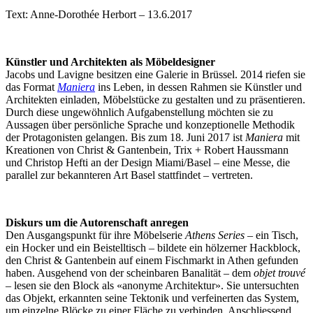
Text: Anne-Dorothée Herbort – 13.6.2017
Künstler und Architekten als Möbeldesigner
Jacobs und Lavigne besitzen eine Galerie in Brüssel. 2014 riefen sie
das Format
Maniera
ins Leben, in dessen Rahmen sie Künstler und
Architekten einladen, Möbelstücke zu gestalten und zu präsentieren.
Durch diese ungewöhnlich Aufgabenstellung möchten sie zu
Aussagen über persönliche Sprache und konzeptionelle Methodik
der Protagonisten gelangen. Bis zum 18. Juni 2017 ist
Maniera
mit
Kreationen von Christ & Gantenbein, Trix + Robert Haussmann
und Christop Hefti an der Design Miami/Basel – eine Messe, die
parallel zur bekannteren Art Basel stattfindet – vertreten.
Diskurs um die Autorenschaft anregen
Den Ausgangspunkt für ihre Möbelserie
Athens Series
– ein Tisch,
ein Hocker und ein Beistelltisch – bildete ein hölzerner Hackblock,
den Christ & Gantenbein auf einem Fischmarkt in Athen gefunden
haben. Ausgehend von der scheinbaren Banalität – dem
objet trouvé
– lesen sie den Block als «anonyme Architektur». Sie untersuchten
das Objekt, erkannten seine Tektonik und verfeinerten das System,
um einzelne Blöcke zu einer Fläche zu verbinden. Anschliessend