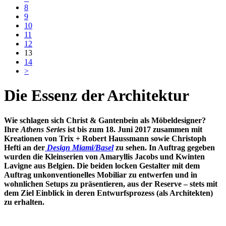
8
9
10
11
12
13
14
>
Die Essenz der Architektur
Wie schlagen sich Christ & Gantenbein als Möbeldesigner?
Ihre
Athens Series
ist bis zum 18. Juni 2017 zusammen mit
Kreationen von Trix + Robert Haussmann sowie Christoph
Hefti an der
Design Miami/Basel
zu sehen.
In Auftrag gegeben
wurden die Kleinserien von Amaryllis Jacobs und Kwinten
Lavigne aus Belgien. Die beiden locken Gestalter mit dem
Auftrag unkonventionelles Mobiliar zu entwerfen und in
wohnlichen Setups zu präsentieren, aus der Reserve – stets mit
dem Ziel Einblick in deren Entwurfsprozess (als Architekten)
zu erhalten.