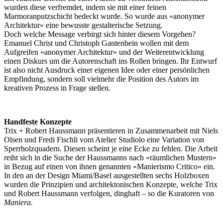
wurden diese verfremdet, indem sie mit einer feinen
Marmoranputzschicht bedeckt wurde. So wurde aus «anonymer
Architektur» eine bewusste gestalterische Setzung.
Doch welche Message verbirgt sich hinter diesem Vorgehen?
Emanuel Christ und Christoph Gantenbein wollen mit dem
Aufgreifen «anonymer Architektur» und der Weiterentwicklung
einen Diskurs um die Autorenschaft ins Rollen bringen. Ihr Entwurf
ist also nicht Ausdruck einer eigenen Idee oder einer persönlichen
Empfindung, sondern soll vielmehr die Position des Autors im
kreativen Prozess in Frage stellen.
Handfeste Konzepte
Trix + Robert Haussmann präsentieren in Zusammenarbeit mit Niels
Olsen und Fredi Fischli vom Atelier Studiolo eine Variation von
Sperrholzquadern. Diesen scheint je eine Ecke zu fehlen. Die Arbeit
reiht sich in die Suche der Haussmanns nach «räumlichen Mustern»
in Bezug auf einen von ihnen genannten «Manierismo Critico» ein.
In den an der Design Miami/Basel ausgestellten sechs Holzboxen
wurden die Prinzipien und architektonischen Konzepte, welche Trix
und Robert Haussmann verfolgen, dinghaft – so die Kuratoren von
Maniera.