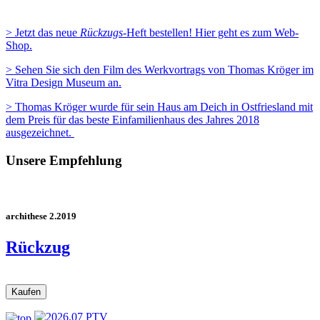
> Jetzt das neue
Rückzugs
-Heft bestellen! Hier geht es zum Web-
Shop.
> Sehen Sie sich den Film des Werkvortrags von Thomas Kröger im
Vitra Design Museum an.
> Thomas Kröger wurde für sein Haus am Deich in Ostfriesland mit
dem Preis für das beste Einfamilienhaus des Jahres 2018
ausgezeichnet.
Unsere Empfehlung
archithese 2.2019
Rückzug