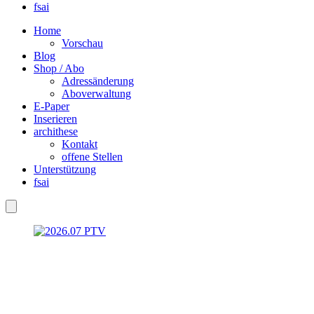
fsai
Home
Vorschau
Blog
Shop / Abo
Adressänderung
Aboverwaltung
E-Paper
Inserieren
archithese
Kontakt
offene Stellen
Unterstützung
fsai