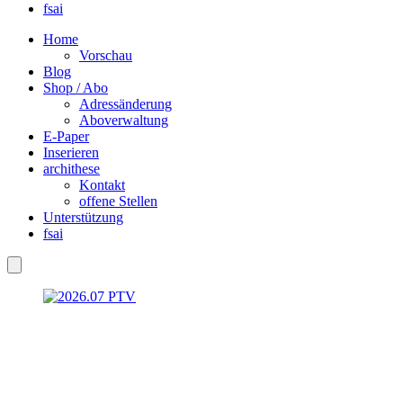
fsai
Home
Vorschau
Blog
Shop / Abo
Adressänderung
Aboverwaltung
E-Paper
Inserieren
archithese
Kontakt
offene Stellen
Unterstützung
fsai