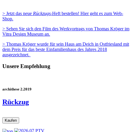
> Jetzt das neue
Rückzugs
-Heft bestellen! Hier geht es zum Web-
Shop.
> Sehen Sie sich den Film des Werkvortrags von Thomas Kröger im
Vitra Design Museum an.
> Thomas Kröger wurde für sein Haus am Deich in Ostfriesland mit
dem Preis für das beste Einfamilienhaus des Jahres 2018
ausgezeichnet.
Unsere Empfehlung
archithese 2.2019
Rückzug