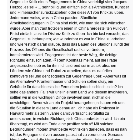
Gegen die Kritik eines Engagements in China verteidigt sich Jacques
Herzog, es sei «… sehr billig und einfach sich als Architekten, Künstler
und Filmemacher zurückzuziehen oder diese Art von Kritik zu üben.
Jedermann weiss, was in China passiert. Sämtliche
Arbeitsbedingungen in China sind nicht, wie man sie sich wünschen
würde. Aber man trägt trotzdem einen in China hergestellten Pullover.
Es ist einfach, aus der Distanz Kritik zu üben. Ich bin fast versucht, das
Gegenteil zu behaupten; wie wunderbar es war in China zu arbeiten
und wie fest ich daran glaube, dass das Bauen des Stadions, [und] der
Prozess des Öffnens die Gesellschaft radikal verändern,
transformieren wird. Engagement ist der beste Weg, die richtige
5
Richtung einzuschlagen.»
Rem Koolhaas meint, auf die Frage
angesprochen, ob es für ihn nicht störend sei in autokratischen
Ländern wie China und Dubai zu arbeiten, dass es natürlich
kontrovers sei und geht sogleich zur Gegenfrage über: «Aber was ist
die Alternative? Krankenhäuser und Schulen sollen okay, ein
Gebäude für das chinesische Fernsehen jedoch schlecht sein? Ich
sehe das anders. Falls wir uns in einem Land wie diesem involvieren,
sollten wir in die wichtigen Dinge involviert sein, nicht in die
unwichtigen. Bevor wir an ein Projekt herangehen, schauen wir uns
die Situation in diesem Land genau an. Ich habe als Professor in
Harvard mehr als zehn Jahre damit verbracht, sorgfältig zu
untersuchen, in welche Richtung sich China entwickeln wird. Ich bin
6
überzeugt, es wird am Ende eine positive sein.»
Mit solchen
Begründungen mögen zwar beide Architekten darlegen, dass es naiv
ist, das Engagement von aussen pauschal zu verurteilen. Genauso