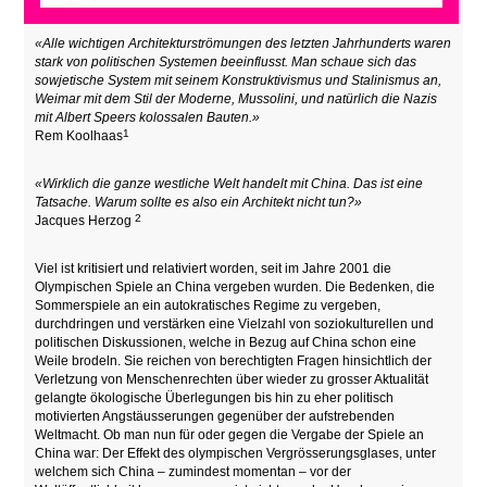
«Alle wichtigen Architekturströmungen des letzten Jahrhunderts waren
stark von politischen Systemen beeinflusst. Man schaue sich das
sowjetische System mit seinem Konstruktivismus und Stalinismus an,
Weimar mit dem Stil der Moderne, Mussolini, und natürlich die Nazis
mit Albert Speers kolossalen Bauten.»
1
Rem Koolhaas
«Wirklich die ganze westliche Welt handelt mit China. Das ist eine
Tatsache. Warum sollte es also ein Architekt nicht tun?»
2
Jacques Herzog
Viel ist kritisiert und relativiert worden, seit im Jahre 2001 die
Olympischen Spiele an China vergeben wurden. Die Bedenken, die
Sommerspiele an ein autokratisches Regime zu vergeben,
durchdringen und verstärken eine Vielzahl von soziokulturellen und
politischen Diskussionen, welche in Bezug auf China schon eine
Weile brodeln. Sie reichen von berechtigten Fragen hinsichtlich der
Verletzung von Menschenrechten über wieder zu grosser Aktualität
gelangte ökologische Überlegungen bis hin zu eher politisch
motivierten Angstäusserungen gegenüber der aufstrebenden
Weltmacht. Ob man nun für oder gegen die Vergabe der Spiele an
China war: Der Effekt des olympischen Vergrösserungsglases, unter
welchem sich China – zumindest momentan – vor der