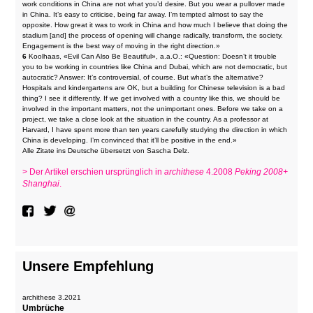
work conditions in China are not what you’d desire. But you wear a pullover made
in China. It’s easy to criticise, being far away. I’m tempted almost to say the
opposite. How great it was to work in China and how much I believe that doing the
stadium [and] the process of opening will change radically, transform, the society.
Engagement is the best way of moving in the right direction.»
6
Koolhaas, «Evil Can Also Be Beautiful», a.a.O.: «Question: Doesn’t it trouble
you to be working in countries like China and Dubai, which are not democratic, but
autocratic? Answer: It’s controversial, of course. But what’s the alternative?
Hospitals and kindergartens are OK, but a building for Chinese television is a bad
thing? I see it differently. If we get involved with a country like this, we should be
involved in the important matters, not the unimportant ones. Before we take on a
project, we take a close look at the situation in the country. As a professor at
Harvard, I have spent more than ten years carefully studying the direction in which
China is developing. I’m convinced that it’ll be positive in the end.»
Alle Zitate ins Deutsche übersetzt von Sascha Delz.
> Der Artikel erschien ursprünglich in
archithese
4.2008
Peking 2008+
Shanghai
.
Unsere Empfehlung
archithese 3.2021
Umbrüche