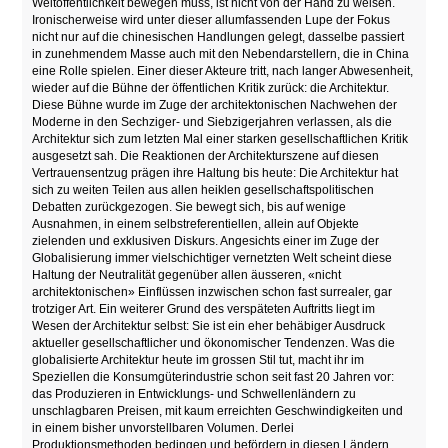
Weltöffentlichkeit bewegen muss, ist nicht von der Hand zu weisen.
Ironischerweise wird unter dieser allumfassenden Lupe der Fokus
nicht nur auf die chinesischen Handlungen gelegt, dasselbe passiert
in zunehmendem Masse auch mit den Nebendarstellern, die in China
eine Rolle spielen. Einer dieser Akteure tritt, nach langer Abwesenheit,
wieder auf die Bühne der öffentlichen Kritik zurück: die Architektur.
Diese Bühne wurde im Zuge der architektonischen Nachwehen der
Moderne in den Sechziger- und Siebzigerjahren verlassen, als die
Architektur sich zum letzten Mal einer starken gesellschaftlichen Kritik
ausgesetzt sah. Die Reaktionen der Architekturszene auf diesen
Vertrauensentzug prägen ihre Haltung bis heute: Die Architektur hat
sich zu weiten Teilen aus allen heiklen gesellschaftspolitischen
Debatten zurückgezogen. Sie bewegt sich, bis auf wenige
Ausnahmen, in einem selbstreferentiellen, allein auf Objekte
zielenden und exklusiven Diskurs. Angesichts einer im Zuge der
Globalisierung immer vielschichtiger vernetzten Welt scheint diese
Haltung der Neutralität gegenüber allen äusseren, «nicht
architektonischen» Einflüssen inzwischen schon fast surrealer, gar
trotziger Art. Ein weiterer Grund des verspäteten Auftritts liegt im
Wesen der Architektur selbst: Sie ist ein eher behäbiger Ausdruck
aktueller gesellschaftlicher und ökonomischer Tendenzen. Was die
globalisierte Architektur heute im grossen Stil tut, macht ihr im
Speziellen die Konsumgüterindustrie schon seit fast 20 Jahren vor:
das Produzieren in Entwicklungs- und Schwellenländern zu
unschlagbaren Preisen, mit kaum erreichten Geschwindigkeiten und
in einem bisher unvorstellbaren Volumen. Derlei
Produktionsmethoden bedingen und befördern in diesen Ländern