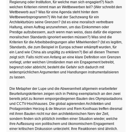
Regierung oder Institution, für welche man sich engagiert?) Nach
welchen Kriterien nimmt man an Wettbewerben teil? (Wer schreibt den
Wettbewerb aus? Was für eine Agenda steht hinter dem
Wettbewerbsprogramm?) Wo hat der Sachzwang für ein
Architekturbüro seine Grenzen? (Ist es eine moralisch vertretbare
Haltung, einen Auftrag anzunehmen, um das Einkommen oder
Prestige aufzubessern, auch wenn man weiss, dass dafür die eigenen
moralischen Standards ignoriert werden müssen?) Was sind die
Kriterien für die Arbeitsbedingungen aller Mitwirkenden? (Ist es legitim,
Standards, die zum Beispiel in Europa schwer erkämpft wurden, für
ein Land wie China als ungültig zu erklären?) Bei all diesen Themen
zeigt sich: Falls nicht von Anfang an eine klare Definition von Grenzen
vorliegt, unter welchen Umständen man ein Engagement betreibt,
begrenzt oder abbricht, besteht die Gefahr sich dadurch mit
widersprüchlichen Argumenten und Handlungen instrumentalisieren
zu lassen.
Die Metapher der Lupe und die Abwesenheit allgemein erarbeiteter
Beurteilungskriterien zeigen sich in Peking exemplarisch an den zwei
bereits jetzt zu Ikonen emporgestiegenen Bauten des Olympiastadions
und CCTV-Hochhauses. Die global agierenden Architekten und
Protagonisten Herzog & de Meuron und Rem Koolhaas treffen diesmal
mit ihren Bauten nicht nur den architektonischen Nerv der Zeit,
sondern finden sich plötzlich inmitten einer Situation wieder, welche
ihre Auffassung von politischem und ökonomischem Engagement
einer kritischen Diskussion unterzieht. Ihre Reaktionen sind ähnlich.