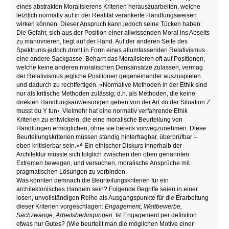
eines abstrakten Moralisierens Kriterien herauszuarbeiten, welche
letztlich normativ auf in der Realität verankerte Handlungsweisen
wirken können. Dieser Anspruch kann jedoch seine Tücken haben:
Die Gefahr, sich aus der Position einer allwissenden Moral ins Abseits
zu manövrieren, liegt auf der Hand. Auf der anderen Seite des
Spektrums jedoch droht in Form eines allumfassenden Relativismus
eine andere Sackgasse. Beharrt das Moralisieren oft auf Positionen,
welche keine anderen moralischen Denkansätze zulassen, vermag
der Relativismus jegliche Positionen gegeneinander auszuspielen
und dadurch zu rechtfertigen. «Normative Methoden in der Ethik sind
nur als kritische Methoden zulässig, d.h. als Methoden, die keine
direkten Handlungsanweisungen geben von der Art ‹In der Situation Z
musst du Y tun›. Vielmehr hat eine normativ verfahrende Ethik
Kriterien zu entwickeln, die eine moralische Beurteilung von
Handlungen ermöglichen, ohne sie bereits vorwegzunehmen. Diese
Beurteilungskriterien müssen ständig hinterfragbar, überprüfbar –
4
eben kritisierbar sein.»
Ein ethischer Diskurs innerhalb der
Architektur müsste sich folglich zwischen den oben genannten
Extremen bewegen, und versuchen, moralische Ansprüche mit
pragmatischen Lösungen zu verbinden.
Was könnten demnach die Beurteilungskriterien für ein
architektonisches Handeln sein? Folgende Begriffe seien in einer
losen, unvollständigen Reihe als Ausgangspunkte für die Erarbeitung
dieser Kriterien vorgeschlagen:
Engagement, Wettbewerbe,
Sachzwänge, Arbeitsbedingungen
. Ist Engagement per definition
etwas nur Gutes? (Wie beurteilt man die möglichen Motive einer