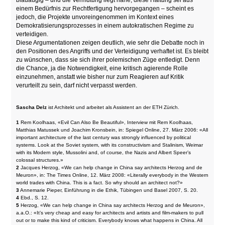
blauäugig – und die Vermutung liegt nahe, diese Haltung sei aus
einem Bedürfnis zur Rechtfertigung hervorgegangen – scheint es
jedoch, die Projekte unvoreingenommen im Kontext eines
Demokratisierungsprozesses in einem autokratischen Regime zu
verteidigen.
Diese Argumentationen zeigen deutlich, wie sehr die Debatte noch in
den Positionen des Angriffs und der Verteidigung verhaftet ist. Es bleibt
zu wünschen, dass sie sich ihrer polemischen Züge entledigt. Denn
die Chance, ja die Notwendigkeit, eine kritisch agierende Rolle
einzunehmen, anstatt wie bisher nur zum Reagieren auf Kritik
verurteilt zu sein, darf nicht verpasst werden.
Sascha Delz
ist Architekt und arbeitet als Assistent an der ETH Zürich.
1
Rem Koolhaas, «Evil Can Also Be Beautiful», Interview mit Rem Koolhaas,
Matthias Matussek und Joachim Kronsbein, in: Spiegel Online, 27. März 2006: «All
important architecture of the last century was strongly influenced by political
systems. Look at the Soviet system, with its constructivism and Stalinism, Weimar
with its Modern style, Mussolini and, of course, the Nazis and Albert Speer’s
colossal structures.»
2
Jacques Herzog, «We can help change in China say architects Herzog and de
Meuron», in: The Times Online, 12. März 2008: «Literally everybody in the Western
world trades with China. This is a fact. So why should an architect not?»
3
Annemarie Pieper, Einführung in die Ethik, Tübingen und Basel 2007, S. 20.
4
Ebd., S. 12.
5
Herzog, «We can help change in China say architects Herzog and de Meuron»,
a.a.O.: «It’s very cheap and easy for architects and artists and film-makers to pull
out or to make this kind of criticism. Everybody knows what happens in China. All