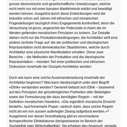
grosse ökonomische und gesellschaftliche Umwälzungen, welche
nicht mehr nur mit einer banalen Marktrhetorik erklärt und bewältigt
werden können. Ausgelöst durch diese Entwicklungen wird die
Industrie schon seit Jahren mit ethischen und moralischen
Fragestellungen bezüglich ihres Engagements konfrontiert, denn die
Versuchung ist gross, angesichts der Potenziale in Asien die im
Westen geltenden moralischen Prinzipien zu lockern. Zur Debatte
stehen nicht nur die Produktionsbedingungen; die Architektur wirft eine
andere zentrale Frage auf: die der politischen und ideologischen
Repräsentation nicht demokratischer Staatsformen, welche durch
Architektur eine physische Manifestation erhalten. Diese zwei
Bereiche – die Methoden der Produktion und die ideologische
Repräsentation – müssten Teil einer politischen und ethischen
Diskussion innerhalb der Disziplin Architektur werden.
Doch wie kann eine solche Auseinandersetzung innerhalb der
Architektur beginnen? Was kann diesbezüglich unter dem Begriff
«Ethik» verstanden werden? Generell befasst sich Ethik – basierend
auf den Prinzipien der grösstmöglichen Freiheiten aller Beteiligten
sowie der Formulierung der dazu benötigten Regeln – mit der
Definition moralischen Handelns. «Die eigentlich moralische Einsicht
besteht», laut Annemarie Pieper, «jedoch darin, dass solche Regeln
3
nicht als ein von aussen auferlegter Zwang aufgefasst werden.»
Ausgehend von dieser Grundhaltung gibt es verschiedene
fachspezifische Ethikdiskurse (beispielsweise im Bereich der
Sozialethik oder Wirtschaftsethik). Sie erheben den Anspruch, jenseits