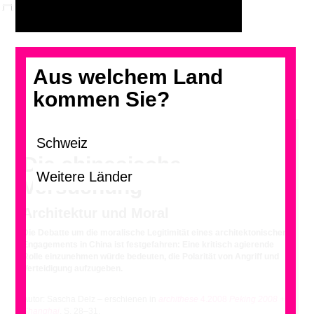
Aus welchem Land
kommen Sie?
Die chinesische
Versuchung
Architektur und Moral
Die Debatte um die moralische Legitimität eines architektonischen
Engagements in China ist festgefahren: Eine kritisch agierende
Rolle einzunehmen würde bedeuten, die Polarität von Angriff und
Verteidigung aufzugeben.
Autor: Sascha Delz – erschienen in
archithese
4.2008
Peking 2008 +
Shanghai
, S. 28–31.