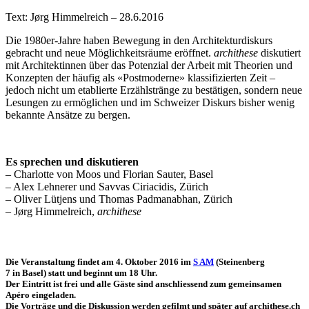
Text: Jørg Himmelreich – 28.6.2016
Die 1980er-Jahre haben Bewegung in den Architekturdiskurs
gebracht und neue Möglichkeitsräume eröffnet.
archithese
diskutiert
mit Architektinnen über das Potenzial der Arbeit mit Theorien und
Konzepten der häufig als «Postmoderne» klassifizierten Zeit –
jedoch nicht um etablierte Erzählstränge zu bestätigen, sondern neue
Lesungen zu ermöglichen und im Schweizer Diskurs bisher wenig
bekannte Ansätze zu bergen.
Es sprechen und diskutieren
– Charlotte von Moos und Florian Sauter, Basel
– Alex Lehnerer und Savvas Ciriacidis, Zürich
– Oliver Lütjens und Thomas Padmanabhan, Zürich
– Jørg Himmelreich,
archithese
Die Veranstaltung findet am 4. Oktober 2016 im
S AM
(Steinenberg
7 in Basel) statt und beginnt um 18 Uhr.
Der Eintritt ist frei und alle Gäste sind anschliessend zum gemeinsamen
Apéro eingeladen.
Die Vorträge und die Diskussion werden gefilmt und später auf archithese.ch