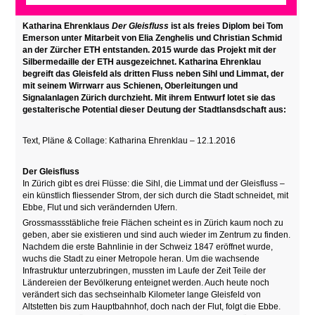
Katharina Ehrenklaus
Der Gleisfluss
ist als freies Diplom bei Tom
Emerson unter Mitarbeit von Elia Zenghelis und Christian Schmid
an der Zürcher ETH entstanden. 2015 wurde das Projekt mit der
Silbermedaille der ETH ausgezeichnet. Katharina Ehrenklau
begreift das Gleisfeld als dritten Fluss neben Sihl und Limmat, der
mit seinem Wirrwarr aus Schienen, Oberleitungen und
Signalanlagen Zürich durchzieht. Mit ihrem Entwurf lotet sie das
gestalterische Potential dieser Deutung der Stadtlansdschaft aus:
Text, Pläne & Collage: Katharina Ehrenklau – 12.1.2016
Der Gleisfluss
In Zürich gibt es drei Flüsse: die Sihl, die Limmat und der Gleisfluss –
ein künstlich fliessender Strom, der sich durch die Stadt schneidet, mit
Ebbe, Flut und sich verändernden Ufern.
Grossmassstäbliche freie Flächen scheint es in Zürich kaum noch zu
geben, aber sie existieren und sind auch wieder im Zentrum zu finden.
Nachdem die erste Bahnlinie in der Schweiz 1847 eröffnet wurde,
wuchs die Stadt zu einer Metropole heran. Um die wachsende
Infrastruktur unterzubringen, mussten im Laufe der Zeit Teile der
Ländereien der Bevölkerung enteignet werden. Auch heute noch
verändert sich das sechseinhalb Kilometer lange Gleisfeld von
Altstetten bis zum Hauptbahnhof, doch nach der Flut, folgt die Ebbe.