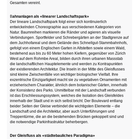
Gesamten vereint.
B
ahnanlagen als «linearer Landschaftspark»
Der lineare Landschaftspark folgt einer sich kontinuierlich
entwickelnden Choreographie aus verschiedenen Kategorien von
Natur. Baumreihen markieren die Ränder und agieren als visuelle
Verbindungen. Sportfelder und Schrebergärten an der Stadtgrenze auf
dem Juchhofareal und dem Gelände des Schnellgut-Stammbahnhofs,
gefolgt von einem Englischen Garten in Altstetten sowie einem Wald,
bestehend aus bis zu 60 Meter hohen Kiefern, gegenüber von Zürich
West auf dem Rohmbe Areal, bilden durch ihren urbanen Massstab
die landschaftlichen Hauptelemente und werden zu Kontrapunkten
der existierenden Architektur. Die Inseln in der Mitte des Gleisflusses
sind kleine Zwischenfälle von wichtiger biologischer Vielfalt. Ihre
exzentrische Einzigartigkeit macht sie zu vegetativen Ornamenten mit
erzieherischem Charakter, ähnlich dem botanischer Gärten, innerhalb
der Konsistenz des Parks. Unmittelbar mit der Landschaft verbunden
ist das Erschliessungssystem, welches die Isolation des Gleisfeldes
innerhalb der Stadt und in sich selbst bricht. Der Boulevard entlang
beider Seiten der Gleise verbindet die wichtigsten Elemente – die
Landschaft und die Architektur, aber auch Unterführungen und
Treppentürme, die an die bestehenden Brücken gekoppelt sind und
die notwendige Parkinfrastruktur beherbergen.
Der Gleisfluss als «städtebauliches Paradigma»