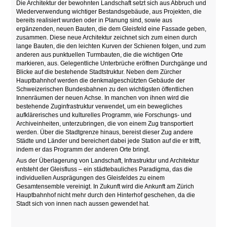
Die Architektur der bewohnten Landschaft setzt sich aus Abbruch und
Wiederverwendung wichtiger Bestandsgebäude, aus Projekten, die
bereits realisiert wurden oder in Planung sind, sowie aus
ergänzenden, neuen Bauten, die dem Gleisfeld eine Fassade geben,
zusammen. Diese neue Architektur zeichnet sich zum einen durch
lange Bauten, die den leichten Kurven der Schienen folgen, und zum
anderen aus punktuellen Turmbauten, die die wichtigen Orte
markieren, aus. Gelegentliche Unterbrüche eröffnen Durchgänge und
Blicke auf die bestehende Stadtstruktur. Neben dem Zürcher
Hauptbahnhof werden die denkmalgeschützten Gebäude der
Schweizerischen Bundesbahnen zu den wichtigsten öffentlichen
Innenräumen der neuen Achse. In manchen von ihnen wird die
bestehende Zuginfrastruktur verwendet, um ein bewegliches
aufklärerisches und kulturelles Programm, wie Forschungs- und
Archiveinheiten, unterzubringen, die von einem Zug transportiert
werden. Über die Stadtgrenze hinaus, bereist dieser Zug andere
Städte und Länder und bereichert dabei jede Station auf die er trifft,
indem er das Programm der anderen Orte bringt.
Aus der Überlagerung von Landschaft, Infrastruktur und Architektur
entsteht der Gleisfluss – ein städtebauliches Paradigma, das die
individuellen Ausprägungen des Gleisfeldes zu einem
Gesamtensemble vereinigt. In Zukunft wird die Ankunft am Zürich
Hauptbahnhof nicht mehr durch den Hinterhof geschehen, da die
Stadt sich von innen nach aussen gewendet hat.