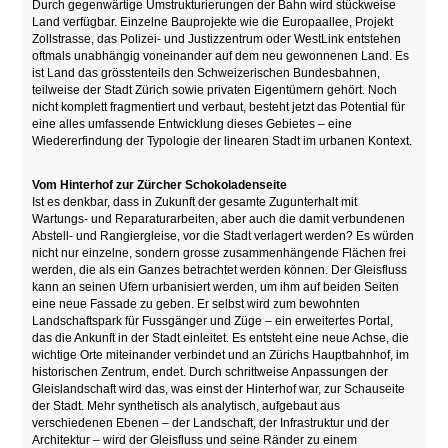
Durch gegenwärtige Umstrukturierungen der Bahn wird stückweise
Land verfügbar. Einzelne Bauprojekte wie die Europaallee, Projekt
Zollstrasse, das Polizei- und Justizzentrum oder WestLink entstehen
oftmals unabhängig voneinander auf dem neu gewonnenen Land. Es
ist Land das grösstenteils den Schweizerischen Bundesbahnen,
teilweise der Stadt Zürich sowie privaten Eigentümern gehört. Noch
nicht komplett fragmentiert und verbaut, besteht jetzt das Potential für
eine alles umfassende Entwicklung dieses Gebietes – eine
Wiedererfindung der Typologie der linearen Stadt im urbanen Kontext.
Vom Hinterhof zur Zürcher Schokoladenseite
Ist es denkbar, dass in Zukunft der gesamte Zugunterhalt mit
Wartungs- und Reparaturarbeiten, aber auch die damit verbundenen
Abstell- und Rangiergleise, vor die Stadt verlagert werden? Es würden
nicht nur einzelne, sondern grosse zusammenhängende Flächen frei
werden, die als ein Ganzes betrachtet werden können. Der Gleisfluss
kann an seinen Ufern urbanisiert werden, um ihm auf beiden Seiten
eine neue Fassade zu geben. Er selbst wird zum bewohnten
Landschaftspark für Fussgänger und Züge – ein erweitertes Portal,
das die Ankunft in der Stadt einleitet. Es entsteht eine neue Achse, die
wichtige Orte miteinander verbindet und an Zürichs Hauptbahnhof, im
historischen Zentrum, endet. Durch schrittweise Anpassungen der
Gleislandschaft wird das, was einst der Hinterhof war, zur Schauseite
der Stadt. Mehr synthetisch als analytisch, aufgebaut aus
verschiedenen Ebenen – der Landschaft, der Infrastruktur und der
Architektur – wird der Gleisfluss und seine Ränder zu einem