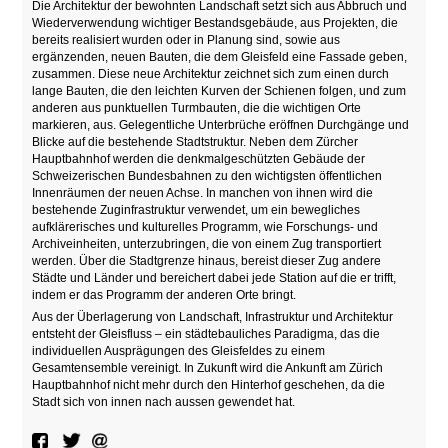
Die Architektur der bewohnten Landschaft setzt sich aus Abbruch und
Wiederverwendung wichtiger Bestandsgebäude, aus Projekten, die
bereits realisiert wurden oder in Planung sind, sowie aus
ergänzenden, neuen Bauten, die dem Gleisfeld eine Fassade geben,
zusammen. Diese neue Architektur zeichnet sich zum einen durch
lange Bauten, die den leichten Kurven der Schienen folgen, und zum
anderen aus punktuellen Turmbauten, die die wichtigen Orte
markieren, aus. Gelegentliche Unterbrüche eröffnen Durchgänge und
Blicke auf die bestehende Stadtstruktur. Neben dem Zürcher
Hauptbahnhof werden die denkmalgeschützten Gebäude der
Schweizerischen Bundesbahnen zu den wichtigsten öffentlichen
Innenräumen der neuen Achse. In manchen von ihnen wird die
bestehende Zuginfrastruktur verwendet, um ein bewegliches
aufklärerisches und kulturelles Programm, wie Forschungs- und
Archiveinheiten, unterzubringen, die von einem Zug transportiert
werden. Über die Stadtgrenze hinaus, bereist dieser Zug andere
Städte und Länder und bereichert dabei jede Station auf die er trifft,
indem er das Programm der anderen Orte bringt.
Aus der Überlagerung von Landschaft, Infrastruktur und Architektur
entsteht der Gleisfluss – ein städtebauliches Paradigma, das die
individuellen Ausprägungen des Gleisfeldes zu einem
Gesamtensemble vereinigt. In Zukunft wird die Ankunft am Zürich
Hauptbahnhof nicht mehr durch den Hinterhof geschehen, da die
Stadt sich von innen nach aussen gewendet hat.