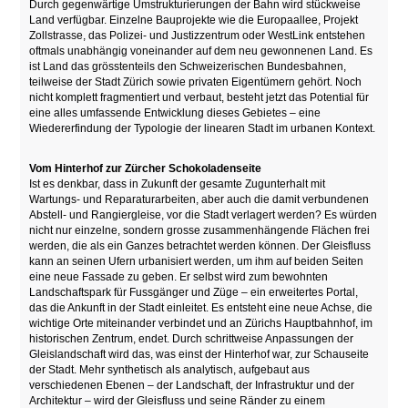
Durch gegenwärtige Umstrukturierungen der Bahn wird stückweise
Land verfügbar. Einzelne Bauprojekte wie die Europaallee, Projekt
Zollstrasse, das Polizei- und Justizzentrum oder WestLink entstehen
oftmals unabhängig voneinander auf dem neu gewonnenen Land. Es
ist Land das grösstenteils den Schweizerischen Bundesbahnen,
teilweise der Stadt Zürich sowie privaten Eigentümern gehört. Noch
nicht komplett fragmentiert und verbaut, besteht jetzt das Potential für
eine alles umfassende Entwicklung dieses Gebietes – eine
Wiedererfindung der Typologie der linearen Stadt im urbanen Kontext.
Vom Hinterhof zur Zürcher Schokoladenseite
Ist es denkbar, dass in Zukunft der gesamte Zugunterhalt mit
Wartungs- und Reparaturarbeiten, aber auch die damit verbundenen
Abstell- und Rangiergleise, vor die Stadt verlagert werden? Es würden
nicht nur einzelne, sondern grosse zusammenhängende Flächen frei
werden, die als ein Ganzes betrachtet werden können. Der Gleisfluss
kann an seinen Ufern urbanisiert werden, um ihm auf beiden Seiten
eine neue Fassade zu geben. Er selbst wird zum bewohnten
Landschaftspark für Fussgänger und Züge – ein erweitertes Portal,
das die Ankunft in der Stadt einleitet. Es entsteht eine neue Achse, die
wichtige Orte miteinander verbindet und an Zürichs Hauptbahnhof, im
historischen Zentrum, endet. Durch schrittweise Anpassungen der
Gleislandschaft wird das, was einst der Hinterhof war, zur Schauseite
der Stadt. Mehr synthetisch als analytisch, aufgebaut aus
verschiedenen Ebenen – der Landschaft, der Infrastruktur und der
Architektur – wird der Gleisfluss und seine Ränder zu einem