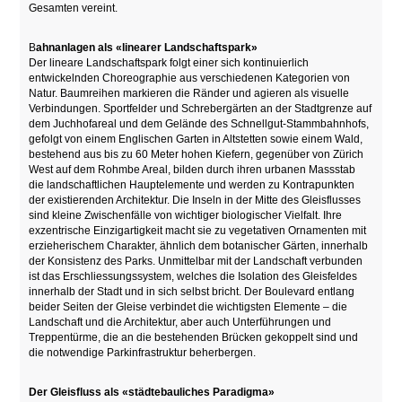
Gesamten vereint.
B
ahnanlagen als «linearer Landschaftspark»
Der lineare Landschaftspark folgt einer sich kontinuierlich
entwickelnden Choreographie aus verschiedenen Kategorien von
Natur. Baumreihen markieren die Ränder und agieren als visuelle
Verbindungen. Sportfelder und Schrebergärten an der Stadtgrenze auf
dem Juchhofareal und dem Gelände des Schnellgut-Stammbahnhofs,
gefolgt von einem Englischen Garten in Altstetten sowie einem Wald,
bestehend aus bis zu 60 Meter hohen Kiefern, gegenüber von Zürich
West auf dem Rohmbe Areal, bilden durch ihren urbanen Massstab
die landschaftlichen Hauptelemente und werden zu Kontrapunkten
der existierenden Architektur. Die Inseln in der Mitte des Gleisflusses
sind kleine Zwischenfälle von wichtiger biologischer Vielfalt. Ihre
exzentrische Einzigartigkeit macht sie zu vegetativen Ornamenten mit
erzieherischem Charakter, ähnlich dem botanischer Gärten, innerhalb
der Konsistenz des Parks. Unmittelbar mit der Landschaft verbunden
ist das Erschliessungssystem, welches die Isolation des Gleisfeldes
innerhalb der Stadt und in sich selbst bricht. Der Boulevard entlang
beider Seiten der Gleise verbindet die wichtigsten Elemente – die
Landschaft und die Architektur, aber auch Unterführungen und
Treppentürme, die an die bestehenden Brücken gekoppelt sind und
die notwendige Parkinfrastruktur beherbergen.
Der Gleisfluss als «städtebauliches Paradigma»