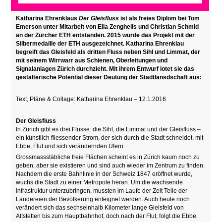
Katharina Ehrenklaus
Der Gleisfluss
ist als freies Diplom bei Tom
Emerson unter Mitarbeit von Elia Zenghelis und Christian Schmid
an der Zürcher ETH entstanden. 2015 wurde das Projekt mit der
Silbermedaille der ETH ausgezeichnet. Katharina Ehrenklau
begreift das Gleisfeld als dritten Fluss neben Sihl und Limmat, der
mit seinem Wirrwarr aus Schienen, Oberleitungen und
Signalanlagen Zürich durchzieht. Mit ihrem Entwurf lotet sie das
gestalterische Potential dieser Deutung der Stadtlansdschaft aus:
Text, Pläne & Collage: Katharina Ehrenklau – 12.1.2016
Der Gleisfluss
In Zürich gibt es drei Flüsse: die Sihl, die Limmat und der Gleisfluss –
ein künstlich fliessender Strom, der sich durch die Stadt schneidet, mit
Ebbe, Flut und sich verändernden Ufern.
Grossmassstäbliche freie Flächen scheint es in Zürich kaum noch zu
geben, aber sie existieren und sind auch wieder im Zentrum zu finden.
Nachdem die erste Bahnlinie in der Schweiz 1847 eröffnet wurde,
wuchs die Stadt zu einer Metropole heran. Um die wachsende
Infrastruktur unterzubringen, mussten im Laufe der Zeit Teile der
Ländereien der Bevölkerung enteignet werden. Auch heute noch
verändert sich das sechseinhalb Kilometer lange Gleisfeld von
Altstetten bis zum Hauptbahnhof, doch nach der Flut, folgt die Ebbe.