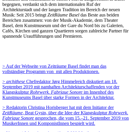
begegnen, verdankt sich dem internationalen Ruf der
Architekturstadt und der langen Tradition im Bereich der neuen
Musik: Seit 2015 bringt
ZeitRäume Basel
das Beste aus beiden
Bereichen zusammen: von der Musik-Akademie, dem Theater
Basel, dem Kunstmuseum und der Gare du Nord bis zu Galerien,
Cafés, Kirchen und ganzen Quartieren sorgen zahlreiche Partner für
spannende Uraufführungen und Premieren.
> Auf der Webseite von Zeiträume Basel findet man das
vollständige Programm von mit allen Produktionen.
>
archithese
Chefredaktor Jørg Himmelreich diskutiert am 18.
September 2019 mit namhaften Architekturschaffenden vor der
Klangskulptur
Rohrwerk. Fabrique Sonore
im Innenhof des
Kunstmuseums Basel über starke Formen in der Architektur.
> Redaktorin Christina Horisberger hat mit dem Initiator der
ZeitRäume
, Beat Gysin, über die Idee der Klangskulptur
Rohrwerk.
Fabrique Sonore
gesprochen, die vom 15.–21. September 2019 von
MusikerInnen und KomponistInnen bespielt wird.