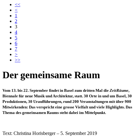
<<
<
1
2
3
4
5
6
7
>
>>
Der gemeinsame Raum
Vom 13. bis 22. September findet in Basel zum dritten Mal die
ZeitRäume
,
Biennale für neue Musik und Architektur, statt. 30 Orte in und um Basel, 30
Produktionen, 30 Uraufführungen, rund 200 Veranstaltungen mit über 900
Mitwirkenden: Das verspricht eine grosse Vielfalt und viele Highlights. Das
Thema des gemeinsamen Raums steht dabei im Mittelpunkt.
Text: Christina Horisberger – 5. September 2019