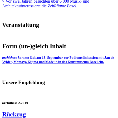
> Vor zwei Jahren besuchten über 6 000 Musik- und
Architekturinteressierte die
ZeitRäume Basel
.
Veranstaltung
Form (un-)gleich Inhalt
archithese
kontext
lädt am 18. September zur Podiumsdiskussion mit Jan de
Vylder, Momoyo Kijima und Made in in das Kunstmuseum Basel ein.
Unsere Empfehlung
archithese 2.2019
Rückzug