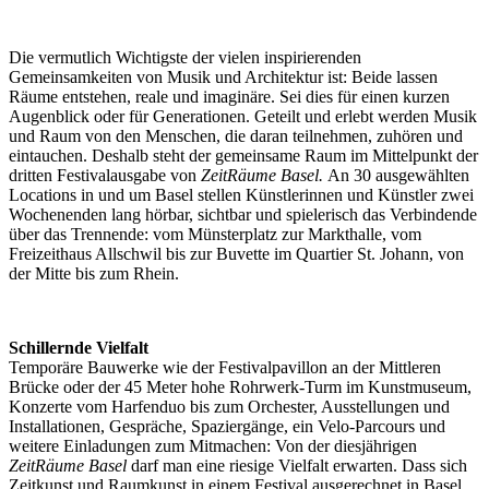
Die vermutlich Wichtigste der vielen inspirierenden
Gemeinsamkeiten von Musik und Architektur ist: Beide lassen
Räume entstehen, reale und imaginäre. Sei dies für einen kurzen
Augenblick oder für Generationen. Geteilt und erlebt werden Musik
und Raum von den Menschen, die daran teilnehmen, zuhören und
eintauchen. Deshalb steht der gemeinsame Raum im Mittelpunkt der
dritten Festivalausgabe von
ZeitRäume Basel.
An 30 ausgewählten
Locations in und um Basel stellen Künstlerinnen und Künstler zwei
Wochenenden lang hörbar, sichtbar und spielerisch das Verbindende
über das Trennende: vom Münsterplatz zur Markthalle, vom
Freizeithaus Allschwil bis zur Buvette im Quartier St. Johann, von
der Mitte bis zum Rhein.
Schillernde Vielfalt
Temporäre Bauwerke wie der Festivalpavillon an der Mittleren
Brücke oder der 45 Meter hohe Rohrwerk-Turm im Kunstmuseum,
Konzerte vom Harfenduo bis zum Orchester, Ausstellungen und
Installationen, Gespräche, Spaziergänge, ein Velo-Parcours und
weitere Einladungen zum Mitmachen: Von der diesjährigen
ZeitRäume Basel
darf man eine riesige Vielfalt erwarten. Dass sich
Zeitkunst und Raumkunst in einem Festival ausgerechnet in Basel