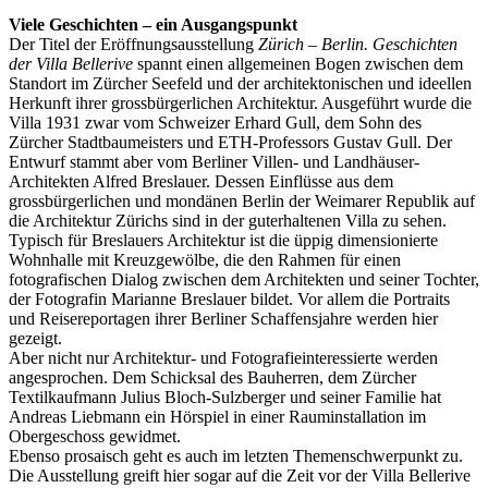
Viele Geschichten – ein Ausgangspunkt
Der Titel der Eröffnungsausstellung
Zürich – Berlin. Geschichten
der Villa Bellerive
spannt einen allgemeinen Bogen zwischen dem
Standort im Zürcher Seefeld und der architektonischen und ideellen
Herkunft ihrer grossbürgerlichen Architektur. Ausgeführt wurde die
Villa 1931 zwar vom Schweizer Erhard Gull, dem Sohn des
Zürcher Stadtbaumeisters und ETH-Professors Gustav Gull. Der
Entwurf stammt aber vom Berliner Villen- und Landhäuser-
Architekten Alfred Breslauer. Dessen Einflüsse aus dem
grossbürgerlichen und mondänen Berlin der Weimarer Republik auf
die Architektur Zürichs sind in der guterhaltenen Villa zu sehen.
Typisch für Breslauers Architektur ist die üppig dimensionierte
Wohnhalle mit Kreuzgewölbe, die den Rahmen für einen
fotografischen Dialog zwischen dem Architekten und seiner Tochter,
der Fotografin Marianne Breslauer bildet. Vor allem die Portraits
und Reisereportagen ihrer Berliner Schaffensjahre werden hier
gezeigt.
Aber nicht nur Architektur- und Fotografieinteressierte werden
angesprochen. Dem Schicksal des Bauherren, dem Zürcher
Textilkaufmann Julius Bloch-Sulzberger und seiner Familie hat
Andreas Liebmann ein Hörspiel in einer Rauminstallation im
Obergeschoss gewidmet.
Ebenso prosaisch geht es auch im letzten Themenschwerpunkt zu.
Die Ausstellung greift hier sogar auf die Zeit vor der Villa Bellerive