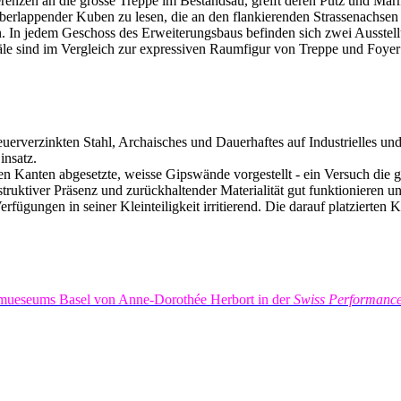
erenzen an die grosse Treppe im Bestandsau, greift deren Putz und Ma
überlappender Kuben zu lesen, die an den flankierenden Strassenachsen a
 In jedem Geschoss des Erweiterungsbaus befinden sich zwei Ausstellu
äle sind im Vergleich zur expressiven Raumfigur von Treppe und Foyer
euerverzinkten Stahl, Archaisches und Dauerhaftes auf Industrielles un
Einsatz.
n Kanten abgesetzte, weisse Gipswände vorgestellt - ein Versuch die 
uktiver Präsenz und zurückhaltender Materialität gut funktionieren und
rfügungen in seiner Kleinteiligkeit irritierend. Die darauf platzierten
stmueseums Basel von Anne-Dorothée Herbort in der
Swiss Performanc