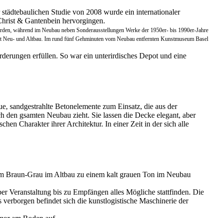
r städtebaulichen Studie von 2008 wurde ein internationaler
 Christ & Gantenbein hervorgingen.
erden, während im Neubau neben Sonderausstellungen Werke der 1950er- bis 1990er-Jahre
ndet Neu- und Altbau. Im rund fünf Gehminuten vom Neubau entfernten Kunstmuseum Basel
derungen erfüllen. So war ein unterirdisches Depot und eine
ue, sandgestrahlte Betonelemente zum Einsatz, die aus der
h den gsamten Neubau zieht. Sie lassen die Decke elegant, aber
n Charakter ihrer Architektur. In einer Zeit in der sich alle
nem Braun-Grau im Altbau zu einem kalt grauen Ton im Neubau
r Veranstaltung bis zu Empfängen alles Mögliche stattfinden. Die
verborgen befindet sich die kunstlogistische Maschinerie der