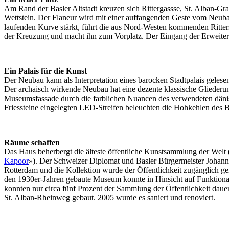
Am Rand der Basler Altstadt kreuzen sich Rittergassse, St. Alban-G
Wettstein. Der Flaneur wird mit einer auffangenden Geste vom Neu
laufenden Kurve stärkt, führt die aus Nord-Westen kommenden Ritter
der Kreuzung und macht ihn zum Vorplatz. Der Eingang der Erweiter
Ein Palais für die Kunst
Der Neubau kann als Interpretation eines barocken Stadtpalais gelese
Der archaisch wirkende Neubau hat eine dezente klassische Gliederung
Museumsfassade durch die farblichen Nuancen des verwendeten dänischen
Friessteine eingelegten LED-Streifen beleuchten die Hohkehlen des 
Räume schaffen
Das Haus beherbergt die älteste öffentliche Kunstsammlung der Welt
Kapoor
»). Der Schweizer Diplomat und Basler Bürgermeister Johann
Rotterdam und die Kollektion wurde der Öffentlichkeit zugänglich ge
den 1930er-Jahren gebaute Museum konnte in Hinsicht auf Funktionali
konnten nur circa fünf Prozent der Sammlung der Öffentlichkeit da
St. Alban-Rheinweg gebaut. 2005 wurde es saniert und renoviert.