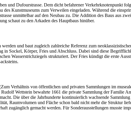
raben und Dufourstrasse. Dem dicht befahrener Verkehrknotenpunkt folg
bau des Kunstmuseums zum Verweilen eingeladen. Während die einspri
strasse unmittelbar auf den Neubau zu. Die Addition des Baus aus zwe
ung schaut zu den Arkaden des Hauptbaus hinüber.
n werden und baut zugleich zahlreiche Referenz zum neoklassizistische
 in Sockel, Körper, Fries und Abschluss. Dabei sind diese Begrifflichk
 Wasserstrichziegels strukturiert. Der Fries kündigt die erste Ausstel
Backsteins.
 (Zum Verhältnis von öffentlichen und privaten Sammlungen im museal
 Rudolf Wettstein bewahrte 1661 die private Sammlung der Familie A
macht. Die über die Jahrhunderte kontinuierlich wachsende Sammlung en
tät, Raumvolumen und Fläche schon bald nicht mehr die Struktur liefe
uerhaft zugänglich gemacht werden. Für Sonderausstellungen musste 