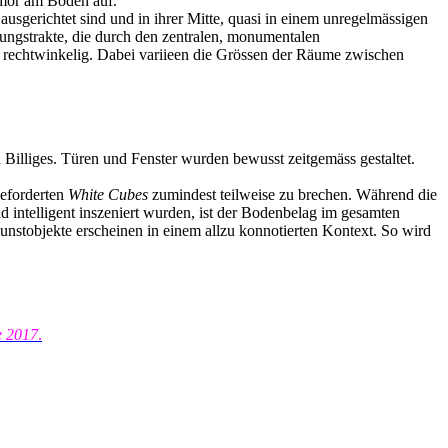
rmor am Boden auf.
usgerichtet sind und in ihrer Mitte, quasi in einem unregelmässigen
ngstrakte, die durch den zentralen, monumentalen
 rechtwinkelig. Dabei variieen die Grössen der Räume zwischen
d Billiges. Türen und Fenster wurden bewusst zeitgemäss gestaltet.
geforderten
White Cubes
zumindest teilweise zu brechen. Während die
 intelligent inszeniert wurden, ist der Bodenbelag im gesamten
 Kunstobjekte erscheinen in einem allzu konnotierten Kontext. So wird
e 2017
.