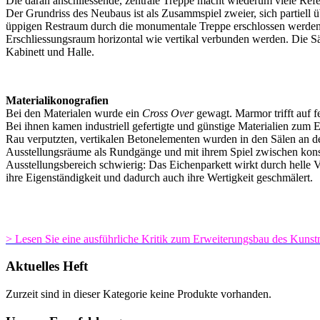
Die daran anschliessende, zentrale Treppe macht wiederum viele Ref
Der Grundriss des Neubaus ist als Zusammspiel zweier, sich partiell 
üppigen Restraum durch die monumentale Treppe erschlossen werden.
Erschliessungsraum horizontal wie vertikal verbunden werden. Die S
Kabinett und Halle.
Materialikonografien
Bei den Materialen wurde ein
Cross Over
gewagt. Marmor trifft auf f
Bei ihnen kamen industriell gefertigte und günstige Materialien zum 
Rau verputzten, vertikalen Betonelementen wurden in den Sälen an de
Ausstellungsräume als Rundgänge und mit ihrem Spiel zwischen konstr
Ausstellungsbereich schwierig: Das Eichenparkett wirkt durch helle Ve
ihre Eigenständigkeit und dadurch auch ihre Wertigkeit geschmälert.
> Lesen Sie eine ausführliche Kritik zum Erweiterungsbau des Kun
Aktuelles Heft
Zurzeit sind in dieser Kategorie keine Produkte vorhanden.