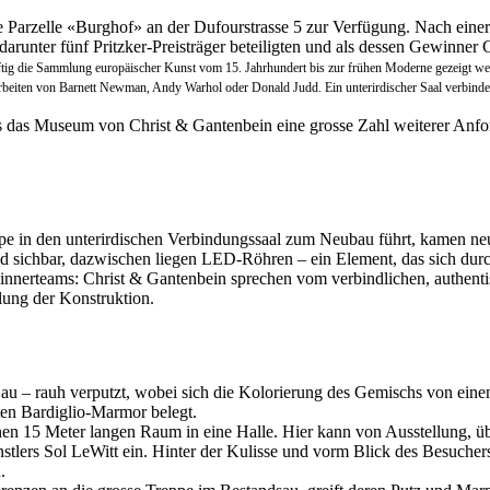
die Parzelle «Burghof» an der Dufourstrasse 5 zur Verfügung. Nach eine
arunter fünf Pritzker-Preisträger beteiligten und als dessen Gewinner
ftig die Sammlung europäischer Kunst vom 15. Jahrhundert bis zur frühen Moderne gezeigt w
 Arbeiten von Barnett Newman, Andy Warhol oder Donald Judd. Ein unterirdischer Saal verbi
s das Museum von Christ & Gantenbein eine grosse Zahl weiterer Anfor
eppe in den unterirdischen Verbindungssaal zum Neubau führt, kamen ne
d sichbar, dazwischen liegen LED-Röhren – ein Element, das sich durc
nnerteams: Christ & Gantenbein sprechen vom verbindlichen, authentische
ellung der Konstruktion.
Bau – rauh verputzt, wobei sich die Kolorierung des Gemischs von ei
ten Bardiglio-Marmor belegt.
en 15 Meter langen Raum in eine Halle. Hier kann von Ausstellung, übe
tlers Sol LeWitt ein. Hinter der Kulisse und vorm Blick des Besuchers 
.