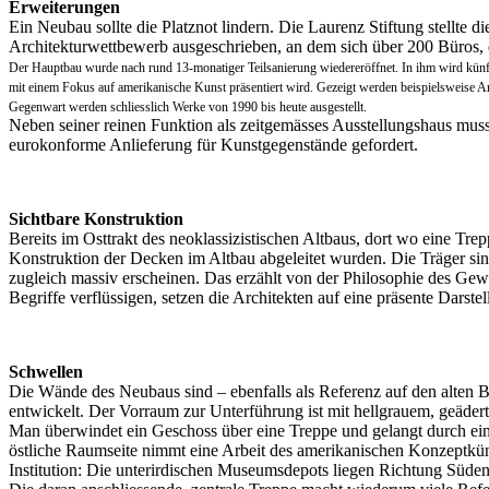
Erweiterungen
Ein Neubau sollte die Platznot lindern. Die Laurenz Stiftung stellte 
Architekturwettbewerb ausgeschrieben, an dem sich über 200 Büros, d
Der Hauptbau wurde nach rund 13-monatiger Teilsanierung wiedereröffnet. In ihm wird kün
mit einem Fokus auf amerikanische Kunst präsentiert wird. Gezeigt werden beispielsweise
Gegenwart werden schliesslich Werke von 1990 bis heute ausgestellt.
Neben seiner reinen Funktion als zeitgemässes Ausstellungshaus mus
eurokonforme Anlieferung für Kunstgegenstände gefordert.
Sichtbare Konstruktion
Bereits im Osttrakt des neoklassizistischen Altbaus, dort wo eine Tr
Konstruktion der Decken im Altbau abgeleitet wurden. Die Träger sin
zugleich massiv erscheinen. Das erzählt von der Philosophie des Gewi
Begriffe verflüssigen, setzen die Architekten auf eine präsente Darst
Schwellen
Die Wände des Neubaus sind – ebenfalls als Referenz auf den alten 
entwickelt. Der Vorraum zur Unterführung ist mit hellgrauem, geäder
Man überwindet ein Geschoss über eine Treppe und gelangt durch ein
östliche Raumseite nimmt eine Arbeit des amerikanischen Konzeptküns
Institution: Die unterirdischen Museumsdepots liegen Richtung Süden