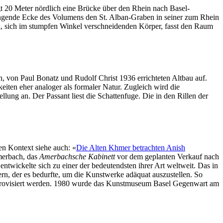
t 20 Meter nördlich eine Brücke über den Rhein nach Basel-
ngende Ecke des Volumens den St. Alban-Graben in seiner zum Rhein
i, sich im stumpfen Winkel verschneidenden Körper, fasst den Raum
n, von Paul Bonatz und Rudolf Christ 1936 errichteten Altbau auf.
eiten eher analoger als formaler Natur. Zugleich wird die
lung an. Der Passant liest die Schattenfuge. Die in den Rillen der
en Kontext siehe auch: «
Die Alten Khmer betrachten Anish
merbach, das
Amerbachsche Kabinett
vor dem geplanten Verkauf nach
twickelte sich zu einer der bedeutendsten ihrer Art weltweit. Das in
rn, der es bedurfte, um die Kunstwerke adäquat auszustellen. So
improvisiert werden. 1980 wurde das Kunstmuseum Basel Gegenwart am