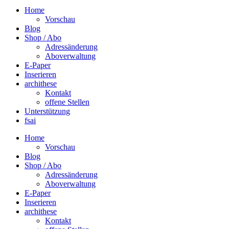
Home
Vorschau
Blog
Shop / Abo
Adressänderung
Aboverwaltung
E-Paper
Inserieren
archithese
Kontakt
offene Stellen
Unterstützung
fsai
Home
Vorschau
Blog
Shop / Abo
Adressänderung
Aboverwaltung
E-Paper
Inserieren
archithese
Kontakt