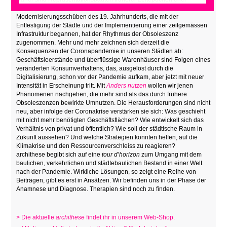
erhalten geblieben als Alltagsarchitekturen. Seit den
Modernisierungsschüben des 19. Jahrhunderts, die mit der
Entfestigung der Städte und der Implementierung einer zeitgemässen
Infrastruktur
begannen, hat der Rhythmus der Obsoleszenz
zugenommen. Mehr und mehr zeichnen sich derzeit die
Konsequenzen der Coronapandemie in unseren Städten ab:
Geschäftsleerstände und überflüssige Warenhäuser sind Folgen eines
veränderten Konsumverhaltens, das, ausgelöst durch die
Digitalisierung, schon vor der Pandemie aufkam, aber jetzt mit neuer
Intensität in Erscheinung tritt. Mit
Anders nutzen
wollen wir jenen
Phänomenen nachgehen, die mehr sind als das durch frühere
Obsoleszenzen bewirkte Umnutzen. Die Herausforderungen sind nicht
neu, aber infolge der Coronakrise verstärken sie sich: Was geschieht
mit nicht mehr benötigten Geschäftsflächen? Wie entwickelt sich das
Verhältnis von privat und öffentlich? Wie soll der städtische Raum in
Zukunft aussehen? Und welche Strategien könnten helfen, auf die
Klimakrise und den Ressourcenverschleiss zu reagieren?
archithese begibt sich auf eine
tour d’horizon
zum Umgang mit dem
baulichen, verkehrlichen und städtebaulichen Bestand in einer Welt
nach der Pandemie. Wirkliche Lösungen, so zeigt eine Reihe von
Beiträgen, gibt es erst in Ansätzen. Wir befinden uns in der Phase der
Anamnese und Diagnose. Therapien sind noch zu finden.
> Die aktuelle
archithese
findet ihr in unserem Web-Shop.