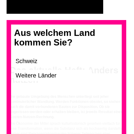
Aus welchem Land
kommen Sie?
Das aktuelle Heft: Anders
nutzen
Die g
ebaute Umgebung des Menschen unterliegt seit jeher
kontinuierlicher Wandlung. Werden Funktionen obsolet, so stehen
auch die damit verbundenen Bauten zur Disposition. Ob sie
abgerissen werden oder erhalten bleiben, ist jeweils Resultat einer
Kosten-Nutzen-Rechnung.
Die Ökonomie der Mittel sprach kulturhistorisch gesehen vielfach für
eine Transformation, wenn die Substanz sich als hochwertig darstellte.
Daher sind Repräsentationsbauten früherer Zeitepochen eher